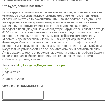
лишиться нескольких тысяч фунтов, а Австрии и Норвегии - прав.
Что будет, если не платить?
Если нарушителя поймали полицейские на дороге, уйти от наказания не
удастся. Во всех странах Европы инспекторы имеют право принимать
оплату «на месте» с выдачей квитанции – за это положена скидка. Если
же нарушение зафиксировали камеры – всё зависит от того, на какой
машине путешествует турист. Прокатная компания обязательно
передаст в полицию данные об арендаторе-нарушителе, списав за это до
€150 из депозита, замороженного на карте – и тогда «письмо счастья»
придёт на домашний адрес. Машины с российскими номерами могут
«пробить» при пересечении границы – так, например, поступают в
Финляндии. Оплачивать или не оплачивать такие штрафы – каждый
решает сам, но если проигнорировать постановление, то в дальнейшем
могут возникнуть проблемы с арендой автомобилей и получением визы.
Лучше сразу заложить определённую сумму на оплату штрафов в бюджет
поездки и в дальнейшем сохранить все квитанции об оплате. Ну и
соблюдать правила, конечно!
Тематика:
Mio
,
Автодела
,
Видеорегистраторы
RSS
Подписаться
0
21 августа 2019
Отзывы и комментарии