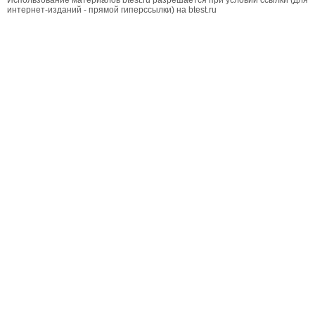
Использование материалов btest.ru разрешается при условии ссылки (для
интернет-изданий - прямой гиперссылки) на btest.ru