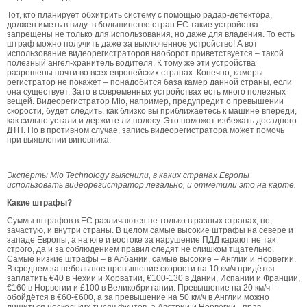
Тот, кто планирует обхитрить систему с помощью радар-детектора,
должен иметь в виду: в большинстве стран ЕС такие устройства
запрещены не только для использования, но даже для владения. То есть
штраф можно получить даже за выключенное устройство! А вот
использование видеорегистраторов наоборот приветствуется – такой
полезный ангел-хранитель водителя. К тому же эти устройства
разрешены почти во всех европейских странах. Конечно, камеры
регистратор не покажет – понадобится база камер данной страны, если
она существует. Зато в современных устройствах есть много полезных
вещей. Видеорегистратор Mio, например, предупредит о превышении
скорости, будет следить, как близко вы приближаетесь к машине впереди,
как сильно устали и держите ли полосу. Это поможет избежать досадного
ДТП. Но в противном случае, запись видеорегистратора может помочь
при выявлении виновника.
Эксперты Mio Technology выяснили, в каких странах Европы
использовать видеорегистратор легально, и отметили это на карте.
Какие штрафы?
Суммы штрафов в ЕС различаются не только в разных странах, но,
зачастую, и внутри страны. В целом самые высокие штрафы на севере и
западе Европы, а на юге и востоке за нарушение ПДД карают не так
строго, да и за соблюдением правил следят не слишком тщательно.
Самые низкие штрафы – в Албании, самые высокие – Англии и Норвегии.
В среднем за небольшое превышение скорости на 10 км/ч придётся
заплатить €40 в Чехии и Хорватии, €100-130 в Дании, Испании и Франции,
€160 в Норвегии и £100 в Великобритании. Превышение на 20 км/ч –
обойдётся в €60-€600, а за превышение на 50 км/ч в Англии можно