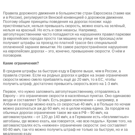
Правила дорожного движения в большинстве стран Евросоюза (также как
и в России), регулируются Венской конвенцией о дорожном движении.
Поэтому общие принципы поведения на дорогах похожи: надо
пристёгиваться, нельзя превышать скорость, можно ехать на зелёный,
нельзя на красный. Но есть и свои нюансы. Например,
автопутешественники часто попадаются на нарушениях правил парковки
(в европейских городах просто так машину на улице не бросишь) или
получают штрафы за проезд по платной трассе без специальной
оплаченной заранее виньетки. Но самое распространённое нарушение
на европейских дорогах – это, конечно, превышение скорости. О нём и
поговорим.
Какие ограничения?
В среднем штрафы за быструю езду в Европе выше, чем в России, а
правила строже. Если на родных дорогах к цифре на знаке ограничения
скорости можно смело прибавлять ещё до 20 км/ч, то в ЕС, чтобы
получить штраф, достаточно превысить скорость всего на 1-3 км/ч.
Первое, что нужно запомнить автопутешественнику, отправляясь в
Европу – это ограничение скорости в населённых пунктах. Оно одинаково
везде и составляет 50 км/ч. Есть редкие исключения – например, в
Албании в городе можно ехать со скоростью 40 км/ч, а в Польше по ночам
можно разогнаться аж до 60 км/ч, но в целом норма едина. За городом на
обычных дорогах ограничение такое же как в РФ – 90 км/ч, на
автомагистралях – от 120 до 140 км/ч, а в Германии есть «безлимитные»
автобаны, где можно ехать, как говорится, «во всю педаль». Кроме того, на
автомагистралях есть «нижнее» ограничение скорости: оно составляет
60-80 км/ч, так что можно получить штраф не только за быструю, но и за
медленную езду.