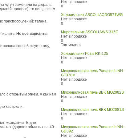
Нет в продаже
на чугун заменили на дюраль,
0
 долгий процесс), то пища в нем
Холодильник ASCOLI ACDG571WG
Нет в продаже
х приспособлений: тагана,
0
Морозильник ASCOLI AWS-315C
ечислить.
Но все варианты
Нет в продаже
0
Топ-модели
 казана способствует тому,
Холодильник Pozis RK-125
Нет в продаже
0
Микроволновая печь Panasonic NN-
GT370M
Нет в продаже
0
Микроволновая печь BBK MO2082S
ело с открытым огнем. А как нам
Нет в продаже
0
дно кастрюли.
Микроволновая печь BBK MO2081S
Нет в продаже
0
ют, «сэндвич». В дне
риантах (дороже обычных на 40–
Микроволновая печь Panasonic NN-
GD392
Нет в продаже