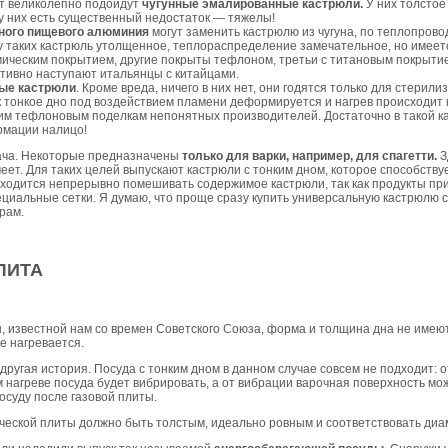
т великолепно подойдут
чугунные эмалированные кастрюли.
У них толстое
у них есть существенный недостаток — тяжелы!
ного пищевого алюминия
могут заменить кастрюлю из чугуна, по теплопрово
 у таких кастрюль утолщенное, теплораспределение замечательное, но имеет
мическим покрытием, другие покрыты тефлоном, третьи с титановым покрыти
ктивно наступают итальянцы с китайцами.
ые кастрюли
. Кроме вреда, ничего в них нет, они годятся только для стерил
ак тонкое дно под воздействием пламени деформируется и нагрев происходит
ким тефлоновым поделкам непонятных производителей. Достаточно в такой к
рмации налицо!
дача. Некоторые предназначены
только для варки, например, для спагетти.
З
ет. Для таких целей выпускают кастрюли с тонким дном, которое способству
иходится непрерывно помешивать содержимое кастрюли, так как продукты пр
ециальные сетки. Я думаю, что проще сразу купить универсальную кастрюлю с
рам.
ЛИТА
, известной нам со времен Советского Союза, форма и толщина дна не имеют 
е нагревается.
 другая история. Посуда с тонким дном в данном случае совсем не подходит: 
нагреве посуда будет вибрировать, а от вибрации варочная поверхность мож
осуду после газовой плиты.
ческой плиты должно быть толстым, идеально ровным и соответствовать диа