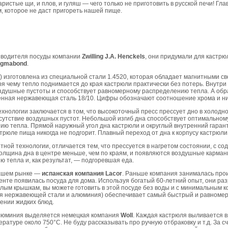
варистые щи, и плов, и гуляш — чего только не приготовить в русской печи! Гл
, которое не даст пригореть нашей пище.
зводителя посуды компании
Zwilling J.A. Henckels
, они придумали для кастрю
igmabond
.
ла) изготовлена из специальной стали 1.4520, которая обладает магнитными с
я чему тепло поднимается до края кастрюли практически без потерь. Внутр
воздушные пустоты и способствует равномерному распределению тепла. А обр
енная нержавеющая сталь 18/10. Цифры обозначают соотношение хрома и ни
нологии заключается в том, что высокоточный пресс прессует дно в холодно
утствие воздушных пустот. Небольшой изгиб дна способствует оптимальному
ию тепла. Прямой наружный угол дна кастрюли и округлый внутренний гаран
стрюле пища никогда не подгорит. Плавный переход от дна к корпусу кастрюли
тной технологии, отличается тем, что прессуется в нагретом состоянии, с 
 толщина дна в центре меньше, чем по краям, и появляются воздушные карман
тепла и, как результат, — подгоревшая еда.
нашем рынке —
испанская компания Lacor
. Раньше компания занималась пр
менте появилась посуда для дома. Используя богатый 60-летний опыт, они ра
лым крышкам, вы можете готовить в этой посуде без воды и с минимальным к
лоя нержавеющей стали и алюминия) обеспечивает самый быстрый и равномер
ении жидких блюд.
алюминия выделяется немецкая компания
Woll
. Каждая кастрюля выливается 
атуре около 750°С. Не буду рассказывать про ручную отбраковку и т.д. За с