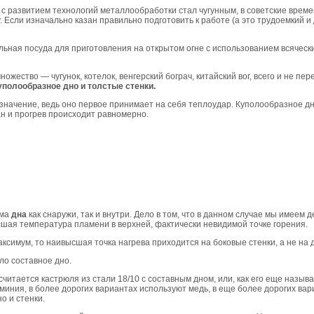
с развитием технологий металлообработки стал чугунным, в советские време
у. Если изначально казан правильно подготовить к работе (а это трудоемкий и
льная посуда для приготовления на открытом огне с использованием всячески
ожество — чугунок, котелок, венгерский бограч, китайский вог, всего и не пер
полообразное дно и толстые стенки.
начение, ведь оно первое принимает на себя теплоудар. Куполообразное дно
ан и прогрев происходит равномерно.
рма
дна
как снаружи, так и внутри. Дело в том, что в данном случае мы имеем д
шая температура пламени в верхней, фактически невидимой точке горения.
ксимум, то наивысшая точка нагрева приходится на боковые стенки, а не на 
ло составное дно.
итается кастрюля из стали 18/10 с составным дном, или, как его еще называ
миния, в более дорогих вариантах используют медь, в еще более дорогих ва
о и стенки.