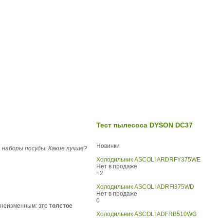
Тест пылесоса DYSON DC37
Новинки
 наборы посуды. Какие лучше?
Холодильник ASCOLI ARDRFY375WE
Нет в продаже
+2
Холодильник ASCOLI ADRFI375WD
Нет в продаже
0
 неизменным: это т
олстое
Холодильник ASCOLI ADFRB510WG