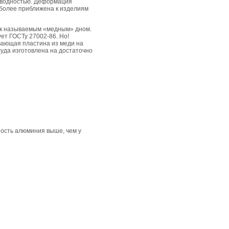
оводностью. Деформация
иболее приближена к изделиям
ак называемым «медным» дном.
ует ГОСТу 27002-86. Но!
вающая пластина из меди на
суда изготовлена на достаточно
ность алюминия выше, чем у