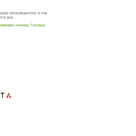
дущие производители, в том
сота дна.
иваемая техника
,
Газовые