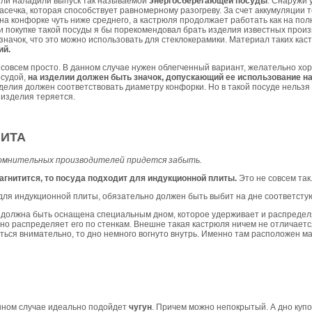
ли наладили выпуск так называемой
энергосберегающей посуды
. Снаружи 
ечка, которая способствует равномерному разогреву. За счет аккумуляции т
на конфорке чуть ниже среднего, а кастрюля продолжает работать как на полн
и покупке такой посуды я бы порекомендовал брать изделия известных произ
значок, что это можно использовать для стеклокерамики. Материал таких ка
ий.
е совсем просто. В данном случае нужен облегченный вариант, желательно хо
осудой,
на изделии должен быть значок, допускающий ее использование н
зделия должен соответствовать диаметру конфорки. Но в такой посуде нельзя
 изделия теряется.
ЛИТА
 сомнительных производителей придется забыть.
агнитится, то посуда подходит для индукционной плиты.
Это не совсем так
для индукционной плиты, обязательно должен быть выбит на дне соответсту
 должна быть оснащена специальным дном, которое удерживает и распределя
но распределяет его по стенкам. Внешне такая кастрюля ничем не отличается
еться внимательно, то дно немного вогнуто внутрь. Именно там расположен ма
анном случае идеально подойдет
чугун
. Причем можно непокрытый. А дно куп