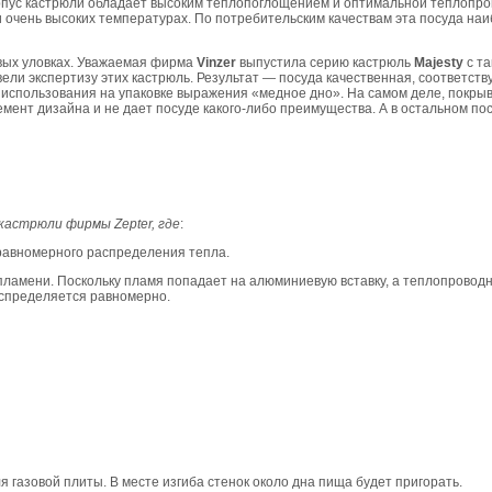
рпус кастрюли обладает высоким теплопоглощением и оптимальной теплопр
 очень высоких температурах. По потребительским качествам эта посуда на
овых уловках. Уважаемая фирма
Vinzer
выпустила серию кастрюль
Majesty
с т
ели экспертизу этих кастрюль. Результат — посуда качественная, соответств
 использования на упаковке выражения «медное дно». На самом деле, покры
лемент дизайна и не дает посуде какого-либо преимущества. А в остальном по
кастрюли фирмы Zepter, где
:
равномерного распределения тепла.
пламени. Поскольку пламя попадает на алюминиевую вставку, а теплопровод
распределяется равномерно.
я газовой плиты. В месте изгиба стенок около дна пища будет пригорать.