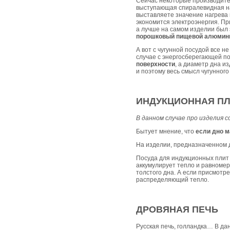
Сейчас некоторые производите
выступающая спиралевидная нас
выставляете значение нагрева 
экономится электроэнергия. Пр
а лучше на самом изделии был 
порошковый пищевой алюмин
А вот с чугунной посудой все н
случае с энергосберегающей п
поверхности
, а диаметр дна и
и поэтому весь смысл чугунного
ИНДУКЦИОННАЯ П
В данном случае про изделия
Бытует мнение, что
если дно м
На изделии, предназначенном 
Посуда для индукционных плит
аккумулирует тепло и равномер
толстого дна. А если присмотр
распределяющий тепло.
ДРОВЯНАЯ ПЕЧЬ
Русская печь, голландка… В д