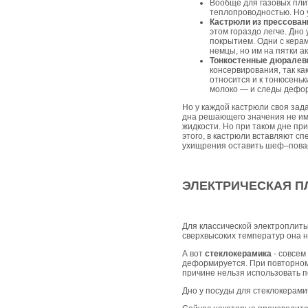
Вообще для газовых пли
теплопроводностью. Но 
Кастрюли из прессован
этом гораздо легче. Дно
покрытием. Одни с кера
немцы, но им на пятки а
Тонкостенные дюралев
консервирования, так к
относится и к тонюсень
молоко — и следы дефо
Но у каждой кастрюли своя за
дна решающего значения не име
жидкости. Но при таком дне пр
этого, в кастрюли вставляют сп
ухищрения оставить шеф–пова
ЭЛЕКТРИЧЕСКАЯ П
Для классической электроплиты
сверхвысоких температур она н
А вот
стеклокерамика
- совсем
деформируется. При повторном 
причине нельзя использовать п
Дно у посуды для стеклокерами