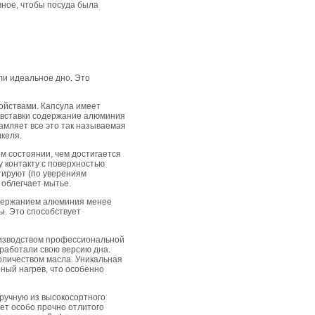
авное, чтобы посуда была
ли идеальное дно. Это
войствами. Капсула имеет
и вставки содержание алюминия
амляет все это так называемая
келя.
м состоянии, чем достигается
 контакту с поверхностью
тируют (по уверениям
 облегчает мытье.
содержанием алюминия менее
ы. Это способствует
оизводством профессиональной
зработали свою версию дна.
оличеством масла. Уникальная
ный нагрев, что особенно
вручную из высокосортного
чет особо прочно отлитого