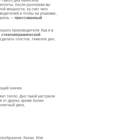
у такого дна нанесена
еплоты, после разогрева вы
ой мощности, за счет чего
водителей и чтобы на упаковке,
стрюль —
прессованный
рошего производителя. Как и в
а стеклокерамической
 сделать толстое, тяжелое дно,
.
ющий значок.
ет тепло. Дно такой кастрюли
 от других, кроме более
гнитный диск,
олообразное. Казан. Или