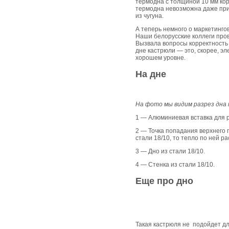
термодна с толщиной 10 мм ко
термодна невозможна даже при
из чугуна.
А теперь немного о маркетинг
Наши белорусские коллеги пров
Вызвала вопросы корректность
дне кастрюли — это, скорее, э
хорошем уровне.
На дне
На фото мы видим разрез дна 
1 — Алюминиевая вставка для 
2 — Точка попадания верхнего 
стали 18/10, то тепло по ней 
3 — Дно из стали 18/10.
4 — Стенка из стали 18/10.
Еще про дно
Такая кастрюля не подойдет дл