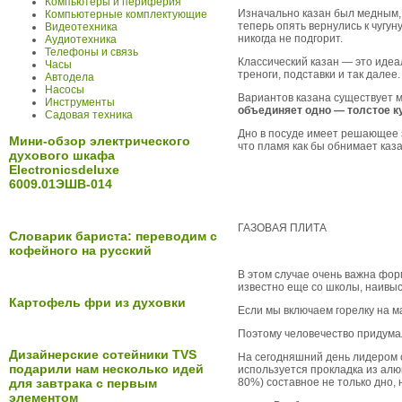
Компьютеры и периферия
Изначально казан был медным, 
Компьютерные комплектующие
теперь опять вернулись к чугун
Видеотехника
никогда не подгорит.
Аудиотехника
Телефоны и связь
Классический казан — это идеа
Часы
треноги, подставки и так далее.
Автодела
Насосы
Вариантов казана существует мн
Инструменты
объединяет одно — толстое ку
Садовая техника
Дно в посуде имеет решающее з
Мини-обзор электрического
что пламя как бы обнимает каз
духового шкафа
Electronicsdeluxe
6009.01ЭШВ-014
ГАЗОВАЯ ПЛИТА
Словарик бариста: переводим с
кофейного на русский
В этом случае очень важна фо
известно еще со школы, наивыс
Картофель фри из духовки
Если мы включаем горелку на ма
Поэтому человечество придума
Дизайнерские сотейники TVS
На сегодняшний день лидером сч
подарили нам несколько идей
используется прокладка из алю
80%) составное не только дно, н
для завтрака с первым
элементом