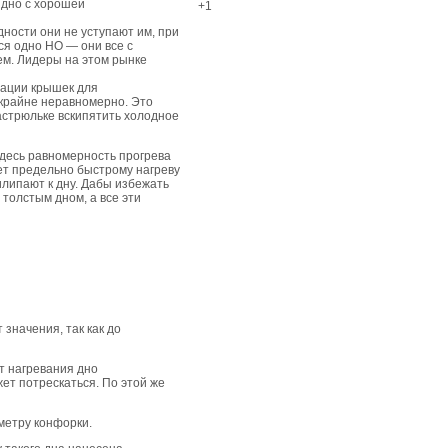
 дно с хорошей
+1
дности они не уступают им, при
ся одно НО — они все с
ем. Лидеры на этом рынке
изации крышек для
 крайне неравномерно. Это
астрюльке вскипятить холодное
десь равномерность прогрева
ет предельно быстрому нагреву
илипают к дну. Дабы избежать
 толстым дном, а все эти
значения, так как до
от нагревания дно
ет потрескаться. По этой же
метру конфорки.