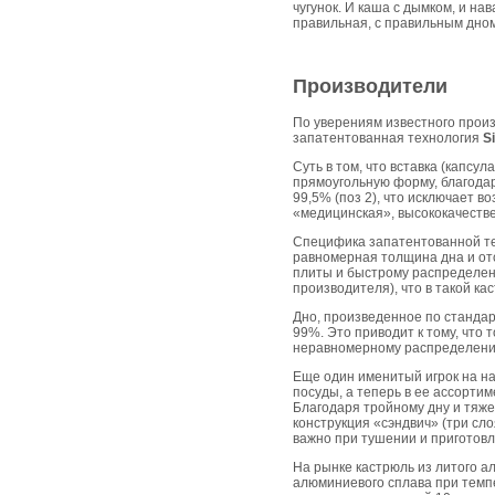
чугунок. И каша с дымком, и на
правильная, с правильным дном
Производители
По уверениям известного прои
запатентованная технология
S
Суть в том, что вставка (капсу
прямоугольную форму, благодар
99,5% (поз 2), что исключает 
«медицинская», высококачеств
Специфика запатентованной тех
равномерная толщина дна и отс
плиты и быстрому распределен
производителя), что в такой ка
Дно, произведенное по стандар
99%. Это приводит к тому, что
неравномерному распределению 
Еще один именитый игрок на 
посуды, а теперь в ее ассорти
Благодаря тройному дну и тяже
конструкция «сэндвич» (три с
важно при тушении и приготовл
На рынке кастрюль из литого 
алюминиевого сплава при темпер