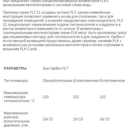
Isan предла­гает серию специализированных конвек­торов FLB с
аксиальными вентиляторами и системой слива воды.
Приборы серии FLT 21 созданы на базе FLT, однако изме­нённая
конструкция позволяет применять их как для отопления, так и для
охлажде­ния помещений, а в коробе предусмотрен слив конденсата. FLT
21 предполагает пе­реключение подачи теплоносителя и хлад­агента в
контур конвектора в зависимости от сезона. В конвекторах с
тангенциальны­ми вентиляторами серии FLK могут быть проложены сразу
два независимых кон­тура: для теплоносителя и для хладагента. Oplflex с
естественной конвекцией пред­ставлены двумя сериями: низкими FLK с
возможностью установки аксиальных вентиляторов и более глубокими и
мощ­ными FLK Canal.
ПАРАМЕТРЫ
Isan
Oplflex FLT
Тип конвекции
Принудительная
Естественная
Естественная
Максимальная
температура
110
110
110
теплоносителя, °C
Максимальное
рабочее/
10/ 15
10/ 15
10/ 15
испытательное
давление, атм.