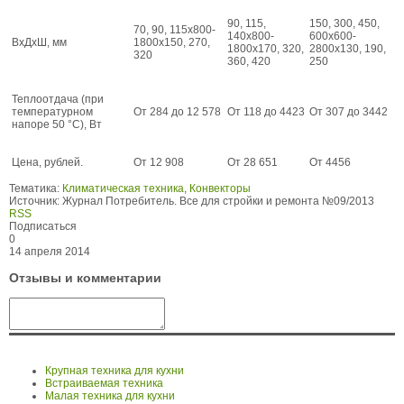
90, 115,
150, 300, 450,
70, 90, 115x800-
140x800-
600x600-
ВхДхШ, мм
1800x150, 270,
1800x170, 320,
2800x130, 190,
320
360, 420
250
Теплоотдача (при
температурном
От 284 до 12 578
От 118 до 4423
От 307 до 3442
напоре 50 °C), Вт
Цена, рублей.
От 12 908
От 28 651
От 4456
Тематика:
Климатическая техника
,
Конвекторы
Источник:
Журнал Потребитель. Все для стройки и ремонта №09/2013
RSS
Подписаться
0
14 апреля 2014
Отзывы и комментарии
Крупная техника для кухни
Встраиваемая техника
Малая техника для кухни