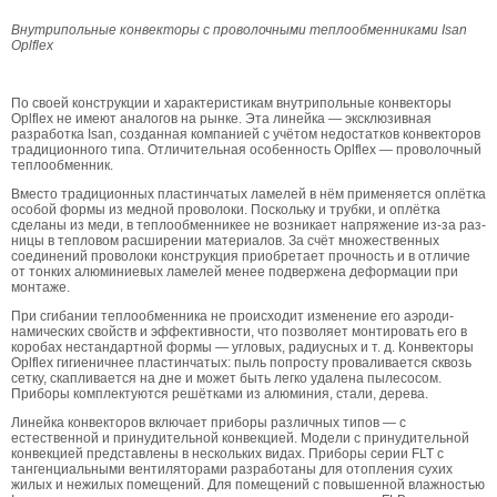
Внутрипольные конвекторы с проволочными теплообменниками Isan
Oplflex
По своей конструкции и характеристи­кам внутрипольные конвекторы
Oplflex не имеют аналогов на рынке. Эта линей­ка — эксклюзивная
разработка Isan, соз­данная компанией с учётом недостатков конвекторов
традиционного типа. Отличительная особенность Oplflex — проволочный
теплообменник.
Вместо традиционных пластинчатых ламелей в нём применяется оплётка
особой формы из медной проволоки. Поскольку и трубки, и оплётка
сделаны из меди, в теплообменникее не возникает напряжение из-за раз­
ницы в тепловом расширении материалов. За счёт множественных
соединений про­волоки конструкция приобретает проч­ность и в отличие
от тонких алюминиевых ламелей менее подвержена деформации при
монтаже.
При сгибании теплообмен­ника не происходит изменение его аэроди­
намических свойств и эффективности, что позволяет монтировать его в
коробах не­стандартной формы — угловых, радиусных и т. д. Конвекторы
Oplflex гигиеничнее пла­стинчатых: пыль попросту проваливается сквозь
сетку, скапливается на дне и может быть легко удалена пылесосом.
Приборы комплектуются решётками из алюминия, стали, дерева.
Линейка конвекторов включает при­боры различных типов — с
естественной и принудительной конвекцией. Модели с принудительной
конвекцией представ­лены в нескольких видах. Приборы серии FLT с
тангенциальными вентиляторами разработаны для отопления сухих
жилых и нежилых помещений. Для помещений с повышенной влажностью