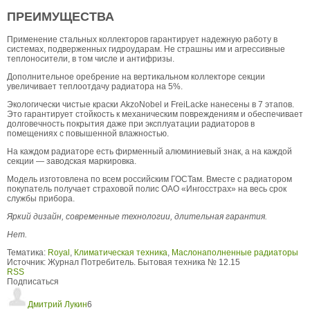
ПРЕИМУЩЕСТВА
Применение стальных коллекторов гарантирует надежную работу в
системах, подверженных гидроударам. Не страшны им и агрессивные
теплоносители, в том числе и антифризы.
Дополнительное оребрение на вертикальном коллекторе секции
увеличивает теплоотдачу радиатора на 5%.
Экологически чистые краски AkzoNobel и FreiLacke нанесены в 7 этапов.
Это гарантирует стойкость к механическим повреждениям и обеспечивает
долговечность покрытия даже при эксплуатации радиаторов в
помещениях с повышенной влажностью.
На каждом радиаторе есть фирменный алюминиевый знак, а на каждой
секции — заводская маркировка.
Модель изготовлена по всем российским ГОСТам. Вместе с радиатором
покупатель получает страховой полис ОАО «Ингосстрах» на весь срок
службы прибора.
Яркий дизайн, современные технологии, длительная гарантия.
Нет.
Тематика:
Royal
,
Климатическая техника
,
Маслонаполненные радиаторы
Источник:
Журнал Потребитель. Бытовая техника № 12.15
RSS
Подписаться
Дмитрий Лукин
6