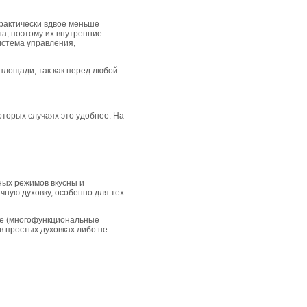
практически вдвое меньше
а, поэтому их внутренние
истема управления,
площади, так как перед любой
оторых случаях это удобнее. На
ных режимов вкусны и
ную духовку, особенно для тех
ие (многофункциональные
 в простых духовках либо не