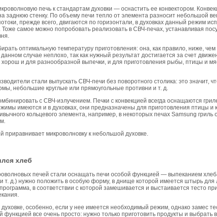
кроволновую печь к стандартам духовки — оснастить ее конвектором. Конвек
т на заднюю стенку. По объему печи тепло от элемента разносит небольшой в
 потоки, прежде всего, двигаются по горизонтали, в духовках данный режим и
. Тоже самое можно попробовать реализовать в СВЧ-печах, устанавливая посу
вня.
ирать оптимальную температуру приготовления: она, как правило, ниже, чем 
 в данном случае неплохо, так как нужный результат достигается за счет движ
хорош и для разнообразной выпечки, и для приготовления рыбы, птицы и мяса
зводители стали выпускать СВЧ-печи без поворотного столика: это значит, ч
ы, небольшие круглые или прямоугольные противни и т. д.
мбинировать с СВЧ-излучением. Печки с конвекцией всегда оснащаются грил
жимы имеются и в духовках, они предназначены для приготовления птицы и к
ивычного кольцевого элемента, например, в некоторых печах Samsung гриль о
м.
й приравнивает микроволновку к небольшой духовке.
ился хлеб
оволновых печей стали оснащать печи особой функцией — выпеканием хлеб
ль и т. д.) нужно положить в особую форму, в днище которой имеется штырь дл
 программа, в соответствии с которой замешивается и выстаивается тесто пр
екания.
 духовке, особенно, если у нее имеется необходимый режим, однако замес т
й функцией все очень просто: нужно только приготовить продукты и выбрать 