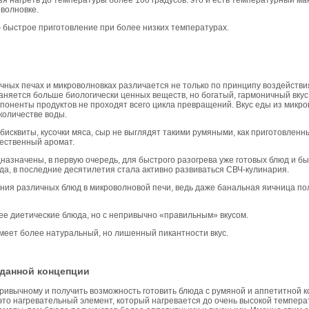
оволновке.
быстрое приготовление при более низких температурах.
ычных печах и микроволновках различается не только по принципу воздействи
аняется больше биологически ценных веществ, но богатый, гармоничный вкус,
омпоненты продуктов не проходят всего цикла превращений. Вкус еды из микр
количестве воды.
исквиты, кусочки мяса, сыр не выглядят такими румяными, как приготовленные
тественный аромат.
азначены, в первую очередь, для быстрого разогрева уже готовых блюд и б
а, в последние десятилетия стала активно развиваться СВЧ-кулинария.
ия различных блюд в микроволновой печи, ведь даже банальная яичница полу
ее диетические блюда, но с непривычно «правильным» вкусом.
меет более натуральный, но лишенный пикантности вкус.
аданной концепции
привычному и получить возможность готовить блюда с румяной и аппетитной к
это нагревательный элемент, который нагревается до очень высокой температу