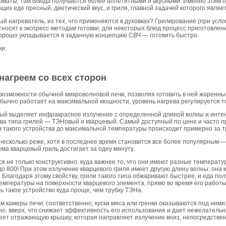
ароматы, там блюда получаются более аппетитными и вкусными. Именно этим
их еде пресный, диетический вкус, и гриля, главной задачей которого являет
ный нагреватель, из тех, что применяются в духовках? Грилирование (при усл
носят к экспресс-методам готовки, для некоторых блюд процесс приготовлен
 хорошо укладывается в заданную концепцию СВЧ — готовить быстро.
ки.
нагреем со всех сторон
возможности обычной микроволновой печи, позволяя готовить в ней жаренны
бычно работает на максимальной мощности, уровень нагрева регулируется т
орый выделяет инфракрасное излучение с определенной длиной волны и инте
а типа грилей — ТЭНовый и кварцевый. Самый доступный по цене и часто п
в такого устройства до максимальной температуры происходит примерно за т
несколько реже, хотя в последнее время становится все более популярным — э
ма кварцевый гриль достигает за одну минуту.
ся не только конструктивно: куда важнее то, что они имеют разные температу
до 800! При этом излучение кварцевого гриля имеет другую длину волны: она 
Благодаря этому свойству, грили такого типа обжаривают быстрее, и еда пол
 температуры на поверхности кварцевого элемента, прямо во время его работы
ь такое устройство куда проще, чем трубку ТЭНа.
м камеры печи, соответственно, куски мяса или гренки оказываются под ними
жено, вверх, что снижает эффективность его использования и дает нежелател
еет отражающую крышку, которая направляет излучение вниз, непосредствен