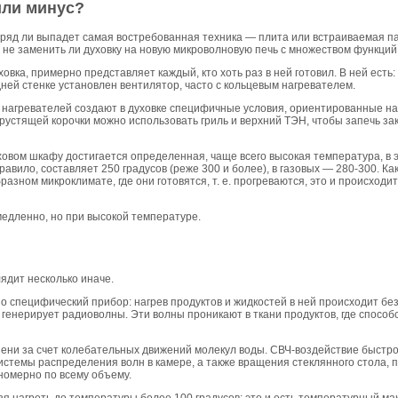
или минус?
 вряд ли выпадет самая востребованная техника — плита или встраиваемая па
 не заменить ли духовку на новую микроволновую печь с множеством функций
овка, примерно представляет каждый, кто хоть раз в ней готовил. В ней есть
дней стенке установлен вентилятор, часто с кольцевым нагревателем.
нагревателей создают в духовке специфичные условия, ориентированные на
хрустящей корочки можно использовать гриль и верхний ТЭН, чтобы запечь 
ховом шкафу достигается определенная, чаще всего высокая температура, в 
авило, составляет 250 градусов (реже 300 и более), в газовых — 280-300. Как
азном микроклимате, где они готовятся, т. е. прогреваются, это и происход
медленно, но при высокой температуре.
ядит несколько иначе.
 специфический прибор: нагрев продуктов и жидкостей в ней происходит без
 генерирует радиоволны. Эти волны проникают в ткани продуктов, где спосо
ени за счет колебательных движений молекул воды. СВЧ-воздействие быстро
системы распределения волн в камере, а также вращения стеклянного стола, 
вномерно по всему объему.
ьзя нагреть до температуры более 100 градусов: это и есть температурный м