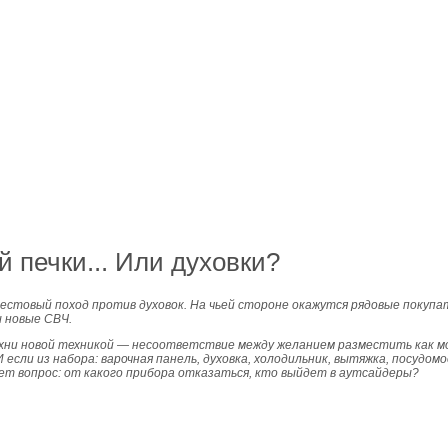
 печки... Или духовки?
естовый поход против духовок. На чьей стороне окажутся рядовые покупа
ы новые СВЧ.
ухни новой техникой — несоответствие между желанием разместить как м
 если из набора: варочная панель, духовка, холодильник, вытяжка, посудом
ет вопрос: от какого прибора отказаться, кто выйдет в аутсайдеры?