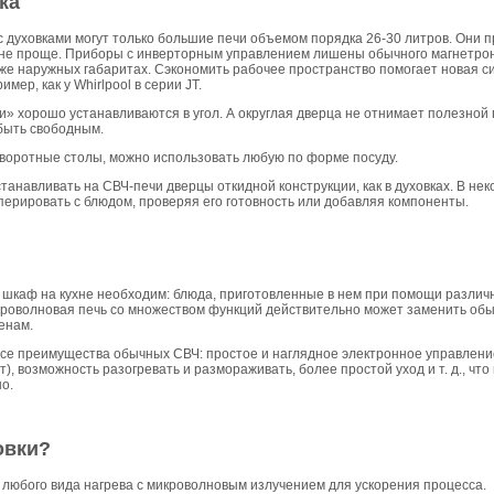
ка
 духовками могут только большие печи объемом порядка 26-30 литров. Они 
ухне проще. Приборы с инверторным управлением лишены обычного магнетрон
же наружных габаритах. Сэкономить рабочее пространство помогает новая с
ер, как у Whirlpool в серии JT.
и» хорошо устанавливаются в угол. А округлая дверца не отнимает полезной 
быть свободным.
оворотные столы, можно использовать любую по форме посуду.
танавливать на СВЧ-печи дверцы откидной конструкции, как в духовках. В нек
перировать с блюдом, проверяя его готовность или добавляя компоненты.
 шкаф на кухне необходим: блюда, приготовленные в нем при помощи различ
роволновая печь со множеством функций действительно может заменить обыч
енам.
 все преимущества обычных СВЧ: простое и наглядное электронное управлен
), возможность разогревать и размораживать, более простой уход и т. д., что
о.
овки?
любого вида нагрева с микроволновым излучением для ускорения процесса.