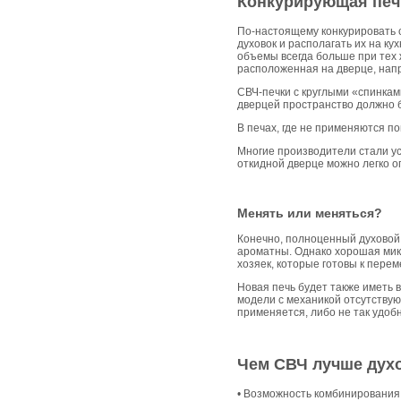
Конкурирующая печ
По-настоящему конкурировать с
духовок и располагать их на к
объемы всегда больше при тех 
расположенная на дверце, наприм
СВЧ-печки с круглыми «спинкам
дверцей пространство должно 
В печах, где не применяются п
Многие производители стали ус
откидной дверце можно легко о
Менять или меняться?
Конечно, полноценный духовой
ароматны. Однако хорошая мик
хозяек, которые готовы к перем
Новая печь будет также иметь
модели с механикой отсутствуют
применяется, либо не так удобн
Чем СВЧ лучше дух
• Возможность комбинирования 