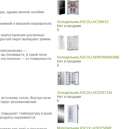
ра, однако многие хозяйки
.
Холодильник ASCOLI ACDB415
: нижний и верхний нагреватели,
Нет в продаже
0
 приготовления различных
закрытый пирог выбирают режим
электрических —
 вы понимаете, в такой печи
Холодильник ASCOLI ADRFW460DWE
ит постепенно — от поверхности
Нет в продаже
0
Холодильник ASCOLI ACDS571W
Нет в продаже
 источника тепла. Внутри печи
0
бствуют возникновению
 повышает температуру в куске
продукты нагреваются
Морозильник ASCOLI ASFI258WE
аксимум для любых продуктов,