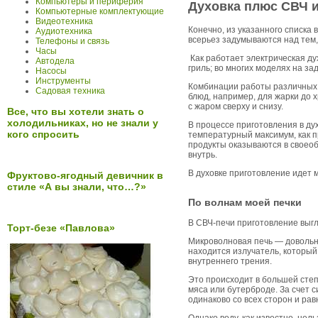
Компьютеры и периферия
Духовка плюс СВЧ 
Компьютерные комплектующие
Видеотехника
Конечно, из указанного списка
Аудиотехника
всерьез задумываются над тем,
Телефоны и связь
Часы
Как работает электрическая дух
Автодела
гриль; во многих моделях на за
Насосы
Инструменты
Комбинации работы различных 
Садовая техника
блюд, например, для жарки до 
с жаром сверху и снизу.
Все, что вы хотели знать о
холодильниках, но не знали у
В процессе приготовления в ду
кого спросить
температурный максимум, как пр
продукты оказываются в своеобр
внутрь.
В духовке приготовление идет 
Фруктово-ягодный девичник в
стиле «А вы знали, что…?»
По волнам моей печки
В СВЧ-печи приготовление выгл
Торт-безе «Павлова»
Микроволновая печь — довольно
находится излучатель, который
внутреннего трения.
Это происходит в большей степ
мяса или бутерброде. За счет 
одинаково со всех сторон и ра
Однако воду, как известно, нел