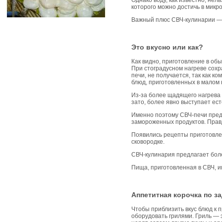
которого можно достичь в микр
Важный плюс СВЧ-кулинарии — 
Это вкусно или как?
Как видно, приготовление в об
При стоградусном нагреве сохр
печи, не получается, так как к
блюд, приготовленных в малом 
Из-за более щадящего нагрева б
зато, более явно выступает ес
Именно поэтому СВЧ-печи предн
замороженных продуктов. Правд
Появились рецепты приготовлен
сковородке.
СВЧ-кулинария предлагает бол
Пища, приготовленная в СВЧ, и
Аппетитная корочка по з
Чтобы приблизить вкус блюд к 
оборудовать грилями. Гриль — 