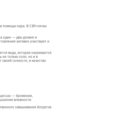
и помощи пара. В СВЧ-печах
на один — два уровня и
товления активно участвуют и
ется вода, которая нагревается
не только соло, но и в
 своей сочности, и качество
оцессах — брожении,
овышении влажности.
твенного сквашивания йогуртов