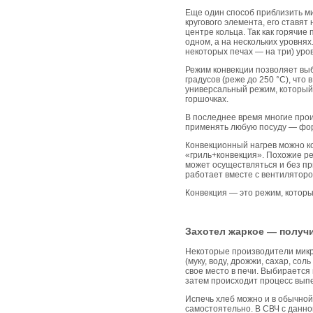
Еще один способ приблизить ми
кругового элемента, его ставя
центре кольца. Так как горячие
одном, а на нескольких уровнях
некоторых печах — на три) уро
Режим конвекции позволяет выб
градусов (реже до 250 °С), что
универсальный режим, который 
горшочках.
В последнее время многие прои
применять любую посуду — форм
Конвекционный нагрев можно ко
«гриль+конвекция». Похожие ре
может осуществляться и без пр
работает вместе с вентиляторо
Конвекция — это режим, которы
Захотел жаркое — получ
Некоторые производители микр
(муку, воду, дрожжи, сахар, со
свое место в печи. Выбирается
затем происходит процесс вып
Испечь хлеб можно и в обычной
самостоятельно. В СВЧ с данно