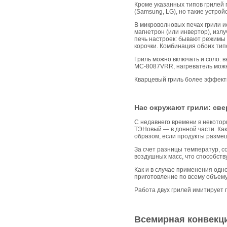
Кроме указанных типов грилей 
(Samsung, LG), но такие устро
В микроволновых печах грили 
магнетрон (или инвертор), изл
печь настроек: бывают режимы
корочки. Комбинация обоих тип
Гриль можно включать и соло: 
MC-8087VRR, нагреватель можн
Кварцевый гриль более эффекти
Нас окружают грили: све
С недавнего времени в некотор
ТЭНовый — в донной части. Как 
образом, если продукты размеще
За счет разницы температур, 
воздушных масс, что способст
Как и в случае применения одн
приготовление по всему объему
Работа двух грилей имитирует 
Всемирная конвекци