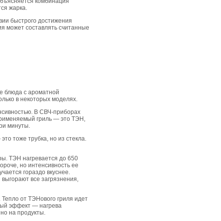
 объясняется комбинация
ся жарка.
овии быстрого достижения
ия может составлять считанные
е блюда с
ароматной
олько в некоторых моделях.
нсивностью. В СВЧ-приборах
рименяемый гриль — это ТЭН,
ри минуты.
то тоже трубка, но из стекла.
ры. ТЭН нагревается до 650
короче, но интенсивность ее
учается гораздо вкуснее.
 выгорают все загрязнения,
. Тепло от ТЭНового гриля идет
ьный эффект — нагрева
но на продукты.