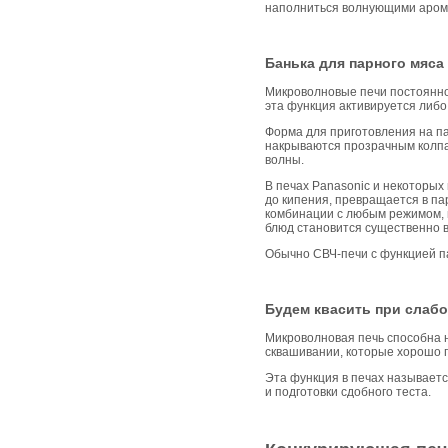
наполниться волнующими арома
Банька для парного мяса
Микроволновые печи постоянно
эта функция активируется либ
Форма для приготовления на па
накрываются прозрачным колпач
волны.
В печах Panasonic и некоторых
до кипения, превращается в пар
комбинации с любым режимом, в 
блюд становится существенно 
Обычно СВЧ-печи с функцией п
Будем квасить при слабо
Микроволновая печь способна н
сквашивании, которые хорошо п
Эта функция в печах называет
и подготовки сдобного теста.