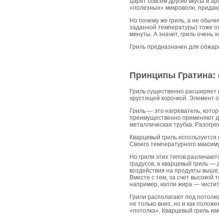
царят совсем другие вкусы и 
«полезных» микроволн, придающ
Но почему же гриль, а не обыч
заданной температуры) тоже от
минуты. А значит, гриль очень
Гриль предназначен для обжар
Принципы Гратина: 
Гриль существенно расширяет 
хрустящей корочкой. Элемент о
Гриль — это нагреватель, кот
преимущественно применяют дв
металлическая трубка. Разогре
Кварцевый гриль используется 
Своего температурного максиму
Но грили этих типов различают
градусов, а кварцевый гриль — 
воздействия на продукты выше. 
Вместе с тем, за счет высокой
например, капли жира — чистит
Грили располагают под потолко
не только вниз, но и как поло
«потолка». Кварцевый гриль им