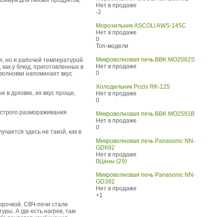
Нет в продаже
-2
Морозильник ASCOLI AWS-145C
Нет в продаже
0
Топ-модели
Микроволновая печь BBK MO2082S
я, но и рабочей температурой.
Нет в продаже
 как у блюд, приготовленных в
0
оволновки напоминает вкус
Холодильник Pozis RK-125
 в духовке, их вкус проще,
Нет в продаже
0
ыстрого размораживания
Микроволновая печь BBK MO2591B
Нет в продаже
0
чается здесь не такой, как в
Микроволновая печь Panasonic NN-
GD692
Нет в продаже
0
Цены (29)
Микроволновая печь Panasonic NN-
GD392
Нет в продаже
+1
орочкой, СВЧ-печи стали
ры. А где есть нагрев, там