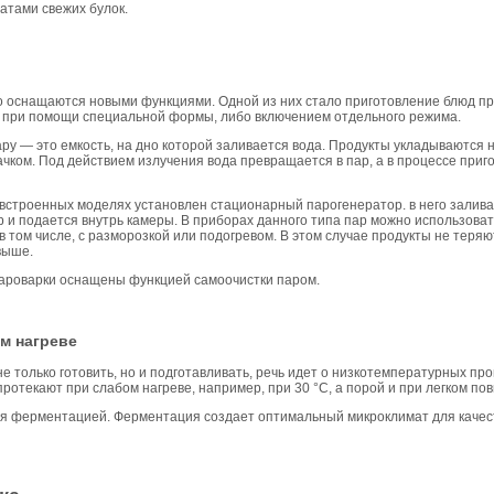
тами свежих булок.
 оснащаются новыми функциями. Одной из них стало приготовление блюд пр
о при помощи специальной формы, либо включением отдельного режима.
ру — это емкость, на дно которой заливается вода. Продукты укладываются 
ком. Под действием излучения вода превращается в пар, а в процессе приго
 встроенных моделях установлен стационарный парогенератор. в него залива
 и подается внутрь камеры. В приборах данного типа пар можно использовать 
том числе, с разморозкой или подогревом. В этом случае продукты не теряют
выше.
ароварки оснащены функцией самоочистки паром.
м нагреве
е только готовить, но и подготавливать, речь идет о низкотемпературных пр
ротекают при слабом нагреве, например, при 30 °С, а порой и при легком п
ся ферментацией. Ферментация создает оптимальный микроклимат для качес