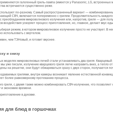
применяются галогенный гриль-лампа (имеется у Panasonic, LG, встроенных 
йства встречаются существенно реже.
используют по-разному. Самый распространенный вариант — комбинированны
учающий СВЧ, включается попеременно с грилем. Продолжительность каждого 
 с преобладанием микроволнового излучения или, напротив, гриля — для по
ов воздействия ускоряет процесс приготовления, но, главное, делает вкус ед
выбирая режим, в котором микроволновое излучение просто не участвует. В н
о использовать с вертелом.
вен, чем ТЭНовый, и готовит вкуснее.
рху и снизу
ых моделях микроволновых печей стали устанавливать два гриля. Кварцевый 
мы уже писали, излучение кварцевого гриля легче направить вниз, а тепло о
ны на решетке, они будут обжариваться сразу с двух сторон, получается почт
создаваемых грилями, внутри камеры возникает явление естественной конве
вует более равномерному протеканию процесса.
ого гриля, с двумя также можно комбинировать СВЧ-излучение, что позволяет
 и экономию времени.
приготовление в духовке.
я для блюд в горшочках