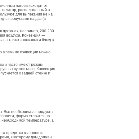
ционный нагрев исходит от
ентилятор, расположенный в
спользуют для выпекания не на
ду с продуктами на два (в
в духовках, например, 200-230
ения воздуха. Конвекция —
, а также запеканок и блюд в
то в режиме конвекции можно
ем и часто имеют режим
рупных кусков мяса. Конвекция
пускается к задней стенке и
а. Все необходимые продукты
я лопасти, форма ставится на
и необходимой температуре, а
еста придется выполнять
время, к которому дом должен