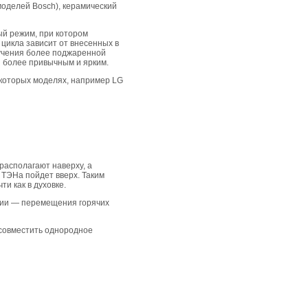
моделей Bosсh), керамический
й режим, при котором
цикла зависит от внесенных в
лучения более поджаренной
ы более привычным и ярким.
екоторых моделях, например LG
располагают наверху, а
т ТЭНа пойдет вверх. Таким
и как в духовке.
кции — перемещения горячих
 совместить однородное