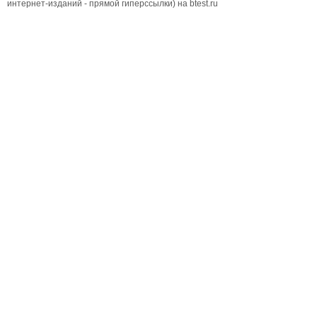
интернет-изданий - прямой гиперссылки) на btest.ru