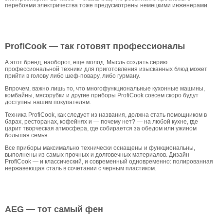
перебоями электричества тоже предусмотрены немецкими инженерами.
ProfiCook — так готовят профессионалы
А этот бренд, наоборот, еще молод. Мысль создать серию
профессиональной техники для приготовления изысканных блюд может
прийти в голову либо шеф-повару, либо гурману.
Впрочем, важно лишь то, что многофункциональные кухонные машины,
комбайны, мясорубки и другие приборы ProfiCook совсем скоро будут
доступны нашим покупателям.
Техника ProfiCook, как следует из названия, должна стать помощником в
барах, ресторанах, кофейнях и — почему нет? — на любой кухне, где
царит творческая атмосфера, где собирается за обедом или ужином
большая семья.
Все приборы максимально технически оснащены и функциональны,
выполнены из самых прочных и долговечных материалов. Дизайн
ProfiCook — и классический, и современный одновременно: полированная
нержавеющая сталь в сочетании с черным пластиком.
AEG — тот самый фен