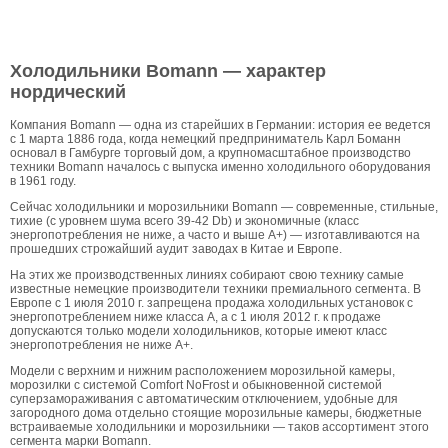
Холодильники Bomann — характер
нордический
Компания Bomann — одна из старейших в Германии: история ее ведется
с 1 марта 1886 года, когда немецкий предприниматель Карл Боманн
основал в Гамбурге торговый дом, а крупномасштабное производство
техники Bomann началось с выпуска именно холодильного оборудования
в 1961 году.
Сейчас холодильники и морозильники Bomann — современные, стильные,
тихие (с уровнем шума всего 39-42 Db) и экономичные (класс
энергопотребления не ниже, а часто и выше А+) — изготавливаются на
прошедших строжайший аудит заводах в Китае и Европе.
На этих же производственных линиях собирают свою технику самые
известные немецкие производители техники премиального сегмента. В
Европе с 1 июля 2010 г. запрещена продажа холодильных установок с
энергопотреблением ниже класса A, а с 1 июля 2012 г. к продаже
допускаются только модели холодильников, которые имеют класс
энергопотребления не ниже A+.
Модели с верхним и нижним расположением морозильной камеры,
морозилки с системой Comfort NoFrost и обыкновенной системой
суперзамораживания c автоматическим отключением, удобные для
загородного дома отдельно стоящие морозильные камеры, бюджетные
встраиваемые холодильники и морозильники — таков ассортимент этого
сегмента марки Bomann.