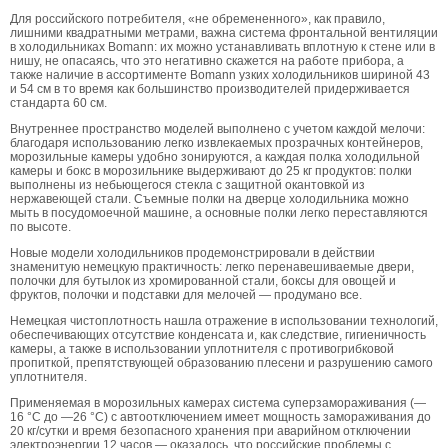
Для российского потребителя, «не обремененного», как правило,
лишними квадратными метрами, важна система фронтальной вентиляции
в холодильниках Bomann: их можно устанавливать вплотную к стене или в
нишу, не опасаясь, что это негативно скажется на работе прибора, а
также наличие в ассортименте Bomann узких холодильников шириной 43
и 54 см в то время как большинство производителей придерживается
стандарта 60 см.
Внутреннее пространство моделей выполнено с учетом каждой мелочи:
благодаря использованию легко извлекаемых прозрачных контейнеров,
морозильные камеры удобно зонируются, а каждая полка холодильной
камеры и бокс в морозильнике выдерживают до 25 кг продуктов: полки
выполнены из небьющегося стекла с защитной окантовкой из
нержавеющей стали. Съемные полки на дверце холодильника можно
мыть в посудомоечной машине, а основные полки легко переставляются
по высоте.
Новые модели холодильников продемонстрировали в действии
знаменитую немецкую практичность: легко перенавешиваемые двери,
полочки для бутылок из хромированной стали, боксы для овощей и
фруктов, полочки и подставки для мелочей — продумано все.
Немецкая чистоплотность нашла отражение в использовании технологий,
обеспечивающих отсутствие конденсата и, как следствие, гигиеничность
камеры, а также в использовании уплотнителя с противогрибковой
пропиткой, препятствующей образованию плесени и разрушению самого
уплотнителя.
Применяемая в морозильных камерах система суперзамораживания (—
16 °С до —26 °С) с автоотключением имеет мощность замораживания до
20 кг/сутки и время безопасного хранения при аварийном отключении
электроэнергии 12 часов — оказалось, что российские проблемы с