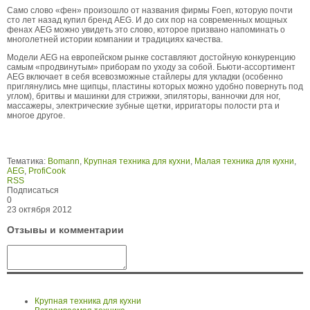
Само слово «фен» произошло от названия фирмы Foen, которую почти
сто лет назад купил бренд АЕG. И до сих пор на современных мощных
фенах АЕG можно увидеть это слово, которое призвано напоминать о
многолетней истории компании и традициях качества.
Модели АЕG на европейском рынке составляют достойную конкуренцию
самым «продвинутым» приборам по уходу за собой. Бьюти-ассортимент
АЕG включает в себя всевозможные стайлеры для укладки (особенно
приглянулись мне щипцы, пластины которых можно удобно повернуть под
углом), бритвы и машинки для стрижки, эпиляторы, ванночки для ног,
массажеры, электрические зубные щетки, ирригаторы полости рта и
многое другое.
Тематика:
Bomann
,
Крупная техника для кухни
,
Малая техника для кухни
,
AEG
,
ProfiCook
RSS
Подписаться
0
23 октября 2012
Отзывы и комментарии
Крупная техника для кухни