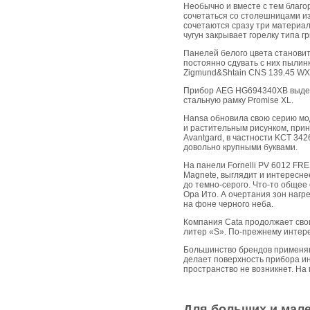
Необычно и вместе с тем благо
сочетаться со столешницами и
сочетаются сразу три материал
чугун закрывает горелку типа гр
Панелей белого цвета становит
постоянно сдувать с них пылин
Zigmund&Shtain CNS 139.45 WX.
Прибор AEG HG694340XB выделя
стальную рамку Promise XL.
Hansa обновила свою серию м
и растительным рисунком, прин
Avantgard, в частности KCT 342
довольно крупными буквами.
На панели Fornelli PV 6012 F
Magnete, выглядит и интересне
до темно-серого. Что-то общее
Ора Ито. А очертания зон нагр
на фоне черного неба.
Компания Саtа продолжает свои
литер «S». По-прежнему интере
Большинство брендов применяю
делает поверхность прибора ин
пространство не возникнет. На 
Для больших и мал