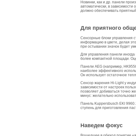
Новинки, как и др. панели прои
автоматически, в зависимости 
должно обеспечивать приятный 
Для приятного общ
Сенсорные блоки управления с
информацию в цвете, делая это
при остывании значок будет ум
Для управления панели иногда 
более компактной площади. Оце
Панели AEG (например, HK95507
наиболее эффективного использ
Он использует остаточное тепл
Сенсор жарения Hi-Light у инд
зависимости от настроек поль
позволяет добиваться точно ж
минус: желательно использоват
Панель Kuppersbusch EKI 9960.
ступень для приготовления пас
Наведем фокус
Вошедшее в обиход понятие «а