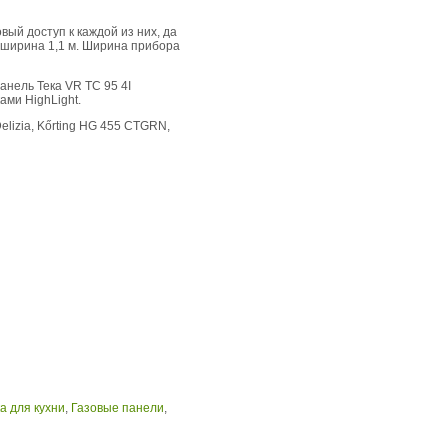
ый доступ к каждой из них, да
 ширина 1,1 м. Ширина прибора
анель Тека VR TC 95 4I
ами HighLight.
elizia, Kőrting HG 455 CTGRN,
а для кухни
,
Газовые панели
,