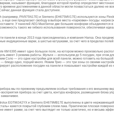
 варкам, называют функцию, благодаря которой прибор определяет местонах
о времени достижениями в данной области могли похвастаться далеко не все 
Сейчас данная функция стала доступнее.
 (например, PIV975N17E) и Siemens (EH675MV17E) используются зоны FlexIn
 а еще они предлагают свободу в выборе места «парковки» посуды: нагрев (но
 поставите. У панелей AEG MaxiSense две большие конфорки объединяются в
озможность такого же гибкого использования поверхности, обеспечивая иде
ти панели в конце 2013 года присоединилась и компания Hansa. Она продем
ные индукционные варки, а шестью катушками, за счет чего в пределах полей
le КМ 6395 имеет одно большое поле, на котором можно произвольно распол
дель имеет 3 режима работы. Мульти — используем до 5 посудин, при этом д
им Соло — это одни настройки для всей панели, можно готовить на большой 
 — блюдо одно, порций много. Режим Трио — это три зоны со своими настро
рирует расположение посудин на панели и показывает настройки каждой из 
прибора мы по-прежнему предъявляем особые требования к его внешнему вид
восприятия прибора за счет цвета, контура конфорок, размещения блока уп
 заманчивее.
ctrolux EGT96342YX и Siemens EH679MB17E выполнены в цвете нержавеющей 
сталь» кажется покрытой глубоким слоем лака. Практически плоская поверх
е имеет рамки, за счет чего выглядит не только аскетично, но и весьма эффе