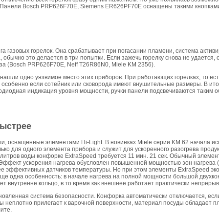
 Панели Bosch PRP626F70E, Siemens ER626PF70E оснащены такими кнопками
а газовых горелок. Она срабатывает при погасании пламени, система активи
 обычно это делается в три попытки. Если зажечь горелку снова не удается, 
за (Bosch PRP626F70E, Neff T26R86N0, Miele KM 2356).
нашли одно уязвимое место этих приборов. При работающих горелках, то есть 
, особенно если сотейник или сковорода имеют внушительные размеры. В ит
диодная индикация уровня мощности, ручки панели подсвечиваются таким о
быстрее
и, оснащенные элементами Hi-Light. В новинках Miele серии KM 62 начала и
лько для одного элемента прибора и служит для ускоренного разогрева продук
литров воды конфорке ExtraSpeed требуется 11 мин. 21 сек. Обычный элемент 
. Эффект ускорения нагрева обусловлен повышенной мощностью зон нагрева (
ее эффективных датчиков температуры. Но при этом элементы ExtraSpeed эко
Еще одна особенность: в начале нагрева на полной мощности большой двухк
т внутренне кольцо, в то время как внешнее работает практически непрерыв
новленная система безопасности. Конфорка автоматически отключается, если
ы неплотно прилегает к варочной поверхности, материал посуды обладает п
ите.