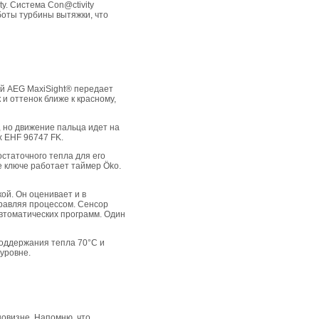
y. Система Con@ctivity
боты турбины вытяжки, что
й AEG MaxiSight® передает
и оттенок ближе к красному,
, но движение пальца идет на
x EHF 96747 FK.
статочного тепла для его
е ключе работает таймер Öko.
ой. Он оценивает и в
правляя процессом. Сенсор
втоматических программ. Один
поддержания тепла 70°С и
уровне.
новизне. Напомню, что