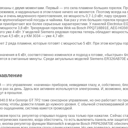
связаны с двумя моментами. Первый — это сила пламени больших горелок. П
жимов, и кардинально в этом плане ничего не меняется. Поэтому всегда на
 и очень медленного приготовления, ее мощность 0,7-1,0 кВт, пару средних 1,
ля крупногабаритной посуды и чайника. Как раз у этих больших горелок продо
ки приобретают все более серьезные характеристики. У панелей Electrolux EG
на мощности 3,8 кВт. Трехрядная горелка Wok на Bosch PPQ718B91E, AEG HG5
это уже 4 кВт. У моделей Siemens рядовая горелка теперь обладает мощностью
тью 4,5 кВт, а у KM 3034 — уже 4,7 кВт.
ет 2 ряда пламени, которые готовят с мощностью 5 кВт. При этом контуры го
начения в 6 кВт, соответственно изменился и подход к готовке, «быстрые» блю
овятся в считанные минуты. Среди актуальных моделей Siemens ER326AB70E и
равление
— это управление: «начинка» приборов, невидимая глазу, и, собственно, бло
о раз за день. Здесь все активнее используется электроника. И, возможно, в
ут в прошлое.
40.0 M и Gorenje GT 7P2 тоже сенсорное управление, но оно работает по пр
нопку, чтобы довести пламя до нужного уровня. С обычной стеклокерамикой эт
 по ощущениям, система кажется громоздкой.
всем проста: регулятор открывал подачу газа только при нажатии. Сейчас ст
лектрических панелях, когда обесточить, то есть выключить панель или защи
р, кнопка-регулятор функции Mainswitch в модели Bosch PRP626M70E обеспеч
а отключение всех горелок сразу одним нажатием. Но уже появилась возможн