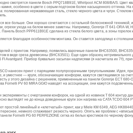
родно смотрятся панели Bosch PPQ718B91E, Whirlpool ACM 808/BA/S. Цвет кв
з камня, особенно в цвете с серым подтоном более насыщенного оттенка. Н
а: полированная нержавеющая сталь, стекло черного цвета и чугун. Стеклом
иль.
ся все больше. Они хорошо сочетаются с остальной белоснежной техникой, 
ки, огрехи ухода на белом менее заметны. Например, Gorenje IT 641-ORA-W,
 Панель Bosch PPP611B91E сделана из стекла белого цвета, а зоны горелок и
ется благодаря особенностям монтажа. Он ставится заподлицо к столешниц
оделей с принтом. Например, появились варочные панели ВНС63500, ВНС63
том в виде среза древесины (ВНС63501). Еще один образец нетривиального 
6 FI Avantgard. Прибор буквально засыпан надписями (я насчитала их 7!!), п
RESCO нанесен принт с парящими полупрозрачными треугольниками. Идея, пр
е, и уместнее — круги, обозначающие конфорки, кажутся светящимися за счет 
 есть у этого дизайна с решением, примененным на панели Gorenje ECT 680
ева Fornelli PV 60 MIRA GGIO наводят на ассоциации, они кажутся подсвечен
 эксперименты с очертанием конфорок, на одной из новинок T 604 контур да
сно выглядят не до конца доведенные круги зон нагрева на CATA TCDO 604 FV
т простой линейный и «клетчатый» принт, как у Miele КМ 6349, AEG HK8844
тереснее, немного сглаживает резкость черного. Опять же проблем с «вписы
панели Fornelli PG 60 PERFEZIONE сетка из белых крестиков по черному фону
еньких