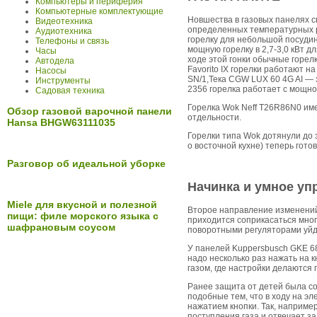
Компьютеры и периферия
Компьютерные комплектующие
Новшества в газовых панелях 
Видеотехника
определенных температурных ре
Аудиотехника
горелку для небольшой посудины
Телефоны и связь
мощную горелку в 2,7-3,0 кВт д
Часы
ходе этой гонки обычные горел
Автодела
Favorito IX горелки работают 
Насосы
SN/1,Тека CGW LUX 60 4G AI — 
Инструменты
2356 горелка работает с мощнос
Садовая техника
Горелка Wok Neff T26R86N0 име
Обзор газовой варочной панели
отдельности.
Hansa BHGW63111035
Горелки типа Wok дотянули до з
о восточной кухне) теперь гот
Разговор об идеальной уборке
Начинка и умное уп
Miele для вкусной и полезной
Второе направление изменений 
пищи: филе морского языка с
приходится соприкасаться мног
шафрановым соусом
поворотными регуляторами уйд
У панелей Kuppersbusch GKE 68
надо несколько раз нажать на к
газом, где настройки делаются
Ранее защита от детей была со
подобные тем, что в ходу на э
нажатием кнопки. Так, наприме
поступления газа и отвечает з