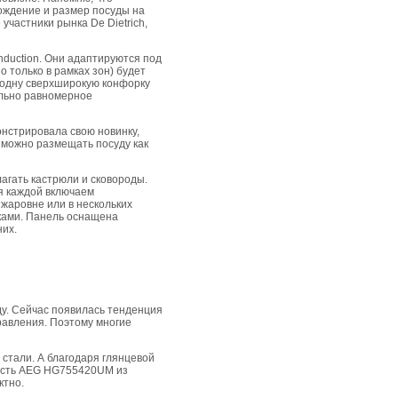
ождение и размер посуды на
участники рынка De Dietrich,
duction. Они адаптируются под
 только в рамках зон) будет
 одну сверхширокую конфорку
ально равномерное
онстрировала свою новинку,
 можно размещать посуду как
агать кастрюли и сковороды.
ля каждой включаем
жаровне или в нескольких
йками. Панель оснащена
них.
у. Сейчас появилась тенденция
равления. Поэтому многие
стали. А благодаря глянцевой
ность AEG HG755420UM из
ктно.