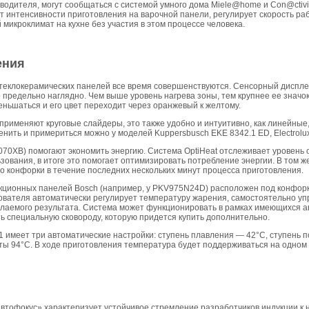
зводителя, могут сообщаться с системой умного дома Miele@home и Con@ctivit
от интенсивности приготовления на варочной панели, регулирует скорость ра
микроклимат на кухне без участия в этом процессе человека.
ения
теклокерамических панелей все время совершенствуются. Сенсорный диспле
 предельно наглядно. Чем выше уровень нагрева зоны, тем крупнее ее значок 
еньшаться и его цвет переходит через оранжевый к желтому.
применяют круговые слайдеры, это также удобно и интуитивно, как линейные
нить и примериться можно у моделей Kuppersbusch EKE 8342.1 ED, Electrolu
0XB) помогают экономить энергию. Система OptiHeat отслеживает уровень о
ования, в итоге это помогает оптимизировать потребление энергии. В том ж
о конфорки в течение последних нескольких минут процесса приготовления.
укционных панелей Bosch (например, у PKV975N24D) расположен под конфорк
зователя автоматически регулирует температуру жарения, самостоятельно у
елаемого результата. Система может функционировать в рамках имеющихся а
ь специальную сковороду, которую придется купить дополнительно.
1 имеет три автоматические настройки: ступень плавления — 42°С, ступень 
ты 94°С. В ходе приготовления температура будет поддерживаться на одном 
втофокус» характеризует устойчивое стремление разработчиков индукции к 