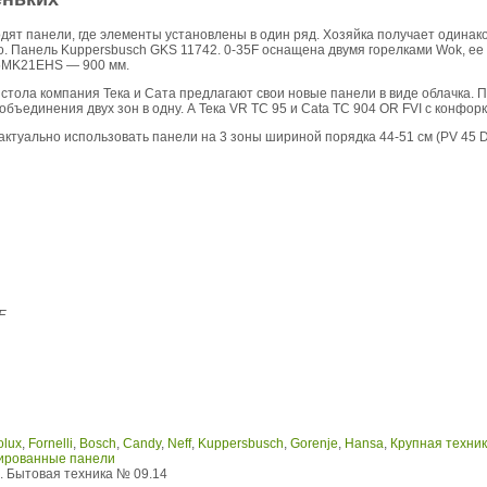
дят панели, где элементы установлены в один ряд. Хозяйка получает одинаков
о. Панель Kuppersbusch GKS 11742. 0-35F оснащена двумя горелками Wok, ее
75MK21EHS — 900 мм.
 стола компания Тека и Сата предлагают свои новые панели в виде облачка. П
бъединения двух зон в одну. А Тека VR TC 95 и Cata TC 904 OR FVI с конфорк
актуально использовать панели на 3 зоны шириной порядка 44-51 см (PV 45 D
F
olux
,
Fornelli
,
Bosch
,
Candy
,
Neff
,
Kuppersbusch
,
Gorenje
,
Hansa
,
Крупная техник
ированные панели
 Бытовая техника № 09.14