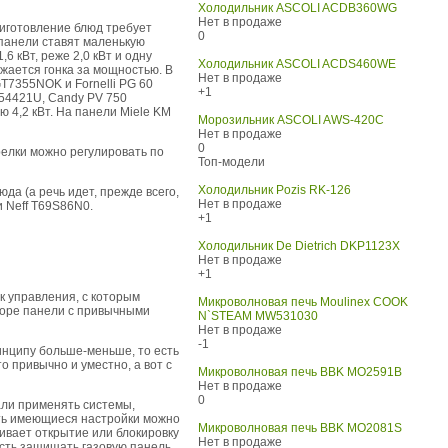
Холодильник ASCOLI ACDB360WG
Нет в продаже
риготовление блюд требует
0
 панели ставят маленькую
6 кВт, реже 2,0 кВт и одну
Холодильник ASCOLI ACDS460WE
лжается гонка за мощностью. В
Нет в продаже
T7355NOK и Fornelli PG 60
+1
654421U, Candy PV 750
 4,2 кВт. На панели Miele KM
Морозильник ASCOLI AWS-420C
Нет в продаже
0
релки можно регулировать по
Топ-модели
Холодильник Pozis RK-126
да (а речь идет, прежде всего,
Нет в продаже
 Neff T69S86N0.
+1
Холодильник De Dietrich DKP1123X
Нет в продаже
+1
к управления, с которым
Микроволновая печь Moulinex COOK
скоре панели с привычными
N`STEAM MW531030
Нет в продаже
-1
инципу больше-меньше, то есть
о привычно и уместно, а вот с
Микроволновая печь BBK MO2591B
Нет в продаже
0
али применять системы,
тить имеющиеся настройки можно
Микроволновая печь BBK MO2081S
ивает открытие или блокировку
Нет в продаже
ость защищать газовую панель