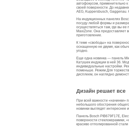
автофокусом, применительно к
своей поверхности. До недавнег
AEG, Kuppersbusch, Gaggenau. 
На индукционных панелях Bosch
посуду любой формы и размера,
осуществляться там, где вы ее
MaxiZone. Она предоставляет в
приготовление.
К теме «свободы» на поверхнос
оснащенную не двумя, как обыч
угодно.
Еще одна новинка — панель Mie
Катушек индукции в ней 36. Мо
индивидуальные настройки. Реж
поменьше. Режим Для торжеств
дисплеем, он наглядно демонст
Дизайн решает все
При всей важности «начинки» 
небольшого обострения общего 
новинки выглядят интереснее и
Панель Bosch PIB679F17E, Ele
поверхности стеклокерамики, «
красиво отполированной стали н