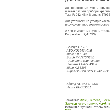
Для просторных кухонь произво
и выглядят эти приборы красив
Тека IR 942 HS и Siemens ET9
Для установки на угловую часть
индукционная, с возможностью о
А для компактных кухонь стало 
KuppersbergFQ4TGW).
Gorenje GT 7P2
AEG HG694340XB
Miele KM 6230
Bosch PKV975N24D
Сенсорное управление
Siemens EH679MB17E
Miele КМ 6395
Kuppersbusch GKS 11742. 0-35
Kőrting HG 455 CTGRN
Hansa ВНС63501
Тематика:
Miele
,
Siemens
,
Electr
Электрические панели
,
Комбин
Источник:
Журнал Потребитель.