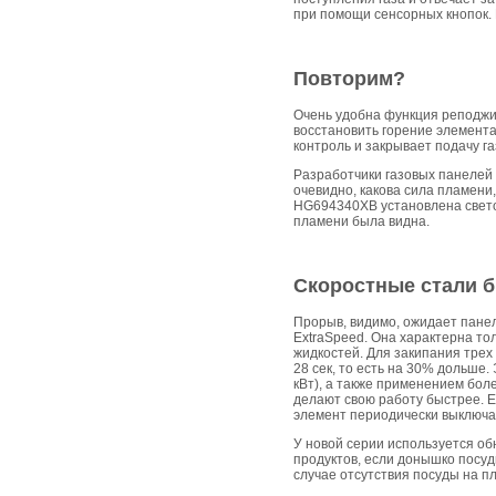
при помощи сенсорных кнопок.
Повторим?
Очень удобна функция реподжиг
восстановить горение элемента,
контроль и закрывает подачу га
Разработчики газовых панелей 
очевидно, какова сила пламени
HG694340XB установлена свето
пламени была видна.
Скоростные стали 
Прорыв, видимо, ожидает панел
ExtraSpeed. Она характерна то
жидкостей. Для закипания трех 
28 сек, то есть на 30% дольше
кВт), а также применением бол
делают свою работу быстрее. 
элемент периодически выключае
У новой серии используется об
продуктов, если донышко посуд
случае отсутствия посуды на пл