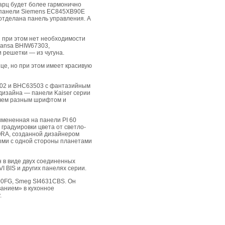
арц будет более гармонично
а панели Siemens EC845XB90E
 отделана панель управления. А
и при этом нет необходимости
 Hansa BHIW67303,
 решетки — из чугуна.
е, но при этом имеет красивую
502 и ВНС63503 с фантазийным
дизайна — панели Kaiser серии
ричем разным шрифтом и
имененная на панели PI 60
градуировки цвета от светло-
-ORA, созданной дизайнером
ными с одной стороны планетами
н в виде двух соединенных
I BIS и других панелях серии.
00FG, Smeg SI4631CBS. Он
ванием» в кухонное
.