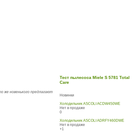
Тест пылесоса Miele S 5781 Total
Care
то же новенького предлагают
Новинки
Холодильник ASCOLI ACDW450WE
Нет в продаже
0
Холодильник ASCOLI ADRFY460DWE
Нет в продаже
+1