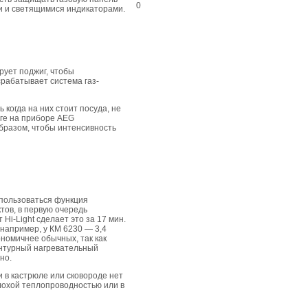
0
 и светящимися индикаторами.
рует поджиг, чтобы
срабатывает система газ-
когда на них стоит посуда, не
оге на приборе AEG
бразом, чтобы интенсивность
спользоваться функция
тов, в первую очередь
Hi-Light сделает это за 17 мин.
например, у КМ 6230 — 3,4
номичнее обычных, так как
онтурный нагревательный
но.
 в кастрюле или сковороде нет
лохой теплопроводностью или в