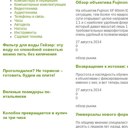
Компьютеры и периферия
Обзор объектива Fujinon
Компьютерные комплектующие
Видеотехника
На объектив Fujinon XF 80mm f/
Аудиотехника
ситуацию, тем более что макро
Телефоны и связь
сути открывает целое направле
Часы
1:1 и с наиболее удобным фоку
Автодела
который давал масштаб лишь 1:
Насосы
требовательных макрофотографо
Инструменты
очень удобный в полевом макро 
Садовая техника
27 августа 2014
Фильтр для воды Гейзер: эту
0
воду со спокойной совестью
0
можно пить без кипячения
обзор рынка
Возвращение к истокам:
Проголодался? Не тормози –
Простота и наглядность обуче
готовить будем на плите!
к объективам с фиксированным
именно с них, и вот теперь ок
27 августа 2014
Вяленые помидоры по-
0
итальянски
0
обзор рынка
Колобок превращается в кулич
Универсалы нового форм
за три часа
По общему мнению специалисто
десять с лишком лет назад, во