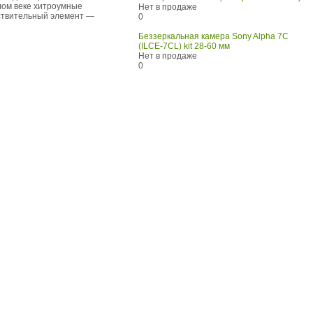
лом веке хитроумные
Нет в продаже
вствительный элемент —
0
Беззеркальная камера Sony Alpha 7C
(ILCE-7CL) kit 28-60 мм
Нет в продаже
0