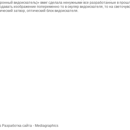
тронный видоискатель)» вмиг сделала ненужными все разработанные в прош
одавать изображение попеременно то в окуляр видоискателя, то на светочу
ический затвор, оптический блок видоискателя.
cs
Разработка сайта
- Mediagraphics