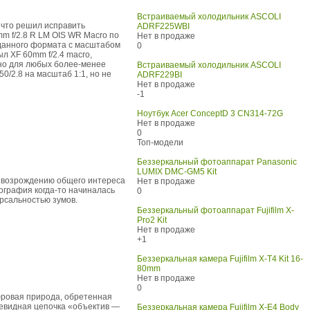
Встраиваемый холодильник ASCOLI
к что решил исправить
ADRF225WBI
mm f/2.8 R LM OIS WR Macro по
Нет в продаже
 данного формата с масштабом
0
л XF 60mm f/2.4 macro,
ьно для любых более-менее
Встраиваемый холодильник ASCOLI
0/2.8 на масштаб 1:1, но не
ADRF229BI
Нет в продаже
-1
Ноутбук Acer ConceptD 3 CN314-72G
Нет в продаже
0
Топ-модели
Беззеркальный фотоаппарат Panasonic
LUMIX DMC-GM5 Kit
к возрождению общего интереса
Нет в продаже
ография когда-то начиналась
0
ерсальностью зумов.
Беззеркальный фотоаппарат Fujifilm X-
Pro2 Kit
Нет в продаже
+1
Беззеркальная камера Fujifilm X-T4 Kit 16-
80mm
Нет в продаже
0
фровая природа, обретенная
чевидная цепочка «объектив —
Беззеркальная камера Fujifilm X-E4 Body