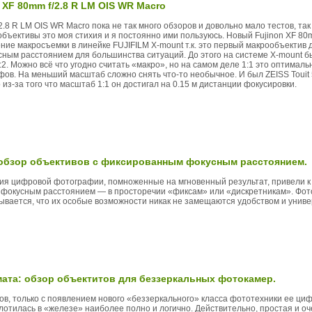
 XF 80mm f/2.8 R LM OIS WR Macro
2.8 R LM OIS WR Macro пока не так много обзоров и довольно мало тестов, та
объективы это моя стихия и я постоянно ими пользуюсь. Новый Fujinon XF 80
ние макросъемки в линейке FUJIFILM X-mount т.к. это первый макрообъектив
сным расстоянием для большинства ситуаций. До этого на системе X-mount бы
2. Можно всё что угодно считать «макро», но на самом деле 1:1 это оптимал
в. На меньший масштаб сложно снять что-то необычное. И был ZEISS Touit 5
из-за того что масштаб 1:1 он достигал на 0.15 м дистанции фокусировки.
 обзор объективов с фиксированным фокусным расстоянием.
ния цифровой фотографии, помноженные на мгновенный результат, привели 
 фокусным расстоянием — в просторечии «фиксам» или «дискретникам». Фот
азывается, что их особые возможности никак не замещаются удобством и унив
ата: обзор объектитов для беззеркальных фотокамер.
в, только с появлением нового «беззеркального» класса фототехники ее ци
плотилась в «железе» наиболее полно и логично. Действительно, простая и о