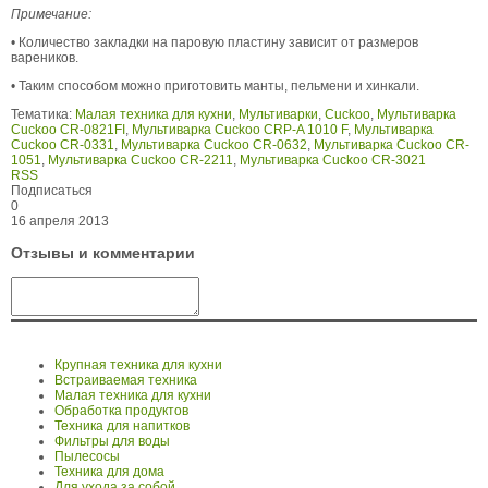
Примечание:
• Количество закладки на паровую пластину зависит от размеров
вареников.
• Таким способом можно приготовить манты, пельмени и хинкали.
Тематика:
Малая техника для кухни
,
Мультиварки
,
Cuckoo
,
Мультиварка
Cuckoo CR-0821FI
,
Мультиварка Cuckoo CRP-A 1010 F
,
Мультиварка
Cuckoo CR-0331
,
Мультиварка Cuckoo CR-0632
,
Мультиварка Cuckoo CR-
1051
,
Мультиварка Cuckoo CR-2211
,
Мультиварка Cuckoo CR-3021
RSS
Подписаться
0
16 апреля 2013
Отзывы и комментарии
Крупная техника для кухни
Встраиваемая техника
Малая техника для кухни
Обработка продуктов
Техника для напитков
Фильтры для воды
Пылесосы
Техника для дома
Для ухода за собой