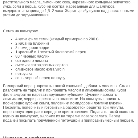
растительного масла, лимонного сока, нарезанного кольцами репчатого
лука, соли и перца. Кусочки осетра, нарезанные для шампуров,
выдержать в маринаде 1,5–2 часа. Жарить рыбу нужно над раскаленными
углями до зарумянивания.
Семга на шампурах
4 куска филе семги (каждый примерно по 200 г)
2 кабачка (цуккини)
8 помидоров черри
1 красный и 1 желтый болгарский перец
80 г черных маслин
сок одного лимона
смесь салатов разных сортов
оливковое масло extra virgin
петрушка
соль, черный перец по вкусу
Болгарский перец нарезать тонкой соломкой, добавить маслины. Салат
разложить на тарелки и приправить маслом и лимонным соком. Куски
филе аккуратно нарезать крупными кубиками. Цуккини нарезать
ломтиками, черри разрезать на половинки. На шампуры нанизать
поочередно кусочки семги, половинки помидоров и ломтики цуккини.
Посолить, поперчить и готовить на разогретой решетке три минуты,
перевернув один раз в середине приготовления. Подавать такой шашлык
нужно на шампурах, выложив их на тарелки поверх салата. Перед
подачей посыпать порубленной петрушкой и приправить черным перцем.