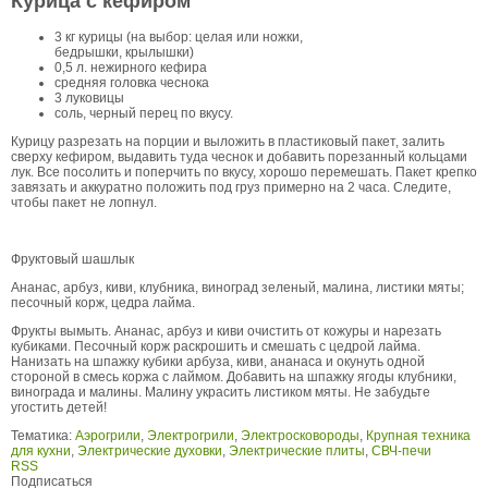
Курица с кефиром
3 кг курицы (на выбор: целая или ножки,
бедрышки, крылышки)
0,5 л. нежирного кефира
средняя головка чеснока
3 луковицы
соль, черный перец по вкусу.
Курицу разрезать на порции и выложить в пластиковый пакет, залить
сверху кефиром, выдавить туда чеснок и добавить порезанный кольцами
лук. Все посолить и поперчить по вкусу, хорошо перемешать. Пакет крепко
завязать и аккуратно положить под груз примерно на 2 часа. Следите,
чтобы пакет не лопнул.
Фруктовый шашлык
Ананас, арбуз, киви, клубника, виноград зеленый, малина, листики мяты;
песочный корж, цедра лайма.
Фрукты вымыть. Ананас, арбуз и киви очистить от кожуры и нарезать
кубиками. Песочный корж раскрошить и смешать с цедрой лайма.
Нанизать на шпажку кубики арбуза, киви, ананаса и окунуть одной
стороной в смесь коржа с лаймом. Добавить на шпажку ягоды клубники,
винограда и малины. Малину украсить листиком мяты. Не забудьте
угостить детей!
Тематика:
Аэрогрили
,
Электрогрили
,
Электросковороды
,
Крупная техника
для кухни
,
Электрические духовки
,
Электрические плиты
,
СВЧ-печи
RSS
Подписаться