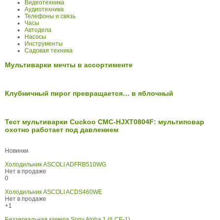
Видеотехника
Аудиотехника
Телефоны и связь
Часы
Автодела
Насосы
Инструменты
Садовая техника
Мультиварки мечты в ассортименте
Клубничный пирог превращается… в яблочный
Тест мультиварки Cuckoo CMC-HJXT0804F: мультиповар
охотно работает под давлением
Новинки
Холодильник ASCOLI ADFRB510WG
Нет в продаже
0
Холодильник ASCOLI ACDS460WE
Нет в продаже
+1
Беззеркальная камера Sony Alpha 1 (ILCE-1)