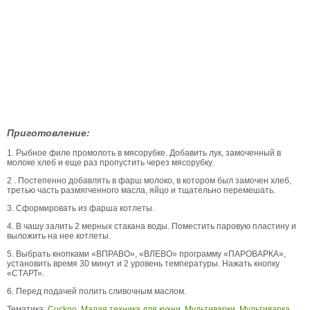
Приготовление:
1. Рыбное филе промолоть в мясорубке. Добавить лук, замоченный в
молоке хлеб и еще раз пропустить через мясорубку.
2 . Постепенно добавлять в фарш молоко, в котором был замочен хлеб,
третью часть размягченного масла, яйцо и тщательно перемешать.
3. Сформировать из фарша котлеты.
4. В чашу залить 2 мерных стакана воды. Поместить паровую пластину и
выложить на нее котлеты.
5. Выбрать кнопками «ВПРАВО», «ВЛЕВО» программу «ПАРОВАРКА»,
установить время 30 минут и 2 уровень температуры. Нажать кнопку
«СТАРТ».
6. Перед подачей полить сливочным маслом.
Тематика:
Cuckoo
,
Малая техника для кухни
,
Мультиварки
,
Мультиварка