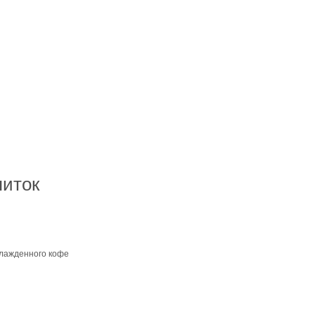
питок
хлажденного кофе