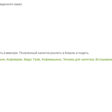
ажденного какао
ь в миксере. Полученный напиток разлить в бокалы и подать.
ухни
,
Кофеварки
,
Magic Тaste
,
Кофемашины
,
Техника для напитков
,
Встраивае