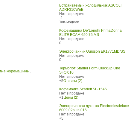
Встраиваемый холодильник ASCOLI
ADRF310WEBI
Нет в продаже
-2
Топ-модели
Кофемашина De’Longhi PrimaDonna
ELITE ECAM 650.75.MS
Нет в продаже
0
Электрочайник Oursson EK1771MD/SS
Нет в продаже
0
Термопот Stadler Form QuickUp One
мые кофемашины
,
SFQ.010
Нет в продаже
+5
Отзывы (2)
Кофемолка Scarlett SL-1545
Нет в продаже
+1
Цены (2)
Электрическая духовка Electronicsdeluxe
6009.02эшв-016
Нет в продаже
+5