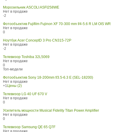
Морозильник ASCOLI ASFI258WE
Нет в продаже
-2
Фотообъектив Fujifilm Fujinon XF 70-300 mm f/4-5.6 R LM OIS WR
Нет в продаже
0
Ноутбук Acer ConceptD 3 Pro CN315-72P
Нет в продаже
-2
Телевизор Toshiba 32L5069
Нет в продаже
0
Топ-модели
Фотообъектив Sony 18-200mm f/3.5-6.3 E (SEL-18200)
Нет в продаже
+1
Цены (2)
Телевизор LG 40 UF 670 V
Нет в продаже
0
Усилитель мощности Musical Fidelity Titan Power Amplifier
Нет в продаже
0
Телевизор Samsung QE 65 Q7F
Нет в продаже