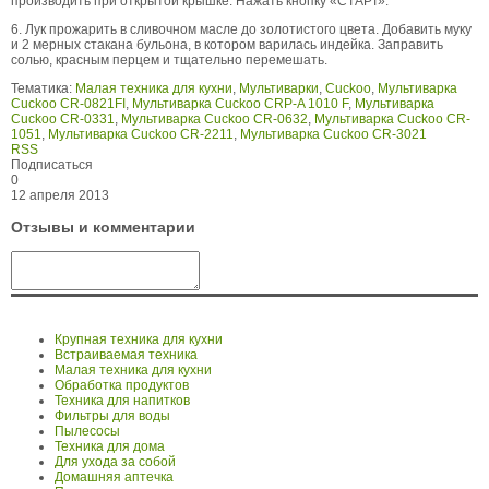
производить при открытой крышке. Нажать кнопку «СТАРТ».
6. Лук прожарить в сливочном масле до золотистого цвета. Добавить муку
и 2 мерных стакана бульона, в котором варилась индейка. Заправить
солью, красным перцем и тщательно перемешать.
Тематика:
Малая техника для кухни
,
Мультиварки
,
Cuckoo
,
Мультиварка
Cuckoo CR-0821FI
,
Мультиварка Cuckoo CRP-A 1010 F
,
Мультиварка
Cuckoo CR-0331
,
Мультиварка Cuckoo CR-0632
,
Мультиварка Cuckoo CR-
1051
,
Мультиварка Cuckoo CR-2211
,
Мультиварка Cuckoo CR-3021
RSS
Подписаться
0
12 апреля 2013
Отзывы и комментарии
Крупная техника для кухни
Встраиваемая техника
Малая техника для кухни
Обработка продуктов
Техника для напитков
Фильтры для воды
Пылесосы
Техника для дома
Для ухода за собой
Домашняя аптечка