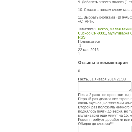
9. Добавить в тесто молоко (1 с
10. Смазать тонким слоем масла
11. Выбрать кнопками «ВПРАВО
«СТАРТ».
Тематика:
Cuckoo
,
Малая техник
Cuckoo CR-0331
,
Мультиварка 
RSS
Подписаться
-1
22 мая 2013
1
Отзывы и комментарии
0
Гость
,
31 января 2014 21:38
Пекла 2 раза- не пропекается, п
Первый раз делала все строго п
очень вкусное, но тяжелым комо
Второй раз положила немного г
поднялось почти до верха, но 
мультиварки еще минут на 15, к
Рецепт требует доработки или 
Обидно до слезззз!!!!