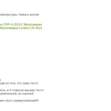
емпературы. Нажать кнопку
oo CRP-A 1010 F
,
Мультиварка
Мультиварка Cuckoo CR-3021
о.
дя из того, что само тесто
ось, и я открыла крышку тесто
выключенной, но горячей
жно быть наивкуснейшим!!!!