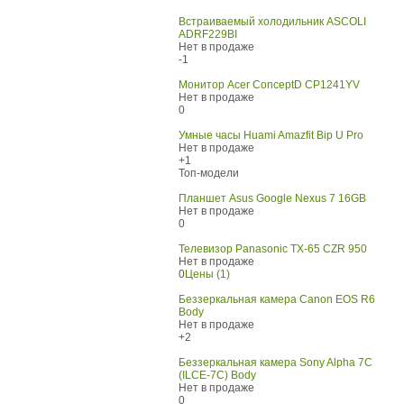
Встраиваемый холодильник ASCOLI
ADRF229BI
Нет в продаже
-1
Монитор Acer ConceptD CP1241YV
Нет в продаже
0
Умные часы Huami Amazfit Bip U Pro
Нет в продаже
+1
Топ-модели
Планшет Asus Google Nexus 7 16GB
Нет в продаже
0
Телевизор Panasonic TX-65 CZR 950
Нет в продаже
0
Цены (1)
Беззеркальная камера Canon EOS R6
Body
Нет в продаже
+2
Беззеркальная камера Sony Alpha 7C
(ILCE-7C) Body
Нет в продаже
0