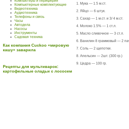
Компьютеры и периферия
1. Мука — 1.5 м.ст.
Компьютерные комплектующие
Видеотехника
2. Яйцо — 6 штук.
Аудиотехника
Телефоны и связь
3. Сахар — 1 м.ст. и 3/ 4 м.ст.
Часы
Автодела
4. Молоко 1.5% — 1 ст.л.
Насосы
Инструменты
5. Масло сливочное — 3 ст.л.
Садовая техника
6. Ванилин 8 граммовый — 2 па
Как компания Cuckoo «мировую
7. Соль — 2 щепотки.
кашу» заварила
8. Апельсин — 2шт. (300 гр.)
9. Цедра — 100 гр.
Рецепты для мультиварок:
картофельные оладьи с лососем