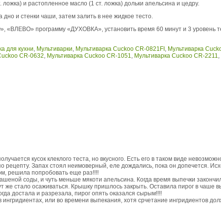
т. ложка) и растопленное масло (1 ст. ложка) дольки апельсина и цедру.
 дно и стенки чаши, затем залить в нее жидкое тесто.
», «ВЛЕВО» программу «ДУХОВКА», установить время 60 минут и 3 уровень т
а для кухни
,
Мультиварки
,
Мультиварка Cuckoo CR-0821FI
,
Мультиварка Cuck
Cuckoo CR-0632
,
Мультиварка Cuckoo CR-1051
,
Мультиварка Cuckoo CR-2211
,
олучается кусок клеклого теста, но вкусного. Есть его в таком виде невозможн
о рецепту. Запах стоял неимоверный, еле дождались, пока он допечется. Исхо
м, решила попробовать еще раз!!!!
ашеной соды, и чуть меньше мякоти апельсина. Когда время выпечки закончил
тут же стало осаживаться. Крышку пришлось закрыть. Оставила пирог в чаше 
огда достала и разрезала, пирог опять оказался сырым!!!!
в ингридиентах, или во времени выпекания, хотя срчетание ингридиентов дол