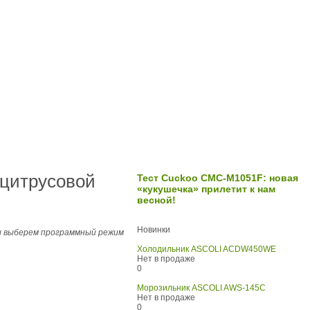
 цитрусовой
Тест Cuckoo СМС-M1051F: новая
«кукушечка» прилетит к нам
весной!
Новинки
ы выберем программный режим
Холодильник ASCOLI ACDW450WE
Нет в продаже
0
Морозильник ASCOLI AWS-145C
Нет в продаже
0