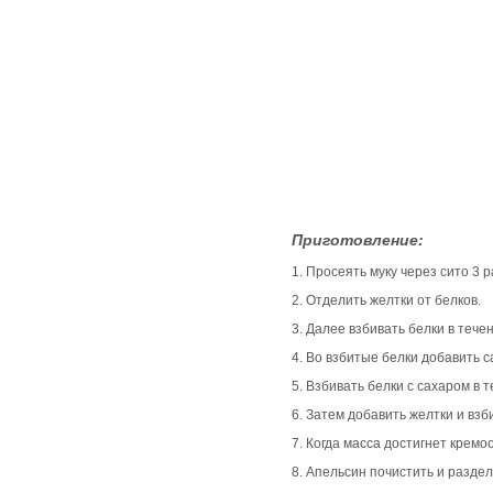
Приготовление:
1. Просеять муку через сито 3 р
2. Отделить желтки от белков.
3. Далее взбивать белки в тече
4. Во взбитые белки добавить с
5. Взбивать белки с сахаром в т
6. Затем добавить желтки и взб
7. Когда масса достигнет крем
8. Апельсин почистить и раздел