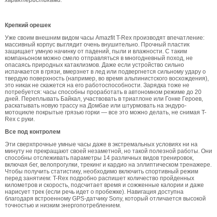
характеристиками.
Крепкий орешек
Уже своим внешним видом часы Amazfit T-Rex производят впечатление:
массивный корпус выглядит очень внушительно. Прочный пластик
защищает умную начинку от падений, пыли и влажности. С таким
компаньоном можно смело отправляться в многодневный поход, не
опасаясь природных катаклизмов. Даже если устройство сильно
испачкается в грязи, вмерзнет в лед или подвергнется сильному удару о
твердую поверхность (например, во время альпинистского восхождения),
это никак не скажется на его работоспособности. Зарядка тоже не
потребуется: часы способны проработать в автономном режиме до 20
дней. Переплывать Байкал, участвовать в триатлоне или Гонке Героев,
раскатывать новую трассу на Домбае или штурмовать на эндуро-
мотоцикле покрытые грязью горки — все это можно делать, не снимая T-
Rex с руки.
Все под контролем
Эти сверхпрочные умные часы даже в экстремальных условиях ни на
минуту не прекращают своей незаметной, но такой полезной работы. Они
способны отслеживать параметры 14 различных видов тренировок,
включая бег, велопрогулки, трекинг и кардио на эллиптическом тренажере.
Чтобы получить статистику, необходимо включить спортивный режим
перед занятием: T-Rex подробно распишет количество пройденных
километров и скорость, подсчитает время и сожженные калории и даже
нарисует трек (если речь идет о пробежке). Навигация доступна
благодаря встроенному GPS-датчику Sony, который отличается высокой
точностью и низким энергопотреблением.