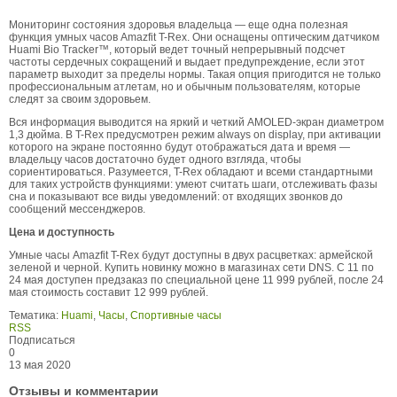
Мониторинг состояния здоровья владельца — еще одна полезная
функция умных часов Amazfit T-Rex. Они оснащены оптическим датчиком
Huami Bio Tracker™, который ведет точный непрерывный подсчет
частоты сердечных сокращений и выдает предупреждение, если этот
параметр выходит за пределы нормы. Такая опция пригодится не только
профессиональным атлетам, но и обычным пользователям, которые
следят за своим здоровьем.
Вся информация выводится на яркий и четкий AMOLED-экран диаметром
1,3 дюйма. В T-Rex предусмотрен режим always on display, при активации
которого на экране постоянно будут отображаться дата и время —
владельцу часов достаточно будет одного взгляда, чтобы
сориентироваться. Разумеется, T-Rex обладают и всеми стандартными
для таких устройств функциями: умеют считать шаги, отслеживать фазы
сна и показывают все виды уведомлений: от входящих звонков до
сообщений мессенджеров.
Цена и доступность
Умные часы Amazfit T-Rex будут доступны в двух расцветках: армейской
зеленой и черной. Купить новинку можно в магазинах сети DNS. С 11 по
24 мая доступен предзаказ по специальной цене 11 999 рублей, после 24
мая стоимость составит 12 999 рублей.
Тематика:
Huami
,
Часы
,
Спортивные часы
RSS
Подписаться
0
13 мая 2020
Отзывы и комментарии