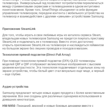
телевизора. Универсальный гид позволяет потребителям переключаться
между стриминговыми сервисами и телевещанием в одном интуитивно
понятном меню. Кроме того, SmartThings объединяет в себе функции
управления телевизором, передачи контента с мобильного устройства на
телевизор и взаимодействия с другими «умными» устройствами Samsung.
Приложение SteamLink
Для того, чтобы играть в свои любимые игры из каталога сервиса Steam,
владельцам новых телевизоров Samsung не придется покупать приставку
SteamLink и подключать ее к телевизору. Вместо этого достаточно
открыть приложение SteamLink на телевизоре и наслаждаться геймингом
на большом экране без лишних проводов и походов в магазин.
Технология прямой подсветки (Direct Full Array)
При помощи технологии прямой подсветки (DFA) QLED телевизоры
моделей Q8F и Q9F отображают великолепные изображения с высоким
уровнем контрастности. Эта технология подсвечивает отдельные зоны на
экране устройства, чтобы белый цвет стал визуально еще чище, а черный
– еще глубже.
Аудио устройства
Samsung предлагает четыре новых аудио продукта с более качественным
звучанием. Все они созданы для различных сценариев использования в
домашних кинотеатрах.
HW-N950
: Передний, верхний и новые боковые динамики вместе с