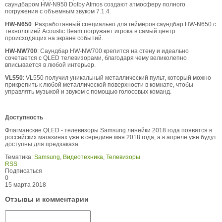
саундбаром HW-N950 Dolby Atmos создают атмосферу полного
погружения с объемным звуком 7.1.4.
HW-N650
: Разработанный специально для геймеров саундбар HW-N650 с
технологией Acoustic Beam погружает игрока в самый центр
происходящих на экране событий.
HW-NW700
: Саундбар HW-NW700 крепится на стену и идеально
сочетается с QLED телевизорами, благодаря чему великолепно
вписывается в любой интерьер.
VL550
: VL550 получил уникальный металлический пульт, который можно
прикрепить к любой металлической поверхности в комнате, чтобы
управлять музыкой и звуком с помощью голосовых команд.
Доступность
Флагманские QLED - телевизоры Samsung линейки 2018 года появятся в
российских магазинах уже в середине мая 2018 года, а в апреле уже будут
доступны для предзаказа.
Тематика:
Samsung
,
Видеотехника
,
Телевизоры
RSS
Подписаться
0
15 марта 2018
Отзывы и комментарии