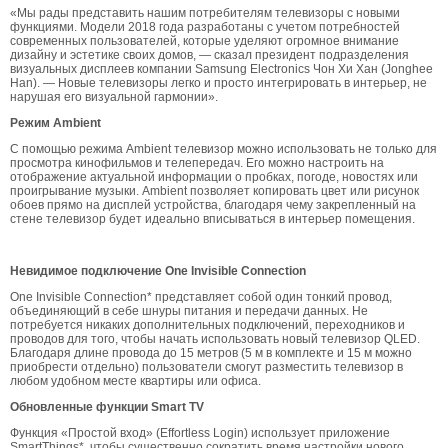
«Мы рады представить нашим потребителям телевизоры с новыми
функциями. Модели 2018 года разработаны с учетом потребностей
современных пользователей, которые уделяют огромное внимание
дизайну и эстетике своих домов, — сказал президент подразделения
визуальных дисплеев компании Samsung Electronics Чон Хи Хан (Jonghee
Han). — Новые телевизоры легко и просто интегрировать в интерьер, не
нарушая его визуальной гармонии».
Режим Ambient
С помощью режима Ambient телевизор можно использовать не только для
просмотра кинофильмов и телепередач. Его можно настроить на
отображение актуальной информации о пробках, погоде, новостях или
проигрывание музыки. Ambient позволяет копировать цвет или рисунок
обоев прямо на дисплей устройства, благодаря чему закрепленный на
стене телевизор будет идеально вписываться в интерьер помещения.
Невидимое подключение One Invisible Connection
One Invisible Connection* представляет собой один тонкий провод,
объединяющий в себе шнуры питания и передачи данных. Не
потребуется никаких дополнительных подключений, переходников и
проводов для того, чтобы начать использовать новый телевизор QLED.
Благодаря длине провода до 15 метров (5 м в комплекте и 15 м можно
приобрести отдельно) пользователи смогут разместить телевизор в
любом удобном месте квартиры или офиса.
Обновленные функции Smart TV
Функция «Простой вход» (Effortless Login) использует приложение
SmartThings*, чтобы существенно сократить время настройки нового