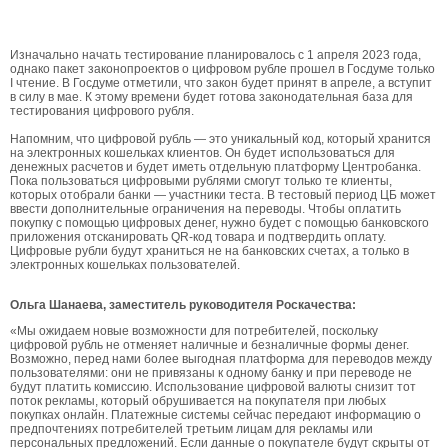
Изначально начать тестирование планировалось с 1 апреля 2023 года,
однако пакет законопроектов о цифровом рубле прошел в Госдуме только
I чтение. В Госдуме отметили, что закон будет принят в апреле, а вступит
в силу в мае. К этому времени будет готова законодательная база для
тестирования цифрового рубля.
Напомним, что цифровой рубль — это уникальный код, который хранится
на электронных кошельках клиентов. Он будет использоваться для
денежных расчетов и будет иметь отдельную платформу Центробанка.
Пока пользоваться цифровыми рублями смогут только те клиенты,
которых отобрали банки — участники теста. В тестовый период ЦБ может
ввести дополнительные ограничения на переводы. Чтобы оплатить
покупку с помощью цифровых денег, нужно будет с помощью банковского
приложения отсканировать QR-код товара и подтвердить оплату.
Цифровые рубли будут храниться не на банковских счетах, а только в
электронных кошельках пользователей.
Ольга Шанаева, заместитель руководителя Роскачества:
«Мы ожидаем новые возможности для потребителей, поскольку
цифровой рубль не отменяет наличные и безналичные формы денег.
Возможно, перед нами более выгодная платформа для переводов между
пользователями: они не привязаны к одному банку и при переводе не
будут платить комиссию. Использование цифровой валюты снизит тот
поток рекламы, который обрушивается на покупателя при любых
покупках онлайн. Платежные системы сейчас передают информацию о
предпочтениях потребителей третьим лицам для рекламы или
персональных предложений. Если данные о покупателе будут скрыты от