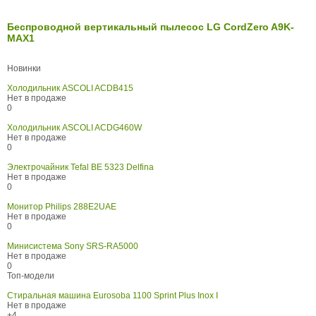
Беспроводной вертикальный пылесос LG CordZero A9K-
MAX1
Новинки
Холодильник ASCOLI ACDB415
Нет в продаже
0
Холодильник ASCOLI ACDG460W
Нет в продаже
0
Электрочайник Tefal BE 5323 Delfina
Нет в продаже
0
Монитор Philips 288E2UAE
Нет в продаже
0
Минисистема Sony SRS-RA5000
Нет в продаже
0
Топ-модели
Стиральная машина Eurosoba 1100 Sprint Plus Inox I
Нет в продаже
+4