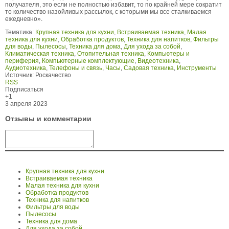
получателя, это если не полностью избавит, то по крайней мере сократит
то количество назойливых рассылок, с которыми мы все сталкиваемся
ежедневно».
Тематика:
Крупная техника для кухни
,
Встраиваемая техника
,
Малая
техника для кухни
,
Обработка продуктов
,
Техника для напитков
,
Фильтры
для воды
,
Пылесосы
,
Техника для дома
,
Для ухода за собой
,
Климатическая техника
,
Отопительная техника
,
Компьютеры и
периферия
,
Компьютерные комплектующие
,
Видеотехника
,
Аудиотехника
,
Телефоны и связь
,
Часы
,
Садовая техника
,
Инструменты
Источник:
Роскачество
RSS
Подписаться
+1
3 апреля 2023
Отзывы и комментарии
Крупная техника для кухни
Встраиваемая техника
Малая техника для кухни
Обработка продуктов
Техника для напитков
Фильтры для воды
Пылесосы
Техника для дома
Для ухода за собой