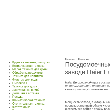
Главная
Новости
Крупная техника для кухни
Посудомоечные
Встраиваемая техника
Малая техника для кухни
заводе Haier E
Обработка продуктов
Техника для напитков
Фильтры для воды
Haier Europe, входящая в соста
Пылесосы
на промышленной площадке в 
Техника для дома
категории посудомоечных маш
Для ухода за собой
Домашняя аптечка
Посуда
Климатическая техника
Мощность завода, в который бы
Отопительная техника
производственный объект укреп
Фототехника
и стремится войти в тройку ве