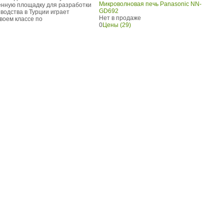
Микроволновая печь Panasonic NN-
твенную площадку для разработки
GD692
одства в Турции играет
Нет в продаже
воем классе по
0
Цены (29)