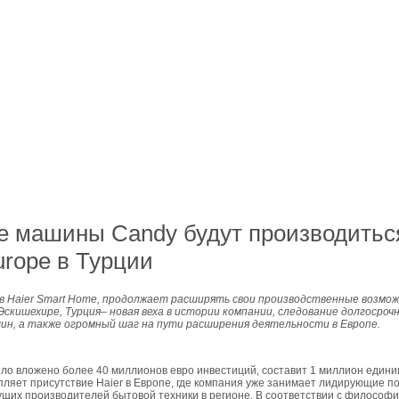
 машины Сandy будут производитьс
urope в Турции
в Haier Smart Home,
продолжает расширять
свои производственные возмо
Эскишехире, Турция
– новая веха в истории компании
, следование долгосро
ин, а также огромный шаг на пути расширения деятельности в Европе.
ло вложено более 40 миллионов евро инвестиций, составит 1 миллион единиц
ляет присутствие Haier в Европе, где компания уже занимает лидирующие по
дущих производителей бытовой техники в регионе. В соответствии с философ