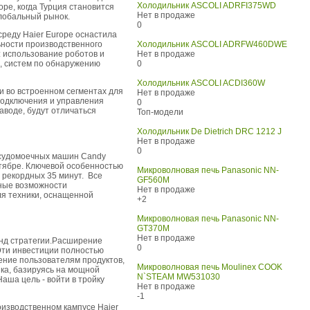
Холодильник ASCOLI ADRFI375WD
pe, когда Турция становится
Нет в продаже
лобальный рынок.
0
реду Haier Europe оснастила
ности производственного
Холодильник ASCOLI ADRFW460DWE
 использование роботов и
Нет в продаже
, систем по обнаружению
0
Холодильник ASCOLI ACDI360W
и во встроенном сегментах для
Нет в продаже
 подключения и управления
0
воде, будут отличаться
Топ-модели
Холодильник De Dietrich DRС 1212 J
Нет в продаже
0
посудомоечных машин Candy
нтябре. Ключевой особенностью
Микроволновая печь Panasonic NN-
а рекордных 35 минут. Все
GF560M
ные возможности
Нет в продаже
ля техники, оснащенной
+2
Микроволновая печь Panasonic NN-
GT370M
Нет в продаже
енд стратегии.Расширение
0
Эти инвестиции полностью
ение пользователям продуктов,
Микроволновая печь Moulinex COOK
ка, базируясь на мощной
N`STEAM MW531030
аша цель - войти в тройку
Нет в продаже
-1
оизводственном кампусе Haier