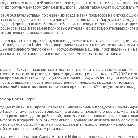
одственных площадей знаменует еще один шаг в стратегии роста Haier Euro
и экспортным центром компании в Европе. Завод также будет обслуживать г
 себя обязательствами по снижению воздействия процессов на окружающую с
овая площадка станет основой для обеспечения масштабируемости и модуль
су дифференцирования брендов, обеспечит высокую степень автоматизации:
роцессов, задействование полностью автоматических измерительных систем
ти критически важных компонентов.
 лидерство в секторах оборудования для мойки как в отдельно стоящем, так 
- Candy, Hoover и Haier – благодаря ключевым технологиям, возможностями
ощью фирменного приложения. Посудомоечные машины, произведенные на за
ивности, а также инновационными функциями и стильным дизайном.
вом заводе будут производиться отдельно стоящие и встраиваемые модели 
и вместительных на рынке, впервые продемонстрированных на IFA 2022 в се
я программа Wash & Dry 35’ («Мойка и сушка 35’») – мойка и сушка посуды з
 производимых на новой производственной площадке, предлагают расширен
взаимодействия с пользователем через приложение hOn, живую экосистему д
ектор Haier Europe
стущая компания в Европе благодаря инновационным продуктам и мульти-бр
в Турции знаменует собой еще один шаг запланированного роста компании. 
вого расстояния до потребителей, поскольку они направлены на предоставл
омфортно и эффективно. Мы стремимся и дальше увеличивать нашу долю рын
х позициях в области научных исследований и технологических наработках., Н
ой техники в европейском регионе».
посудомоечных машин Candy, Hoover и Haier расположился в современном пр