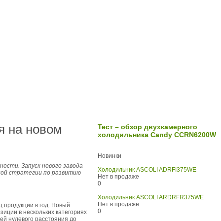
я на новом
Тест – обзор двухкамерного
холодильника Candy CCRN6200W
Новинки
жности.
Запуск нового завода
Холодильник ASCOLI ADRFI375WE
чной стратегии по развитию
Нет в продаже
0
Холодильник ASCOLI ARDRFR375WE
Нет в продаже
 продукции в год. Новый
0
зиции в нескольких категориях
ией нулевого расстояния до