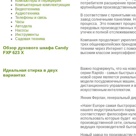
Компьютеры и периферия
потребителя расширение произв
Компьютерные комплектующие
крупнейшим производственным 
Видеотехника
Аудиотехника
В соответствии с принятыми на
Телефоны и связь
завод солнечными панелями. Н
Часы
процесса. Это поможет процес
Автодела
передовых производственных п
Насосы
утечек и полной отслеживаемос
Инструменты
Садовая техника
Компания продолжает укреплять
трех общеевропейских брендов 
Обзор духового шкафа Candy
техники через Интернет с пом
FXP 623 X
высоким классом энергоэффект
Важно подчеркнуть, что на но
Идеальная стирка в двух
серии Rapido - самых быстрых 
вариантах
новой серии является уникальна
модели посудомоечных машин,
дистанционного управления и 
искусственным интеллектом.
Янник Ферлан, генеральный дир
«Haier Europe самая быстрора
нашего индустриального парка 
соответствуют философии нуле
использовать которые будет к
производственной сети, сильны
ведущих производителей бытов
Новый завод по производству 