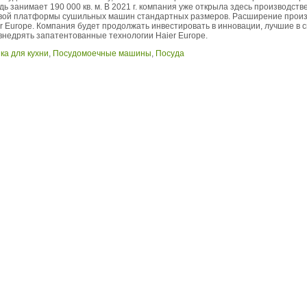
адь занимает 190 000 кв. м. В 2021 г. компания уже открыла здесь производс
вой платформы сушильных машин стандартных размеров. Расширение произв
er Europe. Компания будет продолжать инвестировать в инновации, лучшие в с
внедрять запатентованные технологии Haier Europe.
ка для кухни
,
Посудомоечные машины
,
Посуда