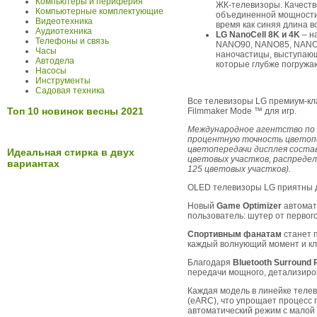
Компьютеры и периферия
ЖК-телевизоры. Качеств
Компьютерные комплектующие
объединенной мощности 
Видеотехника
время как синяя длина 
Аудиотехника
LG NanoCell 8K и 4K
– н
Телефоны и связь
NANO90, NANO85, NANO8
Часы
наночастицы, выступающ
Автодела
которые глубже погружа
Насосы
Инструменты
Садовая техника
Все телевизоры LG премиум-кла
Топ 10 новинок весны 2021
Filmmaker Mode ™ для игр.
Международное агентство по 
процентную точность цветопе
цветопередачи дисплея состав
Идеальная стирка в двух
цветовых участков, распредел
вариантах
125 цветовых участков).
OLED телевизоры LG приятны дл
Новый
Game Optimizer
автомати
пользователь: шутер от первого
Спортивным фанатам
станет п
каждый волнующий момент и кл
Благодаря
Bluetooth Surround
передачи мощного, детализиров
Каждая модель в линейке теле
(eARC), что упрощает процесс 
автоматический режим с малой 