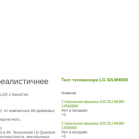
реалистичнее
Тест телевизора LG 42LW4500
Новинки
LED и NanoCell.
Стиральная машина ASCOLI MG80-
14586BW
Нет в продаже
C1: от компактных 48-дюймовых
+3
ерхчеткого,
Стиральная машина ASCOLI MG80-
14586BX
я.
Нет в продаже
 и 4K. Технология LG Quantum
+5
 контрастности, чем обычные