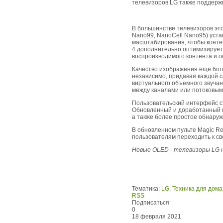
телевизоров LG также поддержи
В большинстве телевизоров эт
Nano99, NanoCell Nano95) уст
масштабирования, чтобы конте
4 дополнительно оптимизирует 
воспроизводимого контента и 
Качество изображения еще боль
независимо, придавая каждой с
виртуального объемного звучан
между каналами или потоковы
Пользовательский интерфейс с
Обновленный и доработанный к
а также более простое обнару
В обновленном пульте Magic Re
пользователям переходить к с
Новые OLED -
телевизоры LG н
Тематика:
LG
,
Техника для дома
RSS
Подписаться
0
18 февраля 2021