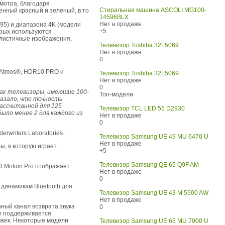
мотра, благодаря
Стиральная машина ASCOLI MG100-
нный красный и зеленый, в то
14596BLX
Нет в продаже
5) и диапазона 4K (модели
+5
рых используются
алистичные изображения,
Телевизор Toshiba 32L5069
Нет в продаже
0
y Atmos®, HDR10 PRO и
Телевизор Toshiba 32L5069
Нет в продаже
0
ак телевизоры, имеющие 100-
Топ-модели
азало, что точность
рассчитанной для 125
Телевизор TCL LED 55 D2930
ыло менее 2 для каждого из
Нет в продаже
0
writers Laboratories.
Телевизор Samsung UE 49 MU 6470 U
Нет в продаже
ы, в которую играет
+5
Телевизор Samsung QE 65 Q9F AM
D Motion Pro отображает
Нет в продаже
0
 динамикам Bluetooth для
Телевизор Samsung UE 43 M 5500 AW
Нет в продаже
ный канал возврата звука
0
же поддерживается
ржек. Некоторые модели
Телевизор Samsung UE 65 MU 7000 U