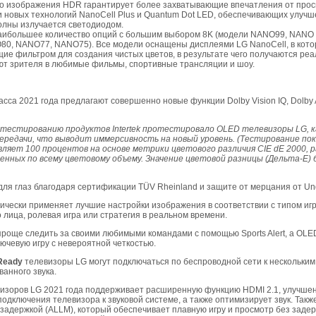
о изображения HDR гарантирует более захватывающие впечатления от прос
новых технологий NanoCell Plus и Quantum Dot LED, обеспечивающих улучше
волны излучается светодиодом.
аибольшее количество опций с большим выбором 8K (модели NANO99, NANO 9
0, NANO77, NANO75). Все модели оснащены дисплеями LG NanoCell, в кото
ие фильтром для создания чистых цветов, в результате чего получаются ре
ют зрителя в любимые фильмы, спортивные трансляции и шоу.
сса 2021 года предлагают совершенно новые функции Dolby Vision IQ, Dolb
тестированию продуктов Intertek протестировало OLED телевизоры LG, к
редачи, что выводит иммерсивность на новый уровень. (Тестирование пок
ляет 100 процентов на основе метрики цветового различия CIE dE 2000, 
енных по всему цветовому объему. Значение цветовой разницы (Дельта-E) б
я глаз благодаря сертификации TÜV Rheinland и защите от мерцания от Under
чески применяет лучшие настройки изображения в соответствии с типом игр
 лица, ролевая игра или стратегия в реальном времени.
роще следить за своими любимыми командами с помощью Sports Alert, а OLE
ючевую игру с невероятной четкостью.
 Ready
телевизоры LG могут подключаться по беспроводной сети к нескольким
анного звука.
визоров LG 2021 года поддерживает расширенную функцию HDMI 2.1, улучшен
подключения телевизора к звуковой системе, а также оптимизирует звук. Так
задержкой (ALLM), который обеспечивает плавную игру и просмотр без заде