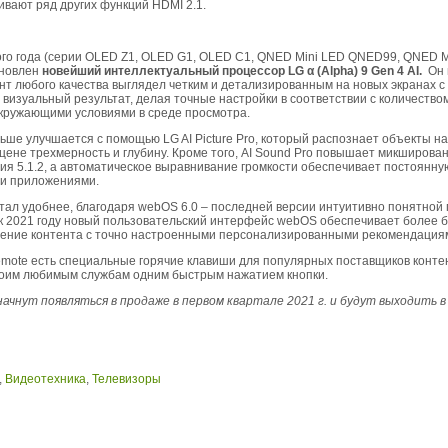
вают ряд других функций HDMI 2.1.
ого года (серии OLED Z1, OLED G1, OLED C1, QNED Mini LED QNED99, QNED 
ановлен
новейший интеллектуальный процессор LG α (Alpha) 9 Gen 4 AI.
Он 
нт любого качества выглядел четким и детализированным на новых экранах 
визуальный результат, делая точные настройки в соответствии с количеством
окружающими условиями в среде просмотра.
ше улучшается с помощью LG AI Picture Pro, который распознает объекты на
цене трехмерность и глубину. Кроме того, AI Sound Pro повышает микширован
ия 5.1.2, а автоматическое выравнивание громкости обеспечивает постоянну
ми приложениями.
тал удобнее, благодаря webOS 6.0 – последней версии интуитивно понятной
 2021 году новый пользовательский интерфейс webOS обеспечивает более б
жение контента с точно настроенными персонализированными рекомендация
mote есть специальные горячие клавиши для популярных поставщиков контен
воим любимым службам одним быстрым нажатием кнопки.
ачнут появляться в продаже в первом квартале 2021 г. и будут выходить в 
,
Видеотехника
,
Телевизоры