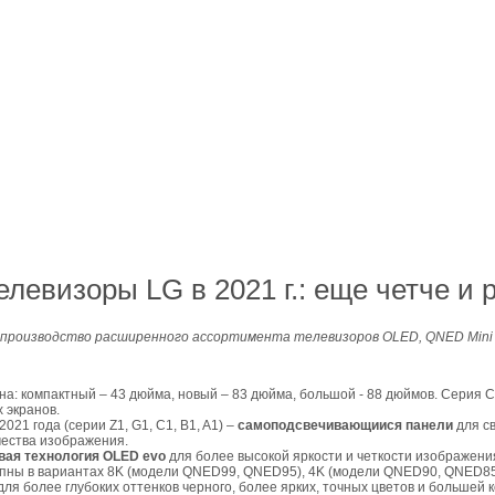
левизоры LG в 2021 г.: еще четче и 
ет производство расширенного ассортимента телевизоров OLED, QNED Mini 
на: компактный – 43 дюйма, новый – 83 дюйма, большой - 88 дюймов. Серия 
 экранов.
021 года (серии Z1, G1, C1, B1, A1) –
самоподсвечивающиися панели
для св
чества изображения.
вая технология OLED evo
для более высокой яркости и четкости изображени
пны в вариантах 8K (модели QNED99, QNED95), 4K (модели QNED90, QNED85)
 для более глубоких оттенков черного, более ярких, точных цветов и большей