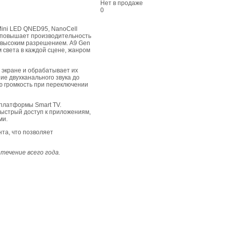
Нет в продаже
0
Mini LED QNED95, NanoCell
повышает производительность
с высоким разрешением. Α9 Gen
 света в каждой сцене, жанром
 экране и обрабатывает их
ие двухканального звука до
ю громкость при переключении
 платформы Smart TV.
ыстрый доступ к приложениям,
ми.
та, что позволяет
течение всего года.