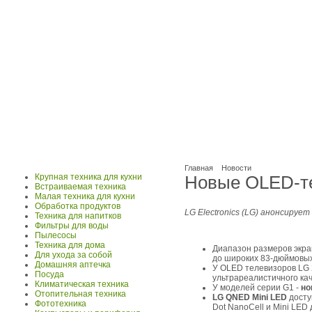
Главная
Новости
Крупная техника для кухни
Новые OLED-те
Встраиваемая техника
Малая техника для кухни
Обработка продуктов
LG Electronics (LG) анонсиру
Техника для напитков
Фильтры для воды
Пылесосы
Техника для дома
Диапазон размеров экра
Для ухода за собой
до широких 83-дюймовых
Домашняя аптечка
У OLED телевизоров LG 2
Посуда
ультрареалистичного ка
Климатическая техника
У моделей серии G1 -
но
Отопительная техника
LG QNED Mini LED
досту
Фототехника
Dot NanoCell и Mini LED