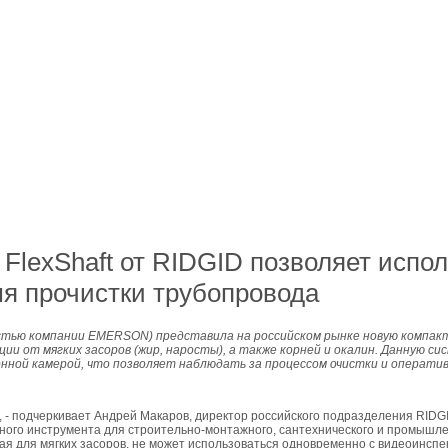
FlexShaft от RIDGID позволяет испо
мя прочистки трубопровода
стью компании EMERSON) представила на российском рынке новую компактн
ии от мягких засоров (жир, наросты), а также корней и окалин. Данную с
нной камерой, что позволяет наблюдать за процессом очистки и оператив
 - подчеркивает Андрей Макаров, директор российского подразделения RIDG
ого инструмента для строительно-монтажного, сантехнического и промышлен
я для мягких засоров, не может использоваться одновременно с видеоинспе