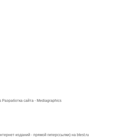
cs
Разработка сайта
- Mediagraphics
тернет-изданий - прямой гиперссылки) на btest.ru