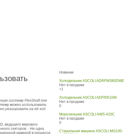
Новинки
льзовать
Холодильник ASCOLI ADRFW380DWE
Нет в продаже
+1
Холодильник ASCOLI ADFRI510W
ую систему FlexShaft для
Нет в продаже
истему можно использовать
0
но реагировать на её ход.
Морозильник ASCOLI AWS-420C
Нет в продаже
0
ID, ведущего мирового
ного секторов. - Ни одна
Стиральная машина ASCOLI MG100-
кционной камерой в процессе