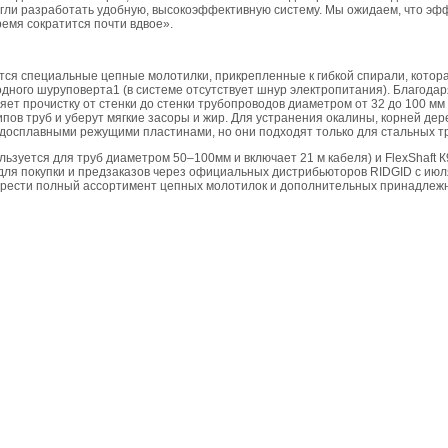
гли разработать удобную, высокоэффективную систему. Мы ожидаем, что эф
ремя сократится почти вдвое».
ются специальные цепные молотилки, прикрепленные к гибкой спирали, котор
одного шуруповерта1 (в системе отсутствует шнур электропитания). Благод
ет прочистку от стенки до стенки трубопроводов диаметром от 32 до 100 мм 
пов труб и уберут мягкие засоры и жир. Для устранения окалины, корней дер
досплавными режущими пластинами, но они подходят только для стальных тр
льзуется для труб диаметром 50–100мм и включает 21 м кабеля) и FlexShaft К
 для покупки и предзаказов через официальных дистрибьюторов RIDGID c июля
брести полный ассортимент цепных молотилок и дополнительных принадлеж