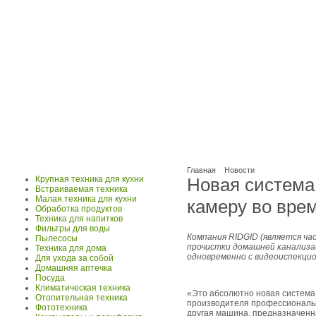
Главная
Новости
Крупная техника для кухни
Новая система 
Встраиваемая техника
Малая техника для кухни
камеру во вре
Обработка продуктов
Техника для напитков
Фильтры для воды
Компания RIDGID (является ча
Пылесосы
прочистки домашней канализац
Техника для дома
одновременно с видеоиспекцио
Для ухода за собой
Домашняя аптечка
Посуда
Климатическая техника
«Это абсолютно новая система,
Отопительная техника
производителя профессиональн
Фототехника
другая машина, предназначенна