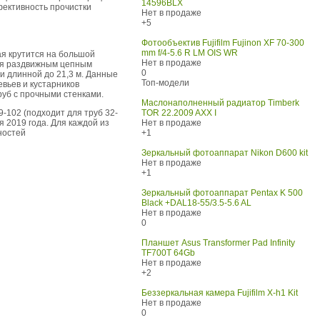
14596BLX
фективность прочистки
Нет в продаже
+5
Фотообъектив Fujifilm Fujinon XF 70-300
mm f/4-5.6 R LM OIS WR
ая крутится на большой
Нет в продаже
аря раздвижным цепным
0
и длинной до 21,3 м. Данные
Топ-модели
евьев и кустарников
уб с прочными стенками.
Маслонаполненный радиатор Timberk
9-102 (подходит для труб 32-
TOR 22.2009 AXX I
 2019 года. Для каждой из
Нет в продаже
ностей
+1
Зеркальный фотоаппарат Nikon D600 kit
Нет в продаже
+1
Зеркальный фотоаппарат Pentax K 500
Black +DAL18-55/3.5-5.6 AL
Нет в продаже
0
Планшет Asus Transformer Pad Infinity
TF700T 64Gb
Нет в продаже
+2
Беззеркальная камера Fujifilm X-h1 Kit
Нет в продаже
0