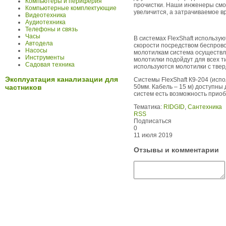
Компьютеры и периферия
прочистки. Наши инженеры смо
Компьютерные комплектующие
увеличится, а затрачиваемое в
Видеотехника
Аудиотехника
Телефоны и связь
Часы
В системах FlexShaft использу
Автодела
скорости посредством беспров
Насосы
молотилкам система осуществля
Инструменты
молотилки подойдут для всех ти
Садовая техника
используются молотилки с твер
Эксплуатация канализации для
Системы FlexShaft К9-204 (испо
50мм. Кабель – 15 м) доступны
частников
систем есть возможность прио
Тематика:
RIDGID
,
Сантехника
RSS
Подписаться
0
11 июля 2019
Отзывы и комментарии