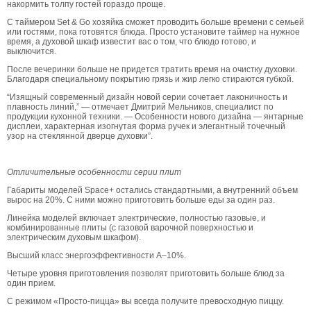
накормить толпу гостей гораздо проще.
С таймером Set & Go хозяйка сможет проводить больше времени с семьей
или гостями, пока готовятся блюда. Просто установите таймер на нужное
время, а духовой шкаф известит вас о том, что блюдо готово, и
выключится.
После вечеринки больше не придется тратить время на очистку духовки.
Благодаря специальному покрытию грязь и жир легко стираются губкой.
“Изящный современный дизайн новой серии сочетает лаконичность и
плавность линий,” — отмечает Дмитрий Мельников, специалист по
продукции кухонной техники. — Особенности нового дизайна — янтарные
дисплеи, характерная изогнутая форма ручек и элегантный точечный
узор на стеклянной дверце духовки”.
Отличительные особенности серии плит
Габариты моделей Space+ остались стандартными, а внутренний объем
вырос на 20%. С ними можно приготовить больше еды за один раз.
Линейка моделей включает электрические, полностью газовые, и
комбинированные плиты (с газовой варочной поверхностью и
электрическим духовым шкафом).
Высший класс энергоэффективности A–10%.
Четыре уровня приготовления позволят приготовить больше блюд за
один прием.
С режимом «Просто-пицца» вы всегда получите превосходную пиццу.