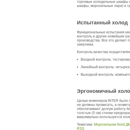
торговые холодильные шкафы о
шкафы, морозильные лари) и т
Испытанный
холод
Функциональные испытания каж
контроль и другие новейшие ра
производства. Все это делает 
заказчика.
Контроль качества осуществляет
• Входной контроль: тестиров
• Линейный контроль: четырех
• Выходной контроль: компьюте
Эргономичный
хол
Целью инженеров INTER было со
не должны провисать, а геоме
обеспечивают долгую работу без
толстые (5 см) стенки предохр
максимально используется пол
Тематика:
Морозильник Nord Д
RSS