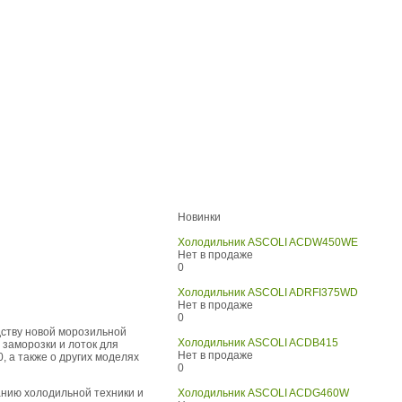
Новинки
Холодильник ASCOLI ACDW450WE
Нет в продаже
0
Холодильник ASCOLI ADRFI375WD
Нет в продаже
0
дству новой морозильной
Холодильник ASCOLI ACDB415
 заморозки и лоток для
Нет в продаже
 а также о других моделях
0
анию холодильной техники и
Холодильник ASCOLI ACDG460W