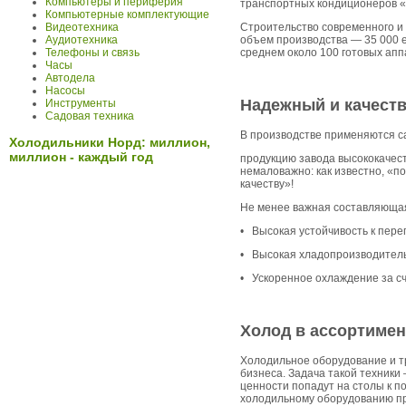
Компьютеры и периферия
транспортных кондиционеров 
Компьютерные комплектующие
Строительство современного и
Видеотехника
объем производства — 35 000 е
Аудиотехника
среднем около 100 готовых апп
Телефоны и связь
Часы
Автодела
Насосы
Надежный и
качест
Инструменты
Садовая техника
В производстве применяются с
Холодильники Норд: миллион,
миллион - каждый год
продукцию завода высококачест
немаловажно: как известно, «п
качеству»!
Не менее важная составляющая
• Высокая устойчивость к пере
• Высокая хладопроизводитель
• Ускоренное охлаждение за сч
Холод
в
ассортимен
Холодильное оборудование и 
бизнеса. Задача такой техники
ценности попадут на столы к 
холодильному оборудованию пр