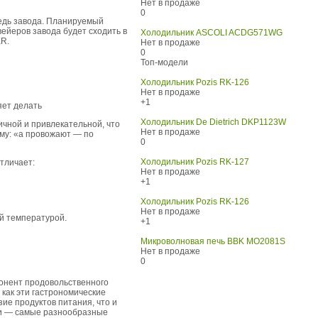
Нет в продаже
0
редь завода. Планируемый
вейеров завода будет сходить в
Холодильник ASCOLI ACDG571WG
ER.
Нет в продаже
0
Топ-модели
Холодильник Pozis RK-126
Нет в продаже
+1
яет делать
Холодильник De Dietrich DKP1123W
ичной и привлекательной, что
Нет в продаже
ему: «а провожают — по
0
Холодильник Pozis RK-127
тличает:
Нет в продаже
+1
Холодильник Pozis RK-126
Нет в продаже
й температурой.
+1
Микроволновая печь BBK MO2081S
Нет в продаже
0
онент продовольственного
 как эти гастрономические
ие продуктов питания, что и
ии — самые разнообразные