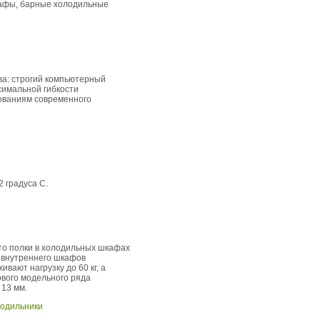
кафы, барные холодильные
ва: строгий компьютерный
симальной гибкости
бованиям современного
 градуса С.
что полки в холодильных шкафах
и внутреннего шкафов
вают нагрузку до 60 кг, а
ового модельного ряда
13 мм.
одильники