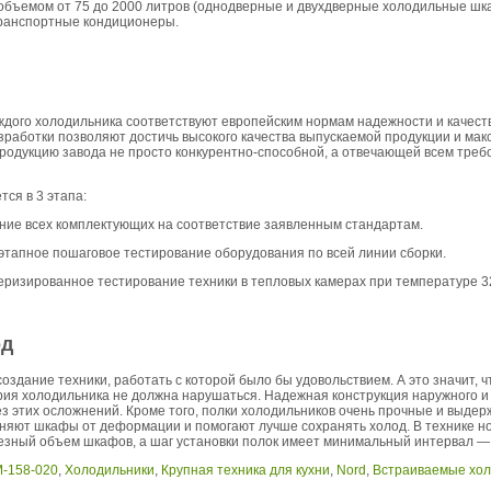
бъемом от 75 до 2000 литров (однодверные и двухдверные холодильные ш
ранспортные кондиционеры.
дого холодильника соответствуют европейским нормам надежности и качест
зработки позволяют достичь высокого качества выпускаемой продукции и мак
продукцию завода не просто конкурентно-способной, а отвечающей всем тре
ся в 3 этапа:
ание всех комплектующих на соответствие заявленным стандартам.
этапное пошаговое тестирование оборудования по всей линии сборки.
ризированное тестирование техники в тепловых камерах при температуре 32
од
здание техники, работать с которой было бы удовольствием. А это значит, 
трия холодильника не должна нарушаться. Надежная конструкция наружного 
 этих осложнений. Кроме того, полки холодильников очень прочные и выдержи
аняют шкафы от деформации и помогают лучше сохранять холод. В технике н
езный объем шкафов, а шаг установки полок имеет минимальный интервал — 
М-158-020
,
Холодильники
,
Крупная техника для кухни
,
Nord
,
Встраиваемые хол