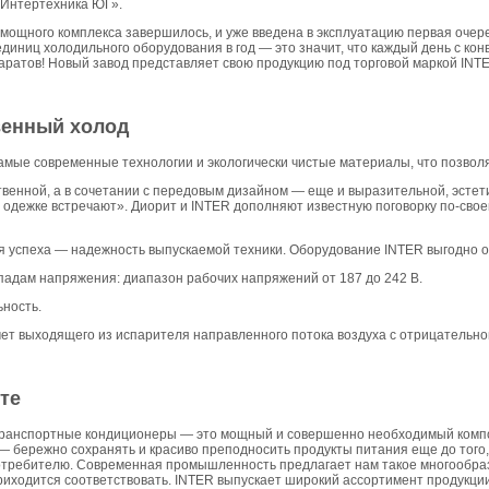
«Интертехника ЮГ».
 мощного комплекса завершилось, и уже введена в эксплуатацию первая оче
диниц холодильного оборудования в год — это значит, что каждый день с кон
аратов! Новый завод представляет свою продукцию под торговой маркой INT
венный
холод
амые современные технологии и экологически чистые материалы, что позвол
венной, а в сочетании с передовым дизайном — еще и выразительной, эстет
о одежке встречают». Диорит и INTER дополняют известную поговорку по-сво
 успеха — надежность выпускаемой техники. Оборудование INTER выгодно о
падам напряжения: диапазон рабочих напряжений от 187 до 242 В.
ность.
ет выходящего из испарителя направленного потока воздуха с отрицательно
те
транспортные кондиционеры — это мощный и совершенно необходимый комп
 — бережно сохранять и красиво преподносить продукты питания еще до того,
потребителю. Современная промышленность предлагает нам такое многообраз
иходится соответствовать. INTER выпускает широкий ассортимент продукц