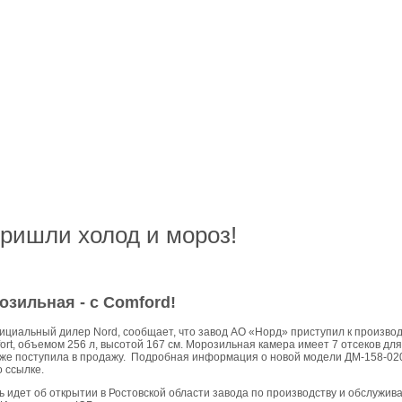
пришли холод и мороз!
озильная - с Comford!
ициальный дилер Nord, сообщает, что завод АО «Норд» приступил к произво
rt, объемом 256 л, высотой 167 см. Морозильная камера имеет 7 отсеков для
уже поступила в продажу.
Подробная информация о новой модели ДМ-158-020,
о ссылке.
ь идет об открытии в Ростовской области завода по производству и обслужив