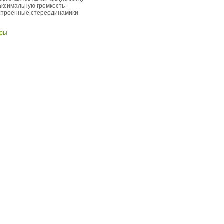
аксимальную громкость
встроенные стереодинамики
оры