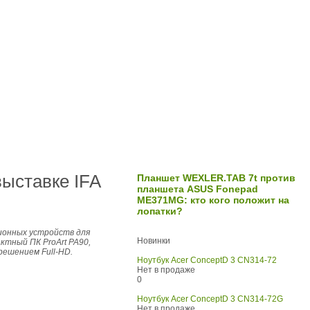
ыставке IFA
Планшет WEXLER.TAB 7t против
планшета ASUS Fonepad
ME371MG: кто кого положит на
лопатки?
ионных устройств для
Новинки
ктный ПК ProArt PA90,
ешением Full-HD.
Ноутбук Acer ConceptD 3 CN314-72
Нет в продаже
0
Ноутбук Acer ConceptD 3 CN314-72G
Нет в продаже