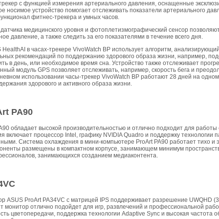
-трекер с функцией измерения артериального давления, оснащенные эксклю
гкое носимое устройство помогает отслеживать показатели артериального дав
функционал фитнес-трекера и умных часов.
датчика медицинского уровня и фотоплетизмографический сенсор позволяют в
ое давление, а также следить за его показателями в течение всего дня.
HealthAI в часах-трекере VivoWatch BP использует алгоритм, анализирующи
ьных рекомендаций по поддержанию здорового образа жизни, например, подс
ть в день, или необходимое время сна. Устройство также отслеживает прогре
нный модуль GPS позволяет отслеживать, например, скорость бега и преодо
невном использовании часы-трекер VivoWatch BP работают 28 дней на одном
ержания здорового и активного образа жизни.
rt PA90
A90 обладает высокой производительностью и отлично подходит для работы 
 включает процессор Intel, графику NVIDIA Quadro и поддержку технологии па
ными. Система охлаждения в мини-компьютере ProArt PA90 работает тихо и 
оненты размещены в компактном корпусе, занимающем минимум пространств
фессионалов, занимающихся созданием медиаконтента.
34VC
р ASUS ProArt PA34VC с матрицей IPS поддерживает разрешение UWQHD (34
т монитор отлично подойдет для игр, развлечений и профессиональной рабо
сть цветопередачи, поддержка технологии Adaptive Sync и высокая частота 