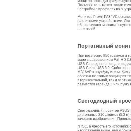
монитор проходит фабричную к
Пользователь может также само
настройки в профилях во внутр
Монитор ProArt PA34VC оснащен
различными устройствами. Два 
обеспечивают максимальную сов
носителей.
Портативный монит
При весе всего 850 граммов и
мире с разрешением Full-HD (
USB-C предназначен для подза
USB-C или USB 3.0. Собственн
MB16AP к ноутбуку или мобильн
обложка не только защищает эк
в горизонтальной, так и вертик
разместив карандаш или ручку в
Светодиодный проек
Светодиодный проектор ASUS F
диагональю 210 дюймов (5,3 м) 
качество изображения. Проекто
NTSC, а яркость его источника
изображения выше, чем у обычн