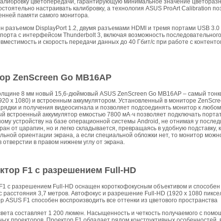
алибровку цветопередачи, гарантирующую минимальное значение цветоразнос
стоятельно настраивать калибровку, а технология ASUS ProArt Calibration п
енней памяти самого монитора.
 разъемом DisplayPort 1.2, двумя разъемами HDMI и тремя портами USB 3.0
порта с интерфейсом Thunderbolt 3, включая возможность последовательног
местимость и скорость передачи данных до 40 Гбит/с при работе с контент
ор ZenScreen Go MB16AP
 толщине 8 мм новый 15,6-дюймовый ASUS ZenScreen Go MB16AP – самый тонк
1920 x 1080) и встроенным аккумулятором. Установленный в мониторе ZenSc
рядки и получения видеосигнала и позволяет подсоединять монитор к любо
ый встроенный аккумулятор емкостью 7800 мА·ч позволяет подключать порта
ому устройству на базе операционной системы Android, не отнимая у последн
ран от царапин, но и легко складывается, превращаясь в удобную подставку, 
альной ориентации экрана, а если специальной обложки нет, то монитор можн
 отверстии в правом нижнем углу от экрана.
тор F1 с разрешением Full-HD
1 с разрешением Full-HD оснащен короткофокусным объективом и способен
с расстояния 3,7 метров. Автофокус и разрешение Full-HD (1920 x 1080 пикс
р ASUS F1 способен воспроизводить все оттенки из цветового пространства
 света составляет 1 200 люмен. Насыщенность и четкость получаемого с пом
ых проекторов. Проектор F1 обладает рядом конструктивных особенностей, 