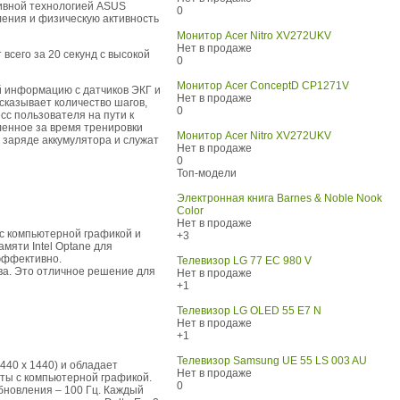
зивной технологией ASUS
0
ления и физическую активность
Монитор Acer Nitro XV272UKV
Нет в продаже
сего за 20 секунд с высокой
0
Монитор Acer ConceptD CP1271V
й информацию с датчиков ЭКГ и
Нет в продаже
казывает количество шагов,
0
сс пользователя на пути к
ленное за время тренировки
Монитор Acer Nitro XV272UKV
 заряде аккумулятора и служат
Нет в продаже
0
Топ-модели
Электронная книга Barnes & Noble Nook
Color
Нет в продаже
с компьютерной графикой и
+3
мяти Intel Optane для
эффективно.
Телевизор LG 77 EC 980 V
а. Это отличное решение для
Нет в продаже
+1
Телевизор LG OLED 55 E7 N
Нет в продаже
+1
Телевизор Samsung UE 55 LS 003 AU
40 x 1440) и обладает
Нет в продаже
ты с компьютерной графикой.
0
обновления – 100 Гц. Каждый