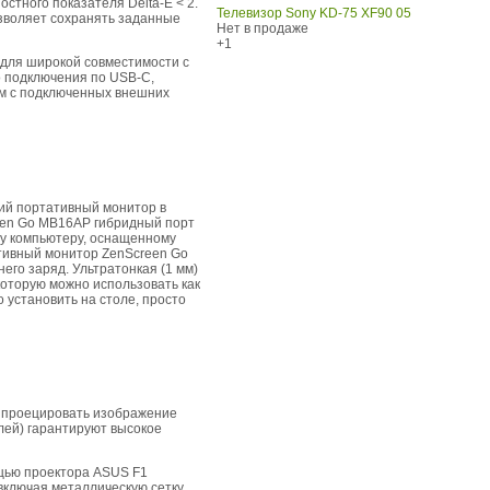
тного показателя Delta-E < 2.
Телевизор Sony KD-75 XF90 05
озволяет сохранять заданные
Нет в продаже
+1
 для широкой совместимости с
о подключения по USB-C,
ом с подключенных внешних
ий портативный монитор в
reen Go MB16AP гибридный порт
му компьютеру, оснащенному
тивный монитор ZenScreen Go
его заряд. Ультратонкая (1 мм)
которую можно использовать как
о установить на столе, просто
 проецировать изображение
елей) гарантируют высокое
ощью проектора ASUS F1
включая металлическую сетку