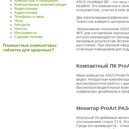
Компьютеры и периферия
ASUS VivoWatch BP – это часы
Компьютерные комплектующие
HealthAI. Это компактное и ле
Видеотехника
пользователя, сочетая в себе 
Аудиотехника
Телефоны и связь
Два электрокардиографических 
Часы
точностью измерить артериальн
Автодела
Насосы
Эксклюзивная технология ASUS 
Инструменты
ФПГ для составления персонал
Садовая техника
которое рекомендуется проходи
желаемым результатам. Встрое
Планшетные компьютеры:
расстояние. При обычном ежед
отличным помощником для подд
таблетка для здоровых?
Компактный ПК ProA
Мини-компьютер ASUS ProArt P
видео. Аппаратная комплектация
высокоскоростной работы с дан
Высокопроизводительные комп
графических дизайнеров и про
Монитор ProArt PA
Изогнутый 34-дюймовый монито
соотношением сторон 21:9. Это
Среди его преимуществ – точно