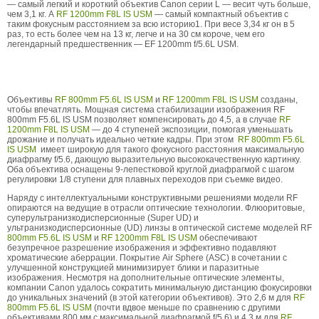
— самый легкий и короткий объектив Canon серии L — весит чуть больше,
чем 3,1 кг. А
RF 1200mm F8L IS USM
— самый компактный объектив с
таким фокусным расстоянием за всю историю1. При весе 3,34 кг он в 5
раз, то есть более чем на 13 кг, легче и на 30 см короче, чем его
легендарный предшественник — EF 1200mm f/5.6L USM.
Объективы
RF 800mm F5.6L IS USM
и
RF 1200mm F8L IS USM
созданы,
чтобы впечатлять. Мощная система стабилизации изображения RF
800mm F5.6L IS USM позволяет компенсировать до 4,5, а в случае
RF
1200mm F8L IS USM
— до 4 ступеней экспозиции, помогая уменьшать
дрожание и получать идеально четкие кадры. При этом
RF 800mm F5.6L
IS USM
имеет широкую для такого фокусного расстояния максимальную
диафрагму f/5.6, дающую выразительную высококачественную картинку.
Оба объектива оснащены 9-лепестковой круглой диафрагмой с шагом
регулировки 1/8 ступени для плавных переходов при съемке видео.
Наряду с интеллектуальными конструктивными решениями модели RF
опираются на ведущие в отрасли оптические технологии. Флюоритовые,
суперультранизкодисперсионные (Super UD) и
ультранизкодисперсионные (UD) линзы в оптической системе моделей RF
800mm F5.6L IS USM
и
RF 1200mm F8L IS USM
обеспечивают
безупречное разрешение изображения и эффективно подавляют
хроматические аберрации. Покрытие Air Sphere (ASC) в сочетании с
улучшенной конструкцией минимизирует блики и паразитные
изображения. Несмотря на дополнительные оптические элементы,
компании Canon удалось сократить минимальную дистанцию фокусировки
до уникальных значений (в этой категории объективов). Это 2,6 м для
RF
800mm F5.6L IS USM
(почти вдвое меньше по сравнению с другими
объективами 800 мм с максимальной диафрагмой f/5.6) и 4,3 м для
RF