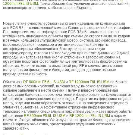
1200mm F8L IS USM
. Таким образом был увеличен диапазон расстояний,
позволяющих отслеживать объект через объектив.
Новые легкие супертелеобъективы станут идеальными компаньонами
для EOS R3 — великолепной камеры Canon для спортивной фотографии.
Благодаря системе автофокусировки EOS R3 обе модели позволят
отслеживать движущиеся объекты при съемке со скоростью до 30 кадров
в секунду. Кольцевой ультразвуковой мотор, система двойного привода,
высокоскоростной процессор и оптимизированный алгоритм
автофокусировки обеспечивают быструю и при этом тихую
автофокусировку, которая так необходима при съемке динамичной дикой
природы. А настраиваемые кнопки отключения автофокусировки на
объективе помогают фотографу лучше контролировать фокусировку на
объектах. Новинки входят в модельный ряд RF и совместимы с ранее
выпущенными фильтрами и блендами, что дает дополнительные
преимущества и гибкость.
Объективы
RF 800mm F5.6L IS USM
и
RF 1200mm F8L IS USM
не боятся
даже самых сложных условий, включая жару, высокую влажность и
сильное запыление в месте съемки. Пыле- и влагонепроницаемая
конструкция байонета, переключателей и фокусировочных колец защитит
объектив от проникновения грязи и воды. Покрытие из флюорина не даст
маслу, воде или пыли образовать отложения на поверхности переднего
элемента объектива. А эффективное отражение инфракрасного
теплового излучения специальным покрытием увеличивает время работы
объективов
RF 800mm F5.6L IS USM
и
RF 1200mm F8L IS USM
в жарком
климате. Это устойчивое к УФ-излучению покрытие белого цвета снижает
нагрев корпуса объектива, предотвращая ухудшение оптических
характеристик.