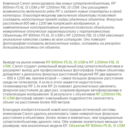
Компания Canon анонсировала два новых супертелеобъектива, RF
800mm F5.6L IS USM и RF 1200mm F8L IS USM. Они расширяют
возможности модельного ряда RF и задают новые стандарты в своей
категории: благодаря мощному увеличению объективы позволяют
создавать недоступные прежде кадры удаленных объектов. Фокусные
расстояния 800 мм и 1200 мм потрясают воображение, а
замечательные конструктивные решения позволили объединить
невероятные оптические характеристики с портативностью.
Объективы RF 800mm F5.6L IS USM и RF 1200mm F8L IS USM обеспечат
уникальное качество съемки во всех ситуациях. Они помогут
фотографам создавать великолепные кадры, оставаясь на рекордно
большом расстоянии от объекта.
Выводя на рынок новинки
RF 800mm F5.6L IS USM
и
RF 1200mm F8L IS
USM
, Canon создает уникальный модельный ряд супертелеобъективов и
расширяет выбор для профессиональных фотографов. Новые объективы
добавляют к диапазону фокусных расстояний моделей RF два варианта
— 800 и 1200 мм, причем второй — самое большое фокусное расстояние
среди не-телескопов. А если и этого окажется недостаточно,
телеконвертер RF 1.4x или RF 2x поможет дополнительно увеличить
фокусное расстояние до двух раз, сохранив функции автофокусировки и
стабилизации изображения. В результате с объективом
RF 1200mm F8L
IS USM
фотограф сможет в мельчайших подробностях запечатлеть
объект на расстоянии более 400 метров.
Благодаря изобретательной новой конструкции оптической системы
инженерам Canon удалось реализовать такие невероятные фокусные
расстояния в объективах, более легких и компактных, чем традиционные
супертелеобъективы данного типа. Обе новинки значительно меньше по
размерам, чем аналогичные модели EF.
Объектив RF 800mm F5.6L IS USM