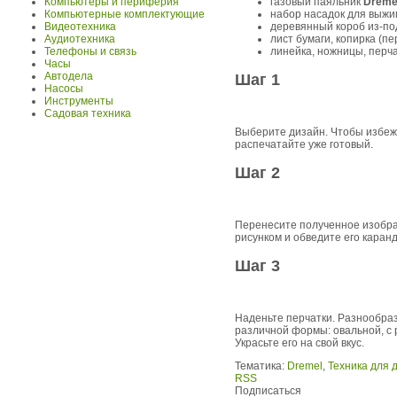
газовый паяльник
Dremel
Компьютеры и периферия
набор насадок для выж
Компьютерные комплектующие
деревянный короб из-по
Видеотехника
лист бумаги, копирка (п
Аудиотехника
линейка, ножницы, перча
Телефоны и связь
Часы
Автодела
Шаг 1
Насосы
Инструменты
Садовая техника
Выберите дизайн. Чтобы избежа
распечатайте уже готовый.
Шаг 2
Перенесите полученное изображ
рисунком и обведите его каран
Шаг 3
Наденьте перчатки. Разнообра
различной формы: овальной, с 
Украсьте его на свой вкус.
Тематика:
Dremel
,
Техника для 
RSS
Подписаться