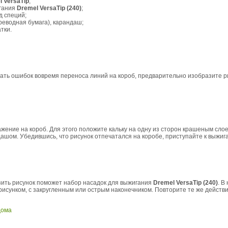
 VersaTip
;
игания
Dremel VersaTip (240)
;
д специй;
ереводная бумага), карандаш;
тки.
ть ошибок вовремя переноса линий на короб, предварительно изобразите ри
ение на короб. Для этого положите кальку на одну из сторон крашеным слоем
дашом. Убедившись, что рисунок отпечатался на коробе, приступайте к выжиг
зить рисунок поможет набор насадок для выжигания
Dremel VersaTip (240)
. В
рисунком, с закругленным или острым наконечником. Повторите те же действи
дома