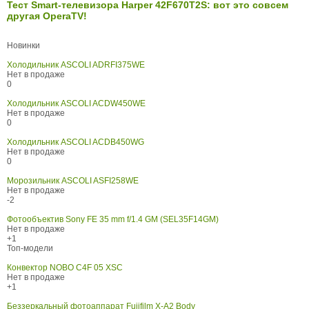
Тест Smart-телевизора Harper 42F670T2S: вот это совсем
другая OperaTV!
Новинки
Холодильник ASCOLI ADRFI375WE
Нет в продаже
0
Холодильник ASCOLI ACDW450WE
Нет в продаже
0
Холодильник ASCOLI ACDB450WG
Нет в продаже
0
Морозильник ASCOLI ASFI258WE
Нет в продаже
-2
Фотообъектив Sony FE 35 mm f/1.4 GM (SEL35F14GM)
Нет в продаже
+1
Топ-модели
Конвектор NOBO C4F 05 XSC
Нет в продаже
+1
Беззеркальный фотоаппарат Fujifilm X-A2 Body