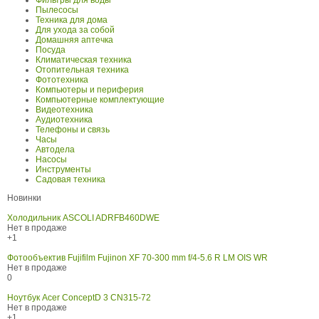
Фильтры для воды
Пылесосы
Техника для дома
Для ухода за собой
Домашняя аптечка
Посуда
Климатическая техника
Отопительная техника
Фототехника
Компьютеры и периферия
Компьютерные комплектующие
Видеотехника
Аудиотехника
Телефоны и связь
Часы
Автодела
Насосы
Инструменты
Садовая техника
Новинки
Холодильник ASCOLI ADRFB460DWE
Нет в продаже
+1
Фотообъектив Fujifilm Fujinon XF 70-300 mm f/4-5.6 R LM OIS WR
Нет в продаже
0
Ноутбук Acer ConceptD 3 CN315-72
Нет в продаже
+1