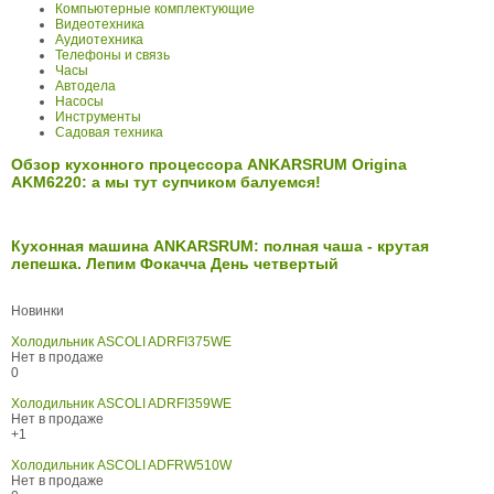
Компьютерные комплектующие
Видеотехника
Аудиотехника
Телефоны и связь
Часы
Автодела
Насосы
Инструменты
Садовая техника
Обзор кухонного процессора ANKARSRUM Origina
AKM6220: а мы тут супчиком балуемся!
Кухонная машина ANKARSRUM: полная чаша - крутая
лепешка. Лепим Фокачча День четвертый
Новинки
Холодильник ASCOLI ADRFI375WE
Нет в продаже
0
Холодильник ASCOLI ADRFI359WE
Нет в продаже
+1
Холодильник ASCOLI ADFRW510W
Нет в продаже