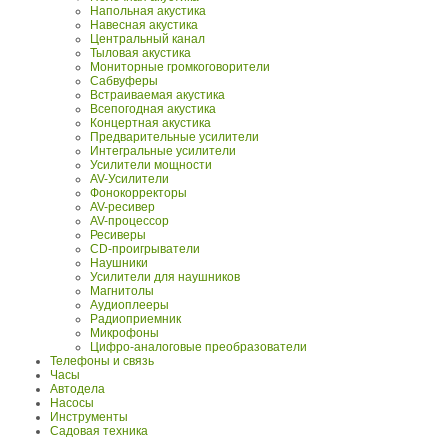
Напольная акустика
Навесная акустика
Центральный канал
Тыловая акустика
Мониторные громкоговорители
Сабвуферы
Встраиваемая акустика
Всепогодная акустика
Концертная акустика
Предварительные усилители
Интегральные усилители
Усилители мощности
AV-Усилители
Фонокорректоры
AV-ресивер
AV-процессор
Ресиверы
CD-проигрыватели
Наушники
Усилители для наушников
Магнитолы
Аудиоплееры
Радиоприемник
Микрофоны
Цифро-аналоговые преобразователи
Телефоны и связь
Часы
Автодела
Насосы
Инструменты
Садовая техника