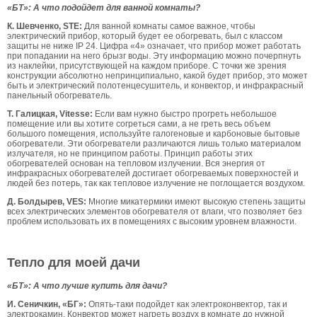
«БТ»: А что подойдет для ванной комнаты?
К. Шевченко, STE:
Для ванной комнаты самое важное, чтобы
электрический прибор, который будет ее обогревать, был с классом
защиты не ниже IP 24. Цифра «4» означает, что прибор может работать
при попадании на него брызг воды. Эту информацию можно почерпнуть
из наклейки, присутствующей на каждом приборе. С точки же зрения
конструкции абсолютно непринципиально, какой будет прибор, это может
быть и электрический полотенцесушитель, и конвектор, и инфракрасный
панельный обогреватель.
Т. Галицкая, Vitesse:
Если вам нужно быстро прогреть небольшое
помещение или вы хотите согреться сами, а не греть весь объем
большого помещения, используйте галогеновые и карбоновые бытовые
обогреватели. Эти обогреватели различаются лишь только материалом
излучателя, но не принципом работы. Принцип работы этих
обогревателей основан на тепловом излучении. Вся энергия от
инфракрасных обогревателей достигает обогреваемых поверхностей и
людей без потерь, так как тепловое излучение не поглощается воздухом.
Д. Болдырев, VES:
Многие микатермики имеют высокую степень защиты
всех электрических элементов обогревателя от влаги, что позволяет без
проблем использовать их в помещениях с высоким уровнем влажности.
Тепло для моей дачи
«БТ»: А что лучше купить для дачи?
И. Сеничкин, «БГ»:
Опять-таки подойдет как электроконвектор, так и
электрокамин. Конвектор может нагреть воздух в комнате до нужной