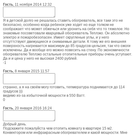
Гость
,
11 ноября 2014 12:32
Я в детской долго не решалась ставить обогреватель, все таки это не
безопасно, особенно когда ребенок уже ходит но еще толком не
соображает что может обжечься или уронить на себя что то тяжелое. Но
знакомые посоветовали кварцевый обогреватель Теплэко. Он абсолютно
электро и пожаробезопасен. Имеет скругленые углы, и у него
отсуттствуют движущиеся и снимаемые детали. К тому же его внешняя
поверхность нагревается максимум до 85 градусов цельсия, так что ожоги
исключены. Да и вообще его можно повесить на стену. По экономичности
обогревателю Теплэко остальные отопительные приборы очень уступают.
Да и и цена у него не высокая 2400 рублей.
-1
Гость
,
8 января 2015 11:57
странно, а я на своём могу готовить, тепмература поднимается до 114
градусов )))
видимо из-за избыточной мощности в 550 Ватт.
0
Гость
,
20 января 2016 16:24
Добрый день.
Подскажите пожалуйста чем отопить комнату в квартире 15 м2.
Конвектором или инфракрасным обогревателем и какой мощности. Мне