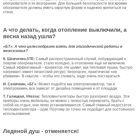
обогревателя и их возгорание. Для большей безопасности все кромки
обогревателя должны иметь округлую форму и надежно крепиться на
стене.
А что делать, когда отопление выключили, а
весна назад ушла?
«БТ»: А что целесообразно взять для эпизодической работы в
межсезонье?
К. Шевченко,STE:
Самый распространенный случай, побуждающий к
покупке обогревателя: стало холодно, а отопление еще не включили.
Самый эффективный – конвектор. Не шумит, как тепловая пушка, быстро
нагревает, имеет гигантский ресурс, безопасен, практически «не
убиваем». В смысле – чтобы его сломать, надо очень постараться.
И. Сеничкин, «БГ»:
Может подойти как электроконвектор, так и
электрокамин, все зависит от дизайна помещения и от площади.
Т. Галицкая, Vitesse:
Тепловентиляторы быстро разогреют воздух. Эти
приборы очень мобильны, их можно с легкостью перевозить, брать с
собой на отдых, они легко устанавливаются. Самый главный недостаток
тепловентилятора – шум. Поэтому он точно не подойдет для постоянного
использования.
Ледяной душ - отменяется!