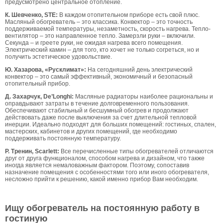
предусмотрено центральное отопление.
К. Шевченко, STE:
В каждом отопительном приборе есть свой плюс.
Масляный обогреватель – это классика. Конвектор – это точность
поддерживаемой температуры, незаметность, скорость нагрева. Тепло-
вентилятор – это направленное тепло. Замерзли руки – включили.
Секунда – и греете руки, не ожидая нагрева всего помещения.
Электрический камин – для того, кто хочет не только согреться, но и
получить эстетическое удовольствие.
Ю. Хазарова, «Русклимат»:
На сегодняшний день электрический
конвектор – это самый эффективный, экономичный и безопасный
отопительный прибор.
Д. Захарчук, De’Longhi:
Масляные радиаторы наиболее рациональны и
оправдывают затраты в течение долговременного пользования.
Обеспечивают стабильный и бесшумный обогрев и продолжают
действовать даже после выключения за счет длительной тепловой
инерции. Идеально подходят для больших помещений: гостиных, спален,
мастерских, кабинетов и других помещений, где необходимо
поддерживать постоянную температуру.
Р. Тренин, Scarlett:
Все перечисленные типы обогревателей отличаются
друг от друга функционалом, способом нагрева и дизайном, что также
иногда является немаловажным фактором. Поэтому, сопоставив
назначение помещения с особенностями того или иного обогревателя,
несложно прийти к решению, какой именно прибор Вам необходим.
Ищу обогреватель на постоянную работу в
гостиную