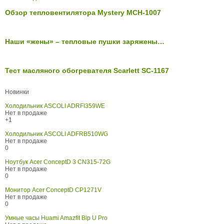
Обзор тепловентилятора Mystery MCH-1007
Наши «жены» – тепловые пушки заряжены…
Тест масляного обогревателя Scarlett SC-1167
Новинки
Холодильник ASCOLI ADRFI359WE
Нет в продаже
+1
Холодильник ASCOLI ADFRB510WG
Нет в продаже
0
Ноутбук Acer ConceptD 3 CN315-72G
Нет в продаже
0
Монитор Acer ConceptD CP1271V
Нет в продаже
0
Умные часы Huami Amazfit Bip U Pro