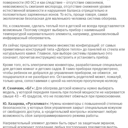
поверхности (40 0С) и как следствие – отсутствие сквозняков,
невозможность сжигания кислорода, отсутствие снижения уровня
естественной влажности и нарушения баланса отрицательно и
положительно заряженных ионов. То есть, проще говоря, самая
экологически безопасная для маленького человека система обогрева.
Но, к сожалению, сделать теплый пол в детской не всегда представляется
возможным. Поэтому следует выбирать прибор с наименьшей
температурой нагревательного элемента, например, длинноволновый
инфракрасный обогреватель.
Их сейчас предлагается великое множество конфигураций: от самых
примитивных конструкций типа «Доброе тепло» до панелей из стекла или
натурального камня. Главное, при выборе системы правильно (что
означает, прочитав инструкцию) настроить и установить прибор.
Кроме того, есть электрические конвекторы, разработанные специально
для детских комнат и детских садов. В таких приборах предусмотрено,
чтобы ребенок не добрался до управления прибором, не обжегся , не
поцарапался и не разобрал его. Остановить родителей может, пожалуй,
только цена, сопоставимая с ценой на неплохую прогулочную коляску.
И. Сеничкин, «БГ»:
Для обогрева детской комнаты нужно выбирать
модель, у которой передняя панель при полной мощности не нагревается
свыше 43 – 45 градусов, что не позволяет обжечься при прикосновении.
Ю. Хазарова, «Русклимат»:
Нужны конвекторы с повышенной степенью
безопасности, у которых блок управления закрыт специальным кожухом
от свободного доступа, а «родительский контроль» исключает любую
возможность сбоя запрограммированного режима работы.
Нагревательный элемент должен быть скрыт за защитным экраном,
который исключает попадание любых посторонних предметов внутрь