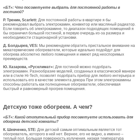
«БТ»: Что посоветуете выбрать для постоянной работы в
гостиной?
Р. Тренин, Scarlett:
Для постоянной работы в квартире я бы
рекомендовал выбрать электрокамин, конвектор или масляный радиатор.
Если говорить об электрокамине, то диапазон подходящих помещений я
бы ограничил большой гостиной, в первую очередь из-за размера и
необходимости стационарной установки.
Д. Болдырев, VES:
Мы рекомендуем обратить пристальное внимание на
микатермические обогреватели, которые идеально подойдут для
обогрева абсолютно любого помещения и имеют ряд неоспоримых
преимуществ.
Ю. Хазарова, «Русклимат»:
Для гостиной можно подобрать
электрокамин. Разнообразие моделей, созданных в классической манере
или в стиле Hi-Tech, позволят подобрать прибор для любого интерьера и
использовать его в качестве элемента декора При этом электрокамины
способны работать как полноценные обогреватели, обеспечивая
быстрый и равномерный прогрев помещения.
Детскую тоже обогреем. А чем?
«БТ»: Какой отопительный прибор посоветуете использовать для
обогрева детской комнаты?
К. Шевченко, STE:
Для детской самым оптимальным является тот
обогреватель, которого в ней нет. Вернее, его не видно, а именно –
теплый пол. Большая поверхность излучения, низкая температура