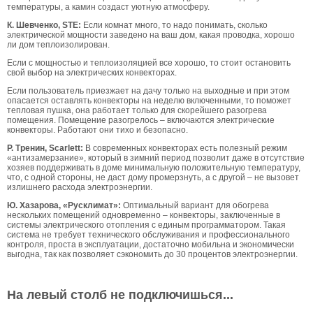
температуры, а камин создаст уютную атмосферу.
К. Шевченко, STE:
Если комнат много, то надо понимать, сколько
электрической мощности заведено на ваш дом, какая проводка, хорошо
ли дом теплоизолирован.
Если с мощностью и теплоизоляцией все хорошо, то стоит остановить
свой выбор на электрических конвекторах.
Если пользователь приезжает на дачу только на выходные и при этом
опасается оставлять конвекторы на неделю включенными, то поможет
тепловая пушка, она работает только для скорейшего разогрева
помещения. Помещение разогрелось – включаются электрические
конвекторы. Работают они тихо и безопасно.
Р. Тренин, Scarlett:
В современных конвекторах есть полезный режим
«антизамерзание», который в зимний период позволит даже в отсутствие
хозяев поддерживать в доме минимальную положительную температуру,
что, с одной стороны, не даст дому промерзнуть, а с другой – не вызовет
излишнего расхода электроэнергии.
Ю. Хазарова, «Русклимат»:
Оптимальный вариант для обогрева
нескольких помещений одновременно – конвекторы, заключенные в
системы электрического отопления с единым программатором. Такая
система не требует технического обслуживания и профессионального
контроля, проста в эксплуатации, достаточно мобильна и экономически
выгодна, так как позволяет сэкономить до 30 процентов электроэнергии.
На левый столб не подключишься...