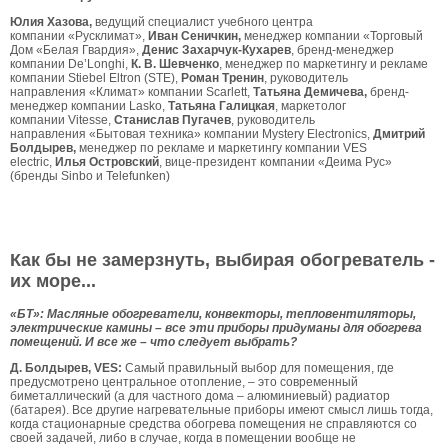
Юлия Хазова,
ведущий специалист учебного центра
компании «Русклимат»,
Иван Сеничкин,
менеджер компании «Торговый
Дом «Белая Гвардия»,
Денис Захарчук-Кухарев
, бренд-менеджер
компании De’Longhi,
К. В. Шевченко
, менеджер по маркетингу и рекламе
компании Stiebel Eltron (STE),
Роман Тренин
, руководитель
направления «Климат» компании Scarlett,
Татьяна Демичева,
бренд-
менеджер компании Lasko,
Татьяна Галицкая
, маркетолог
компании Vitesse,
Станислав Пугачев
, руководитель
направления «Бытовая техника» компании Mystery Electronics,
Дмитрий
Болдырев,
менеджер по рекламе и маркетингу компании VES
electric,
Илья Островский
, вице-президент компании «Деима Рус»
(бренды Sinbo и Telefunken)
Как бы не замерзнуть, выбирая обогреватель -
их море...
«БТ»: Масляные обогреватели, конвекторы, тепловентиляторы,
электрические камины – все эти приборы придуманы для обогрева
помещений. И все же – что следует выбрать?
Д. Болдырев, VES:
Самый правильный выбор для помещения, где
предусмотрено центральное отопление, – это современный
биметаллический (а для частного дома – алюминиевый) радиатор
(батарея). Все другие нагревательные приборы имеют смысл лишь тогда,
когда стационарные средства обогрева помещения не справляются со
своей задачей, либо в случае, когда в помещении вообще не