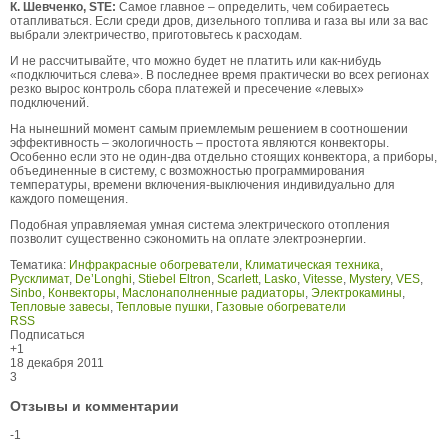
К. Шевченко, STE:
Самое главное – определить, чем собираетесь
отапливаться. Если среди дров, дизельного топлива и газа вы или за вас
выбрали электричество, приготовьтесь к расходам.
И не рассчитывайте, что можно будет не платить или как-нибудь
«подключиться слева». В последнее время практически во всех регионах
резко вырос контроль сбора платежей и пресечение «левых»
подключений.
На нынешний момент самым приемлемым решением в соотношении
эффективность – экологичность – простота являются конвекторы.
Особенно если это не один-два отдельно стоящих конвектора, а приборы,
объединенные в систему, с возможностью программирования
температуры, времени включения-выключения индивидуально для
каждого помещения.
Подобная управляемая умная система электрического отопления
позволит существенно сэкономить на оплате электроэнергии.
Тематика:
Инфракрасные обогреватели
,
Климатическая техника
,
Русклимат
,
De’Longhi
,
Stiebel Eltron
,
Scarlett
,
Lasko
,
Vitesse
,
Mystery
,
VES
,
Sinbo
,
Конвекторы
,
Маслонаполненные радиаторы
,
Электрокамины
,
Тепловые завесы
,
Тепловые пушки
,
Газовые обогреватели
RSS
Подписаться
+1
18 декабря 2011
3
Отзывы и комментарии
-1