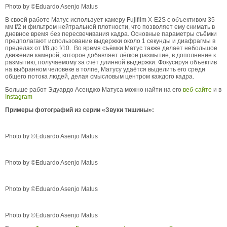
Photo by ©Eduardo Asenjo Matus
В своей работе Матус использует камеру Fujifilm X-E2S с объективом 35
мм f/2 и фильтром нейтральной плотности, что позволяет ему снимать в
дневное время без пересвечивания кадра. Основные параметры съёмки
предполагают использование выдержки около 1 секунды и диафрагмы в
пределах от f/8 до f/10. Во время съёмки Матус также делает небольшое
движение камерой, которое добавляет лёгкое размытие, в дополнение к
размытию, получаемому за счёт длинной выдержки. Фокусируя объектив
на выбранном человеке в толпе, Матусу удаётся выделить его среди
общего потока людей, делая смысловым центром каждого кадра.
Больше работ Эдуардо Асенджо Матуса можно найти на его
веб-сайте
и в
Instagram
Примеры фотографий из серии «Звуки тишины»:
Photo by ©Eduardo Asenjo Matus
Photo by ©Eduardo Asenjo Matus
Photo by ©Eduardo Asenjo Matus
Photo by ©Eduardo Asenjo Matus