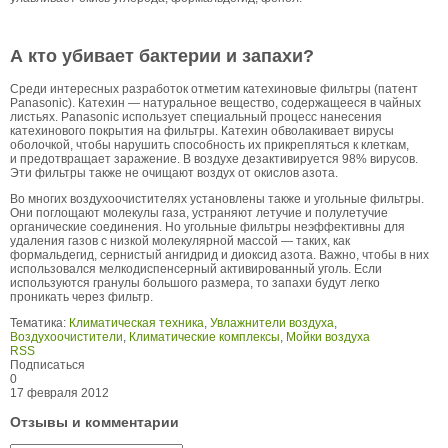
А кто убивает бактерии и запахи?
Среди интересных разработок отметим катехиновые фильтры (патент
Panasonic). Катехин — натуральное вещество, содержащееся в чайных
листьях. Panasonic использует специальный процесс нанесения
катехинового покрытия на фильтры. Катехин обволакивает вирусы
оболочкой, чтобы нарушить способность их прикрепляться к клеткам,
и предотвращает заражение. В воздухе дезактивируется 98% вирусов.
Эти фильтры также не очищают воздух от окислов азота.
Во многих воздухоочистителях установлены также и угольные фильтры.
Они поглощают молекулы газа, устраняют летучие и полулетучие
органические соединения. Но угольные фильтры неэффективны для
удаления газов с низкой молекулярной массой — таких, как
формальдегид, сернистый ангидрид и диоксид азота. Важно, чтобы в них
использовался мелкодиспенсерный активированный уголь. Если
используются гранулы большого размера, то запахи будут легко
проникать через фильтр.
Тематика:
Климатическая техника
,
Увлажнители воздуха
,
Воздухоочистители
,
Климатические комплексы
,
Мойки воздуха
RSS
Подписаться
0
17 февраля 2012
Отзывы и комментарии