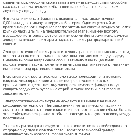
сильными окисляющими свойствами и путем взаимодействий способны
разложить ароматические субстанции на не обладающие запахом
двуокись углерода и воду.
Фотокаталитические фильтры справляются с частицами крупнее
0,001 мкм, дезактивируют вирусы и бактерии. Одно из условий их
правильной работы: хорошая предварительная очистка воздуха от более
крупных частиц пыли на предварительном этапе. Именно поэтому
в воздухоочистителях с фотокаталитическими фильтрами используются
электростатические фильтры и надежные фильтры предварительной
очистки.
Электростатический фильтр «ловит» частицы пыли, основываясь на том,
что противоположно заряженные частицы притягиваются друг к другу.
Сначала высокое напряжение сообщает мелким частицам пыли
положительный заряд, после чего пыль сама притягивается к пластинам,
имеющим заряд противоположного знака.
В сильном электростатическом поле также происходит уничтожение
вредных микроорганизмов и частичное разложение сложных
органических веществ, поэтому электростатические фильтры могут
очищать воздух от вирусов и бактерий, а также частично от газовых
загрязнителей.
Электростатические фильтры не нуждаются в замене и не имеют
расходных материалов. При загрязнении металлических пластин их
достаточно промыть теплой водой или протереть влажной губкой. Делать
это необходимо осторожно, чтобы не повредить тонкую проволоку между
пластинами.
Эти фильтры очищают воздух от пыли и копоти, но не освобождают его
от формальдегида и окислов азота. Электростатический фильтр
улавливает окись углерода, формальдегид, фенол.