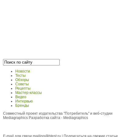
Новости
Тесты
Обзоры
Советы
Рецепты
Мастер-классы
Видео
Интервью
Бренды
Совместный проект издательства "Потребитель" и веб-студии
Mediagraphics
Разработка сайта
- Mediagraphics
E-mail для связи
mailing@btest.ru
|
Подписаться на свежие статьи