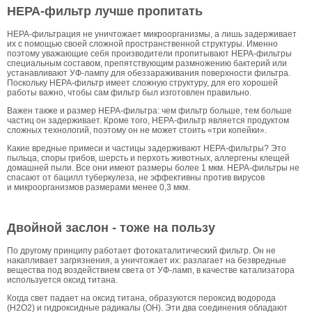
НЕРА-фильтр лучше пропитать
НЕРА-фильтрация не уничтожает микроорганизмы, а лишь задерживает
их с помощью своей сложной пространственной структуры. Именно
поэтому уважающие себя производители пропитывают НЕРА-фильтры
специальным составом, препятствующим размножению бактерий или
устанавливают УФ-лампу для обеззараживания поверхности фильтра.
Поскольку НЕРА-фильтр имеет сложную структуру, для его хорошей
работы важно, чтобы сам фильтр был изготовлен правильно.
Важен также и размер НЕРА-фильтра: чем фильтр больше, тем больше
частиц он задерживает. Кроме того, НЕРА-фильтр является продуктом
сложных технологий, поэтому он не может стоить «три копейки».
Какие вредные примеси и частицы задерживают НЕРА-фильтры? Это
пыльца, споры грибов, шерсть и перхоть животных, аллергены клещей
домашней пыли. Все они имеют размеры более 1 мкм. НЕРА-фильтры не
спасают от бацилл туберкулеза, не эффективны против вирусов
и микроорганизмов размерами менее 0,3 мкм.
Двойной заслон - тоже на пользу
По другому принципу работает фотокаталитический фильтр. Он не
накапливает загрязнения, а уничтожает их: разлагает на безвредные
вещества под воздействием света от УФ-ламп, в качестве катализатора
используется оксид титана.
Когда свет падает на оксид титана, образуются пероксид водорода
(H2O2) и гидроксидные радикалы (OH). Эти два соединения обладают