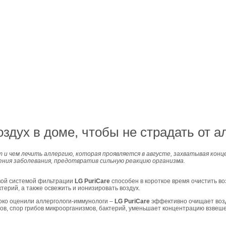
оздух в доме, чтобы не страдать от а
 и чем лечить аллергию, которая проявляется в августе, захватывая конце
ния заболевания, предотвратив сильную реакцию организма.
евой системой фильтрации
LG PuriCare
способен в короткое время очистить во
терий, а также освежить и ионизировать воздух.
око оценили аллергологи-иммунологи –
LG
Puri
С
are
эффективно очищает возд
в, спор грибов микроорганизмов, бактерий, уменьшает концентрацию взвеше