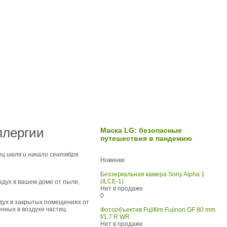
ллергии
Маска LG: безопасные
путешествия в пандемию
ц июля и начало сентября.
Новинки
Беззеркальная камера Sony Alpha 1
(ILCE-1)
здух в вашем доме от пыли,
Нет в продаже
0
ух в закрытых помещениях от
нных в воздухе частиц.
Фотообъектив Fujifilm Fujinon GF 80 mm
f/1.7 R WR
Нет в продаже