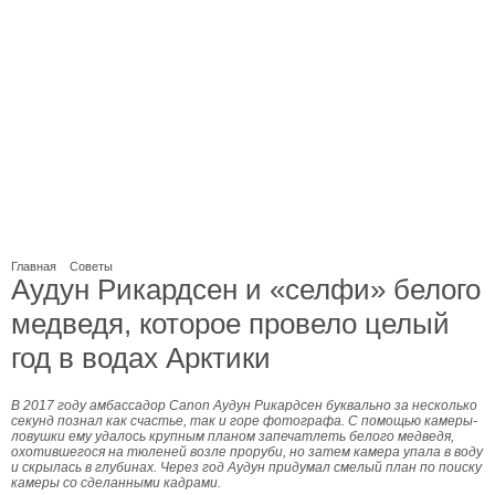
Главная
Советы
Аудун Рикардсен и «селфи» белого
медведя, которое провело целый
год в водах Арктики
В 2017 году амбассадор Canon Аудун Рикардсен буквально за несколько
секунд познал как счастье, так и горе фотографа. С помощью камеры-
ловушки ему удалось крупным планом запечатлеть белого медведя,
охотившегося на тюленей возле проруби, но затем камера упала в воду
и скрылась в глубинах. Через год Аудун придумал смелый план по поиску
камеры со сделанными кадрами.