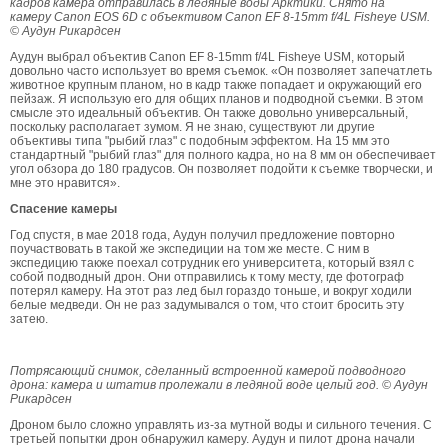
кадров камера отправилась в ледяные воды Арктики. Снято на
камеру
Canon EOS 6D
с объективом
Canon EF 8-15mm f/4L Fisheye USM
.
© Аудун Рикардсен
Аудун выбрал объектив Canon EF 8-15mm f/4L Fisheye USM, который
довольно часто использует во время съемок. «Он позволяет запечатлеть
животное крупным планом, но в кадр также попадает и окружающий его
пейзаж. Я использую его для общих планов и подводной съемки. В этом
смысле это идеальный объектив. Он также довольно универсальный,
поскольку располагает зумом. Я не знаю, существуют ли другие
объективы типа "рыбий глаз" с подобным эффектом. На 15 мм это
стандартный "рыбий глаз" для полного кадра, но на 8 мм он обеспечивает
угол обзора до 180 градусов. Он позволяет подойти к съемке творчески, и
мне это нравится».
Спасение камеры
Год спустя, в мае 2018 года, Аудун получил предложение повторно
поучаствовать в такой же экспедиции на том же месте. С ним в
экспедицию также поехал сотрудник его университета, который взял с
собой подводный дрон. Они отправились к тому месту, где фотограф
потерял камеру. На этот раз лед был гораздо тоньше, и вокруг ходили
белые медведи. Он не раз задумывался о том, что стоит бросить эту
затею.
Потрясающий снимок, сделанный встроенной камерой подводного
дрона: камера и штатив пролежали в ледяной воде целый год. © Аудун
Рикардсен
Дроном было сложно управлять из-за мутной воды и сильного течения. С
третьей попытки дрон обнаружил камеру. Аудун и пилот дрона начали