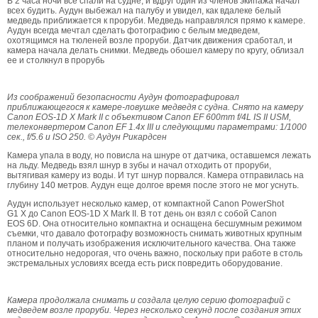
В 2 часа ночи все спали на судне, и вдруг один из членов экипажа начал
всех будить. Аудун выбежал на палубу и увидел, как вдалеке белый
медведь приближается к проруби. Медведь направлялся прямо к камере.
Аудун всегда мечтал сделать фотографию с белым медведем,
охотящимся на тюленей возле проруби. Датчик движения сработал, и
камера начала делать снимки. Медведь обошел камеру по кругу, облизал
ее и столкнул в прорубь
Из соображений безопасности Аудун фотографировал
приближающегося к камере-ловушке медведя с судна. Снято на камеру
Canon EOS-1D X Mark II с объективом Canon EF 600mm f/4L IS II USM,
телеконвертером Canon EF 1.4x III и следующими параметрами: 1/1000
сек., f/5.6 и ISO 250. © Аудун Рикардсен
Камера упала в воду, но повисла на шнуре от датчика, оставшемся лежать
на льду. Медведь взял шнур в зубы и начал отходить от проруби,
вытягивая камеру из воды. И тут шнур порвался. Камера отправилась на
глубину 140 метров. Аудун еще долгое время после этого не мог уснуть.
Аудун использует несколько камер, от компактной Canon PowerShot
G1 X до Canon EOS-1D X Mark II. В тот день он взял с собой Canon
EOS 6D. Она относительно компактна и оснащена бесшумным режимом
съемки, что давало фотографу возможность снимать животных крупным
планом и получать изображения исключительного качества. Она также
относительно недорогая, что очень важно, поскольку при работе в столь
экстремальных условиях всегда есть риск повредить оборудование.
Камера продолжала снимать и создала целую серию фотографий с
медведем возле проруби. Через несколько секунд после создания этих