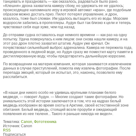
танцевать и праздновать — как оказалось, радоваться было рано.
«Клешня» дрона захватила камеру сбоку, но удержать ее не удалось;
происходящее напоминало игру в игровой автомат «кран», где подобным
образом можно достать приз. Пилот потерял управление, и дрон,
казалось, тоже был сломан. Им удалось вытащить его из воды. Морские
водоросли забились в пропеллеры. Аудун был так близко к цели и теперь
чувствовал себя еще хуже, чем год назад.
До отправки судна оставалось еще немного времени — как раз на одну
попытку. Удача повернулась к ним лицом: они снова нашли камеру, и на
этот раз дрон плотно захватил штатив. Аудун уже кричал. Он
почувствовал сильнейший выброс адреналина. Камера не пережила года,
проведенного в ледяной воде, но Аудун сразу же поместил карту памяти в
дистиллированную воду, чтобы предотвратить дальнейшую коррозию.
По возвращении на материк компания, которая занимается извлечением
данных в случае преступлений, помогла ему извлечь фотографии. После
перепада эмоций, который он испытал, это, наконец, позволило ему
расслабиться.
«В наши дни никого особо не удивишь крупными планами белого
медведя, — говорит Аудун. — Многие создают такие фотографии. Но
уникальность этой истории заключается в том, что на кадрах белый
медведь изображен во время охоты в Арктике, своей естественной зоне
обитания. Белый медведь, стоящий возле проруби и ожидающий
появления из нее тюленя... Такого я раньше никогда не видел».
Тематика:
Canon
,
Фототехника
Источник:
Canon
RSS
Подписаться