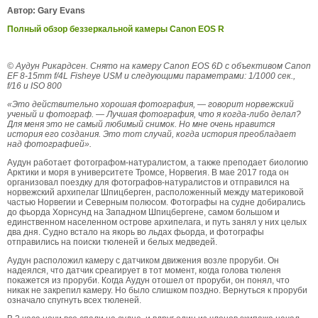
Автор: Gary Evans
Полный обзор беззеркальной камеры Canon EOS R
© Аудун Рикардсен.
Снято на камеру Canon EOS 6D с объективом Canon
EF 8-15mm f/4L Fisheye USM и следующими параметрами: 1/1000 сек.,
f/16 и ISO 800
«Это действительно хорошая фотография, — говорит норвежский
ученый и фотограф. — Лучшая фотография, что я когда-либо делал?
Для меня это не самый любимый снимок. Но мне очень нравится
история его создания. Это тот случай, когда история преобладает
над фотографией».
Аудун работает фотографом-натуралистом, а также преподает биологию
Арктики и моря в университете Тромсе, Норвегия. В мае 2017 года он
организовал поездку для фотографов-натуралистов и отправился на
норвежский архипелаг Шпицберген, расположенный между материковой
частью Норвегии и Северным полюсом. Фотографы на судне добирались
до фьорда Хорнсунд на Западном Шпицбергене, самом большом и
единственном населенном острове архипелага, и путь занял у них целых
два дня. Судно встало на якорь во льдах фьорда, и фотографы
отправились на поиски тюленей и белых медведей.
Аудун расположил камеру с датчиком движения возле проруби. Он
надеялся, что датчик среагирует в тот момент, когда голова тюленя
покажется из проруби. Когда Аудун отошел от проруби, он понял, что
никак не закрепил камеру. Но было слишком поздно. Вернуться к проруби
означало спугнуть всех тюленей.