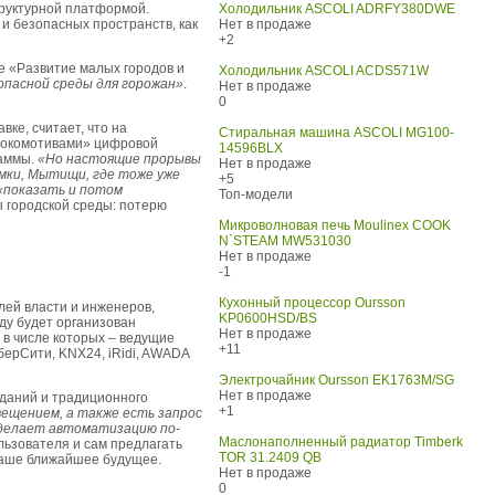
руктурной платформой.
Холодильник ASCOLI ADRFY380DWE
и безопасных пространств, как
Нет в продаже
+2
е «Развитие малых городов и
Холодильник ASCOLI ACDS571W
опасной среды для горожан»
.
Нет в продаже
0
вке, считает, что на
Стиральная машина ASCOLI MG100-
«локомотивами» цифровой
14596BLX
раммы.
«Но настоящие прорывы
Нет в продаже
имки, Мытищи, где тоже уже
+5
 «показать и потом
Топ-модели
ы городской среды: потерю
Микроволновая печь Moulinex COOK
N`STEAM MW531030
Нет в продаже
-1
Кухонный процессор Oursson
лей власти и инженеров,
KP0600HSD/BS
ду будет организован
Нет в продаже
 в числе которых – ведущие
+11
СберСити, KNX24, iRidi, AWADA
Электрочайник Oursson EK1763M/SG
Нет в продаже
зданий и традиционного
+1
вещением, а также есть запрос
 делает автоматизацию по-
Маслонаполненный радиатор Timberk
льзователя и сам предлагать
TOR 31.2409 QB
 наше ближайшее будущее.
Нет в продаже
0