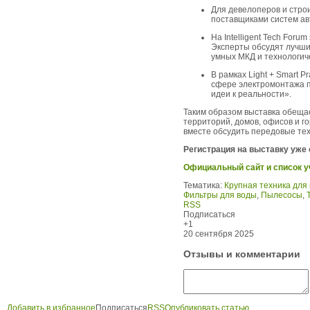
Для девелоперов и строи
поставщиками систем ав
На Intelligent Tech For
Эксперты обсудят лучши
умных МКД и технологич
В рамках Light + Smart 
сфере электромонтажа п
идеи к реальности».
Таким образом выставка обещае
территорий, домов, офисов и го
вместе обсудить передовые тех
Регистрация на выставку уже
Официальный сайт и список у
Тематика:
Крупная техника для 
Фильтры для воды
,
Пылесосы
,
RSS
Подписаться
+1
20 сентября 2025
Отзывы и комментарии
Добавить в избранное
Подписаться
RSS
Опубликовать статью