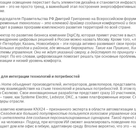
изации освещение перестает быть элементом дизайна и становится инфраст
я ‒ это не просто тренд, а важнейший этап построения энергоэффективных 
ке.
редседателя Правительства РФ Дмитрий Григоренко на Всероссийском форум
ременные технологии ‒ это ключевой драйвер создания комфортной и без
дет в рамках программ комплексного развития территорий по всей стране.
ектор по развитию бизнеса компании DigiCity, которая примет участие в выста
внедрению цифровых решений в России можно назвать Москву. Кроме того, 
Петербург, Казань, Новосибирск – эти города активно развивают свои прог
больших городов и районов, где меньше бюрократии. Такие как Пушкино, Х
темы управления. Они не ждут указаний сверху, а действуют по принципу
эксперт. По его словам, цифровизация помогает решать три основные проблем
реакции и низкий уровень комфорта.
 для интеграции технологий и потребностей
& Home объединит производителей, интеграторов, девелоперов, представите
му взаимодействия на стыке технологий и реальных потребностей. В этом го
 Сколково. Свои инновационные разработки представят сразу 10 участников,
 такие, как Systeme Electric, Ledvizor, DKC, а также платформенные игроки: 
деры отрасли.
развитию компании KNX24 – признанного эксперта в области автоматизации 
«Сегодня все большей популярностью пользуется голосовое управление ос
о интеллекта для создания персонализированных сценариев. Такой тренд
на человека»
. Подход, при котором ИИ сможет анализировать поведение по
ает дом или офис в гибкую, адаптивную среду. Вполне вероятно, что это –