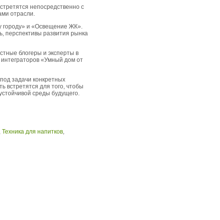
встретятся непосредственно с
ами отрасли.
му городу» и «Освещение ЖК».
ь, перспективы развития рынка
естные блогеры и эксперты в
 интеграторов «Умный дом от
 под задачи конкретных
ть встретятся для того, чтобы
устойчивой среды будущего.
,
Техника для напитков
,