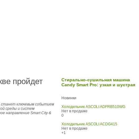
кве пройдет
Стирально-сушильная машина
Candy Smart Pro: узкая и шустрая
Новинки
орая станет ключевым событием
Холодильник ASCOLI ADFRB510WG
ой среды и систем
Нет в продаже
е направление Smart City &
0
Холодильник ASCOLI ACDG415
Нет в продаже
+1