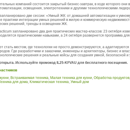
тельных компаний состоится закрытый бизнес-завтрак, в ходе которого они 
томатизации, освещения, электротехники и другими технологическими лидер
um запланировано две сессии: «Умный ЖК: от домашней автоматизации к умно
е практики интеграции умных решений в жилую и коммерческую недвижимост
еских решений, тренды в освещении ЖК.
Practicum запланировано два дня практических мастер-классов: 23 октября изв
оделятся практическими навыками, а 24 октября развернется программа для
т стать местом, где технологии не просто демонстрируются, а адаптируются
родов. Где разработчики и заказчики, инженеры и архитекторы, бизнес и влас
нологические решения и реальные кейсы для создания умной, безопасной и 
 открыта. Используйте промокод IL25-KFVAU для бесплатного посещения.
частников
кухни
,
Встраиваемая техника
,
Малая техника для кухни
,
Обработка продуктов
Техника для дома
,
Климатическая техника
,
Умный дом