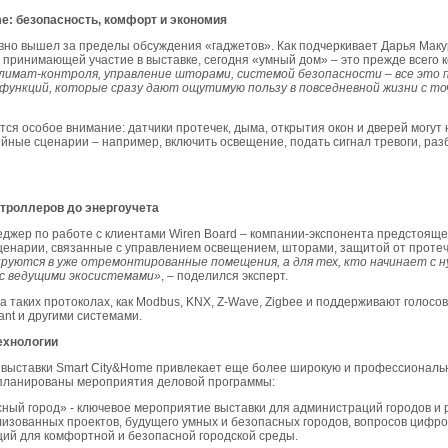
e: безопасность, комфорт и экономия
авно вышел за пределы обсуждения «гаджетов». Как подчеркивает Дарья Мак
принимающей участие в выставке, сегодня «умный дом» ‒ это прежде всего 
лимат-контроля, управление шторами, системой безопасности ‒ все это 
функций, которые сразу дают ощутимую пользу в повседневной жизни с то
ся особое внимание: датчики протечек, дыма, открытия окон и дверей могут 
ийные сценарии – например, включить освещение, подать сигнал тревоги, раз
нтроллеров до энергоучета
еджер по работе с клиентами Wiren Board – компании-экспонента предстоящ
ценарии, связанные с управлением освещением, шторами, защитой от протеч
руются в уже отремонтированные помещения, а для тех, кто начинает с н
с ведущими экосистемами»
, ‒ поделился эксперт.
 таких протоколах, как Modbus, KNX, Z-Wave, Zigbee и поддерживают голосов
ant и другими системами.
ехнологии
е выставки Smart City&Home привлекает еще более широкую и профессиональ
апланированы мероприятия деловой программы:
ный город» - ключевое мероприятие выставки для администраций городов и 
изованных проектов, будущего умных и безопасных городов, вопросов цифр
ций для комфортной и безопасной городской среды.