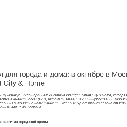
для города и дома: в октябре в Мос
rt City & Home
 МВЦ «Крокус Экспо» пройдет выставка Interlight | Smart City & Home, кот
ества в области освещения, автоматизации зданий, цифровизации городск
спозиция выходит на новый уровень ‒ впервые будет представлено отдельно
ниям для дома и города.
я развития городской среды