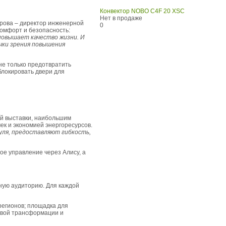
Конвектор NOBO C4F 20 XSC
Нет в продаже
урова – директор инженерной
0
комфорт и безопасность:
повышает качество жизни. И
чки зрения повышения
не только предотвратить
блокировать двери для
ей выставки, наибольшим
ек и экономией энергоресурсов.
уля, предоставляют гибкость,
ое управление через Алису, а
ную аудиторию. Для каждой
регионов; площадка для
овой трансформации и