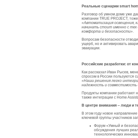
Реальные сценарии smart hom
Разговор об умном доме уже д
компании TRUE PROJECT, тоже 
«Автоматизация освещения, к
начинать стоит именно с тех 
комфорта и безопасности»
.
Вопросам безопасности отводит
ущерб, но и активировать авар
эвакуации.
Российские разработки: от ко
Как рассказал Иван Рысев, мен
спросом в России пользуются с
«Наши решения легко интегри
надежность и совместимость 
Продукты компании работают на
также интеграции с Home Assist
В центре внимания ‒ люди и т
В этом году новое направлени
ключевой группы участников з
Форум «Умный и безопас
обсуждения лучших реал
технологических иннова