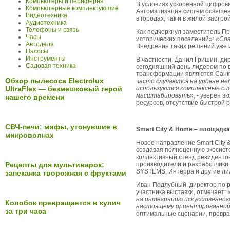
Компьютеры и периферия
В условиях ускоренной цифров
Компьютерные комплектующие
Автоматизация систем освещени
Видеотехника
в городах, так и в жилой застрой
Аудиотехника
Телефоны и связь
Как подчеркнул заместитель П
Часы
исторических поселений»:
«Сов
Автодела
Внедрение таких решений уже и
Насосы
Инструменты
В частности, Данил Гришин, дир
Садовая техника
сегодняшний день лидером по 
трансформации являются Санкт-
Обзор пылесоса Electrolux
часто случаются на уровне не
используются комплексные сис
UltraFlex — безмешковый герой
масштабировать»
, - уверен 
нашего времени
ресурсов, отсутствие быстрой 
СВЧ-печи: мифы, утонувшие в
Smart City & Home ‒ площадка
микроволнах
Новое направление Smart City 
создавая полноценную экосисте
коллективный стенд резидентов
производители и разработчики –
Рецепты для мультиварок:
SYSTEMS, Интерра и другие ли
запеканка творожная с фруктами
Иван Подлубный, директор по 
участника выставки, отмечает:
на интеграцию искусственног
Колобок превращается в кулич
настоящему ориентированной 
за три часа
оптимальные сценарии, превращ