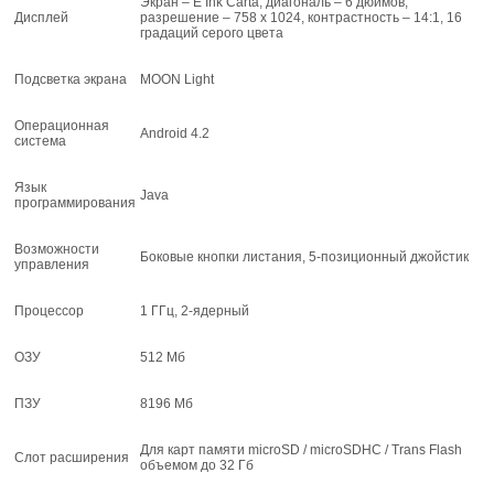
Экран – E Ink Carta, диагональ – 6 дюймов,
Дисплей
разрешение – 758 х 1024, контрастность – 14:1, 16
градаций серого цвета
Подсветка экрана
MOON Light
Операционная
Android 4.2
система
Язык
Java
программирования
Возможности
Боковые кнопки листания, 5-позиционный джойстик
управления
Процессор
1 ГГц, 2-ядерный
ОЗУ
512 Мб
ПЗУ
8196 Мб
Для карт памяти microSD / microSDHC / Trans Flash
Слот расширения
объемом до 32 Гб