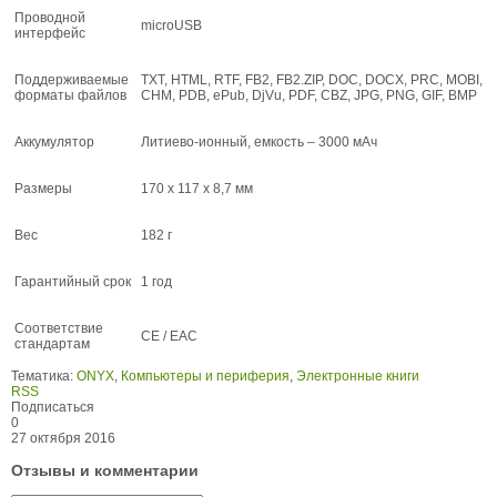
Проводной
microUSB
интерфейс
Поддерживаемые
TXT, HTML, RTF, FB2, FB2.ZIP, DOC, DOCX, PRC, MOBI,
форматы файлов
CHM, PDB, ePub, DjVu, PDF, CBZ, JPG, PNG, GIF, BMP
Аккумулятор
Литиево-ионный, емкость – 3000 мАч
Размеры
170 x 117 x 8,7 мм
Вес
182 г
Гарантийный срок
1 год
Соответствие
CE / EAC
стандартам
Тематика:
ONYX
,
Компьютеры и периферия
,
Электронные книги
RSS
Подписаться
0
27 октября 2016
Отзывы и комментарии