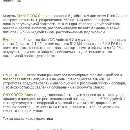
подсветки.
Модель
ONYX BOOX Caesar
оснащена 6-дюймовым дисплеем E Ink Carta с
контрастностью 14:1, разрешением 758 на 1024 пикселя и функцией
плавно регулируемой подсветки MOON Light. Управление устройством
обеспечивается кнопками, расположенными по бокам экрана, а также
пятипозиционным джойстиком, расположенным под экраном.
Букридер
работает на базе ОС Android 4.2 и двухъядерного процессора с
тактовой частотой 1 ГГц, в нем имеется 512 Мб оперативной и 8 Гб flash-
памяти с возможностью использования карт памяти объемом до 32 Гб, а
аккумулятор емкостью 3000 мАч обеспечивает длительное время
автономной работы устройства.
ONYX BOOX Caesar
поддерживает все популярные форматы файлов и
позволяет читать документы на большом количестве языков. На
устройстве предустановлены англо-русский и русско-английский словари,
с возможностью добавления словарных баз формата StarDict.
ONYX BOOX Caesar
, представленный в корпусе черного цвета, поступил в
продажу и доступен по рекомендованной розничной цене 6 790 рублей в
сети супермаркетов цифровой и бытовой техники DNS, фирменных
салонах электронных книг ONYX BOOX, а также в интернет-магазинах
ONYX BOOX и Palmstore.
Технические характеристики