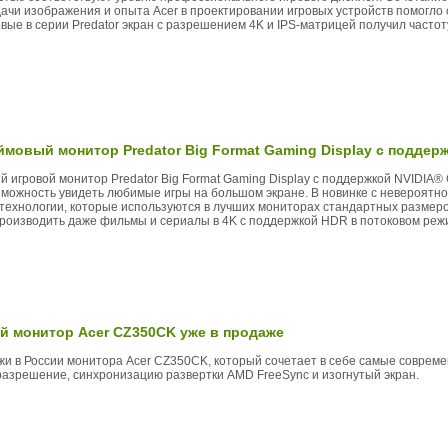
ачи изображения и опыта Acer в проектировании игровых устройств помогло
вые в серии Predator экран с разрешением 4K и IPS-матрицей получил частот
ймовый монитор Predator Big Format Gaming Display с поддер
 игровой монитор Predator Big Format Gaming Display с поддержкой NVIDIA®
зможность увидеть любимые игры на большом экране. В новинке с невероятн
технологии, которые используются в лучших мониторах стандартных размеро
роизводить даже фильмы и сериалы в 4K с поддержкой HDR в потоковом реж
й монитор Acer CZ350CK уже в продаже
и в России монитора Acer CZ350CK, который сочетает в себе самые совреме
разрешение, синхронизацию развертки AMD FreeSync и изогнутый экран.