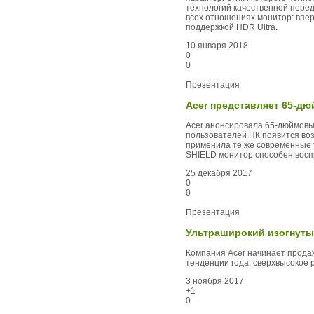
технологий качественной перед
всех отношениях монитор: впер
поддержкой HDR Ultra.
10 января 2018
0
0
Презентация
Acer представляет 65-дю
Acer анонсировала 65-дюймовый
пользователей ПК появится во
применила те же современные 
SHIELD монитор способен восп
25 декабря 2017
0
0
Презентация
Ультраширокий изогнуты
Компания Acer начинает продаж
тенденции года: сверхвысокое 
3 ноября 2017
+1
0