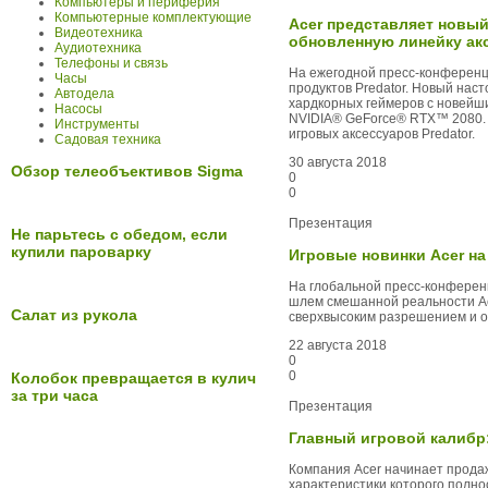
Компьютеры и периферия
Компьютерные комплектующие
Acer представляет новы
Видеотехника
обновленную линейку ак
Аудиотехника
Телефоны и связь
На ежегодной пресс-конференц
Часы
продуктов Predator. Новый нас
Автодела
хардкорных геймеров с новейши
Насосы
NVIDIA® GeForce® RTX™ 2080. 
Инструменты
игровых аксессуаров Predator.
Садовая техника
30 августа 2018
Обзор телеобъективов Sigma
0
0
Презентация
Не парьтесь с обедом, если
купили пароварку
Игровые новинки Acer на 
На глобальной пресс-конференц
шлем смешанной реальности Acer
Салат из рукола
сверхвысоким разрешением и о
22 августа 2018
0
0
Колобок превращается в кулич
за три часа
Презентация
Главный игровой калибр:
Компания Acer начинает продаж
характеристики которого полн