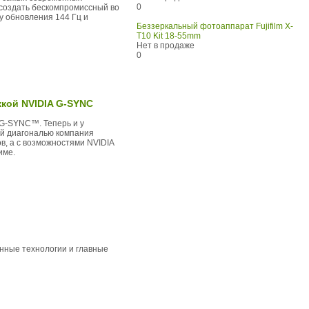
0
 создать бескомпромиссный во
у обновления 144 Гц и
Беззеркальный фотоаппарат Fujifilm X-
T10 Kit 18-55mm
Нет в продаже
0
жкой NVIDIA G-SYNC
 G-SYNC™. Теперь и у
ой диагональю компания
в, а с возможностями NVIDIA
име.
нные технологии и главные