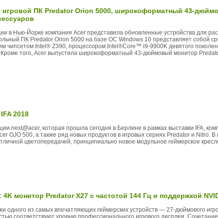
й игровой ПК Predator Orion 5000, широкоформатный 43-дюйм
сессуаров
ии в Нью-Йорке компания Acer представила обновленные устройства для р
тольный ПК Predator Orion 5000 на базе ОС Windows 10 представляет собой 
м чипсетом Intel® Z390, процессором Intel®Core™ i9-9900K девятого поколе
Кроме того, Acer выпустила широкоформатный 43-дюймовый монитор Predato
IFA 2018
ии next@acer, которая прошла сегодня в Берлине в рамках выставки IFA, ко
 OJO 500, а также ряд новых продуктов в игровых сериях Predator и Nitro. 
тличной цветопередачей, принципиально новое модульное геймерское кресло
 4K монитор Predator X27 с частотой 144 Гц и поддержкой NV
и одного из самых впечатляющих геймерских устройств — 27-дюймового игро
остью соответствуют уровню профессионального игрового дисплея. Сочетани