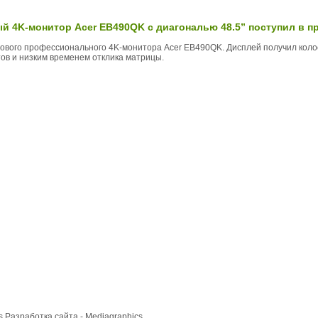
 4K-монитор Acer EB490QK с диагональю 48.5” поступил в п
нового профессионального 4K-монитора Acer EB490QK. Дисплей получил кол
ов и низким временем отклика матрицы.
cs
Разработка сайта
- Mediagraphics