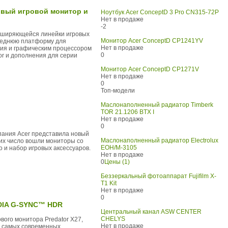
овый игровой монитор и
Ноутбук Acer ConceptD 3 Pro CN315-72P
Нет в продаже
-2
асширяющейся линейки игровых
Монитор Acer ConceptD CP1241YV
среднюю платформу для
Нет в продаже
ния и графическим процессором
0
r и дополнения для серии
Монитор Acer ConceptD CP1271V
Нет в продаже
0
Топ-модели
Маслонаполненный радиатор Timberk
TOR 21.1206 BTX I
Нет в продаже
0
мпания Acer представила новый
Маслонаполненный радиатор Electrolux
В их число вошли мониторы со
EOH/M-3105
 и набор игровых аксессуаров.
Нет в продаже
0
Цены (1)
Беззеркальный фотоаппарат Fujifilm X-
T1 Kit
Нет в продаже
0
IDIA G-SYNC™ HDR
Центральный канал ASW CENTER
CHELYS
вого монитора Predator X27,
Нет в продаже
е самых современных