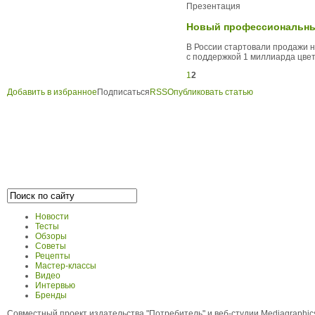
Презентация
Новый профессиональный
В России стартовали продажи 
с поддержкой 1 миллиарда цвет
1
2
Добавить в избранное
Подписаться
RSS
Опубликовать статью
Новости
Тесты
Обзоры
Советы
Рецепты
Мастер-классы
Видео
Интервью
Бренды
Совместный проект издательства "Потребитель" и веб-студии Mediagraphi