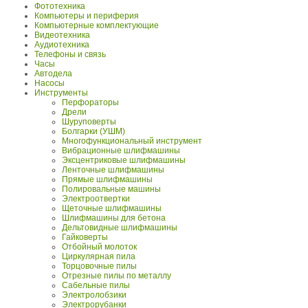
Фототехника
Компьютеры и периферия
Компьютерные комплектующие
Видеотехника
Аудиотехника
Телефоны и связь
Часы
Автодела
Насосы
Инструменты
Перфораторы
Дрели
Шуруповерты
Болгарки (УШМ)
Многофункциональный инструмент
Вибрационные шлифмашины
Эксцентриковые шлифмашины
Ленточные шлифмашины
Прямые шлифмашины
Полировальные машины
Электроотвертки
Щеточные шлифмашины
Шлифмашины для бетона
Дельтовидные шлифмашины
Гайковерты
Отбойный молоток
Циркулярная пила
Торцовочные пилы
Отрезные пилы по металлу
Сабельные пилы
Электролобзики
Электрорубанки