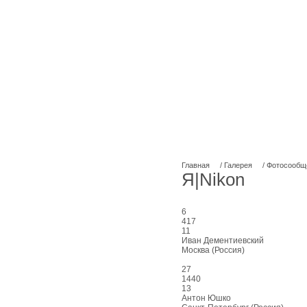
Главная
/
Галерея
/
Фотосообщ
Я|Nikon
6
417
11
Иван Дементиевский
Москва (Россия)
27
1440
13
Антон Юшко